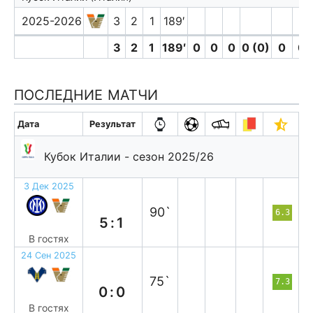
2025-2026
3
2
1
189′
3
2
1
189′
0
0
0
0 (0)
0
0
ПОСЛЕДНИЕ МАТЧИ
Дата
Результат
Кубок Италии - сезон 2025/26
3 Дек 2025
п
90`
6.3
5:1
В гостях
24 Сен 2025
н
75`
7.3
0:0
В гостях