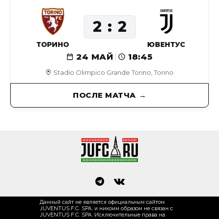
2
2
ТОРИНО
ЮВЕНТУС
24 МАЙ
18:45
Stadio Olimpico Grande Torino, Torino
ПОСЛЕ МАТЧА
Данный сайт не является официальным сайтом
JUVENTUS F.C. SPA, и никоим образом не связан с
JUVENTUS F.C. SPA. Исключительные права на