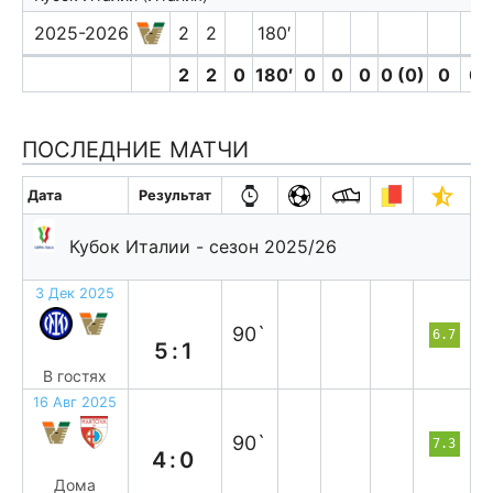
2025-2026
2
2
180′
2
2
0
180′
0
0
0
0 (0)
0
0
ПОСЛЕДНИЕ МАТЧИ
Дата
Результат
Кубок Италии - сезон 2025/26
3 Дек 2025
п
90`
6.7
5:1
В гостях
16 Авг 2025
в
90`
7.3
4:0
Дома