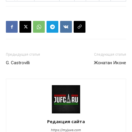
Предыдущая статья
Следующая статья
G. Castrovilli
Жонатан Иконе
Редакция сайта
https://myjuve.com