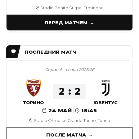
Stadio Benito Stirpe, Frosinone
ПЕРЕД МАТЧЕМ
Серия А - сезон 2025/26
2
2
ТОРИНО
ЮВЕНТУС
24 МАЙ
18:45
Stadio Olimpico Grande Torino, Torino
ПОСЛЕ МАТЧА