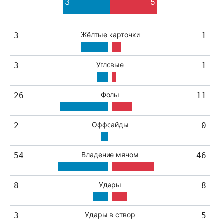
3
5
1
Жёлтые карточки
3
1
Угловые
3
1
Фолы
26
11
Оффсайды
2
0
Владение мячом
54
46
Удары
8
8
Удары в створ
3
5