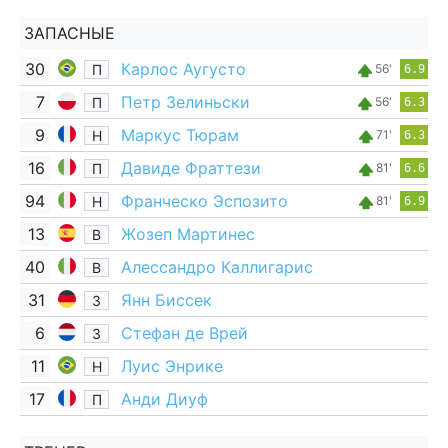
ЗАПАСНЫЕ
30
Карлос Аугусто
П
56'
6.9
7
Петр Зелиньски
П
56'
6.3
9
Маркус Тюрам
Н
71'
6.3
16
Давиде Фраттези
П
81'
6.6
94
Франческо Эспозито
Н
81'
6.9
13
Жозеп Мартинес
В
40
Алессандро Каллигарис
В
31
Янн Биссек
З
6
Стефан де Врей
З
11
Луис Энрике
Н
17
Анди Диуф
П