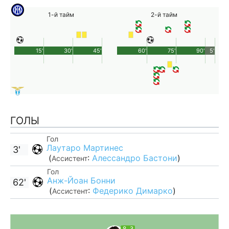
1-й тайм
2-й тайм
15'
30'
45'
60'
75'
90'
5'
ГОЛЫ
Гол
Лаутаро Мартинес
3'
(
:
Алессандро Бастони
)
Ассистент
Гол
Анж-Йоан Бонни
62'
(
:
Федерико Димарко
)
Ассистент
8.3