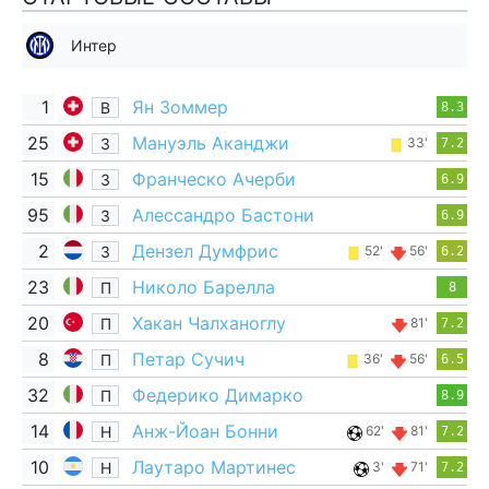
Интер
1
Ян Зоммер
В
8.3
25
Мануэль Аканджи
З
33'
7.2
15
Франческо Ачерби
З
6.9
95
Алессандро Бастони
З
6.9
2
Дензел Думфрис
З
52'
56'
6.2
23
Николо Барелла
П
8
20
Хакан Чалханоглу
П
81'
7.2
8
Петар Сучич
П
36'
56'
6.5
32
Федерико Димарко
П
8.9
14
Анж-Йоан Бонни
Н
62'
81'
7.2
10
Лаутаро Мартинес
Н
3'
71'
7.2