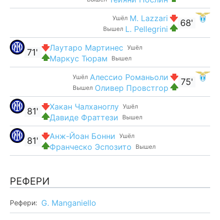
M. Lazzari
Ушёл
68'
L. Pellegrini
Вышел
Лаутаро Мартинес
Ушёл
71'
Маркус Тюрам
Вышел
Алессио Романьоли
Ушёл
75'
Оливер Провстгор
Вышел
Хакан Чалханоглу
Ушёл
81'
Давиде Фраттези
Вышел
Анж-Йоан Бонни
Ушёл
81'
Франческо Эспозито
Вышел
РЕФЕРИ
G. Manganiello
Рефери: