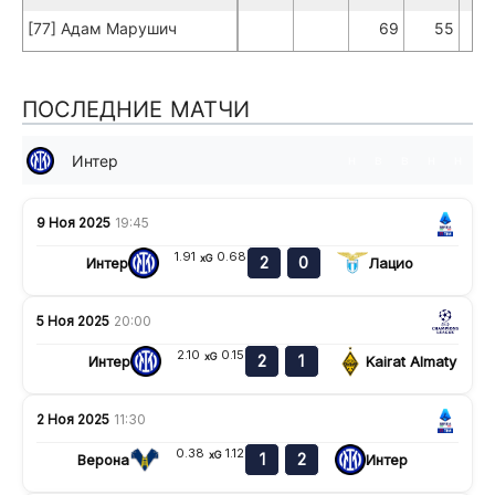
[77] Адам Марушич
69
55
ПОСЛЕДНИЕ МАТЧИ
Интер
н
в
в
н
н
9 Ноя 2025
19:45
1.91
0.68
xG
2
0
Интер
Лацио
5 Ноя 2025
20:00
2.10
0.15
xG
2
1
Интер
Kairat Almaty
2 Ноя 2025
11:30
0.38
1.12
xG
1
2
Верона
Интер