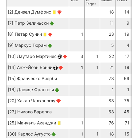
Total
On
Passes
Passes
Pas
Target
[2] Дензел Думфрис
18
14
[7] Петр Зелиньски
11
9
[8] Петар Сучич
1
23
19
[9] Маркус Тюрам
5
4
[10] Лаутаро Мартинес
3
1
22
17
[14] Анж-Йоан Бонни
1
1
21
19
[15] Франческо Ачерби
73
69
[16] Давиде Фраттези
1
1
[20] Хакан Чалханоглу
83
75
[23] Николо Барелла
53
45
[25] Мануэль Аканджи
1
76
71
[30] Карлос Аугусто
1
1
18
15