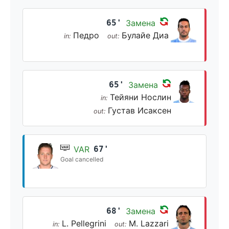
65'
Замена
Педро
Булайе Диа
in:
out:
65'
Замена
Тейяни Нослин
in:
Густав Исаксен
out:
VAR
67'
Goal cancelled
68'
Замена
L. Pellegrini
M. Lazzari
in:
out: