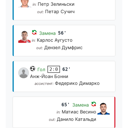
Петр Зелиньски
in:
Петар Сучич
out:
Замена
56'
Карлос Аугусто
in:
Дензел Думфрис
out:
Гол
62'
2:0
Анж-Йоан Бонни
Федерико Димарко
ассистент:
65'
Замена
Матиас Весино
in:
Данило Катальди
out: