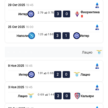
29 Окт 2025
19:45
Фиорентина
2.79
0.78
xG
3
0
Интер
25 Окт 2025
16:00
1.25
1.86
xG
3
1
Наполи
Интер
Лацио
н
в
п
п
в
9 Ноя 2025
19:45
1.91
0.68
xG
2
0
Интер
Лацио
3 Ноя 2025
19:45
0.69
1.44
xG
2
0
Лацио
Кальяри