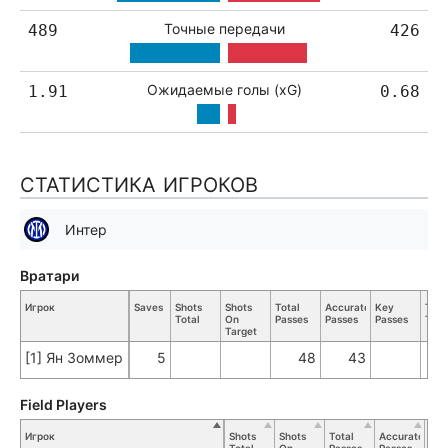
Точные передачи
489
426
Ожидаемые голы (xG)
1.91
0.68
СТАТИСТИКА ИГРОКОВ
Интер
Вратари
Игрок
Saves
Shots
Shots
Total
Accurate
Key
Tack
Total
On
Passes
Passes
Passes
Tota
Target
[1] Ян Зоммер
5
48
43
Field Players
Игрок
Shots
Shots
Total
Accurate
Key