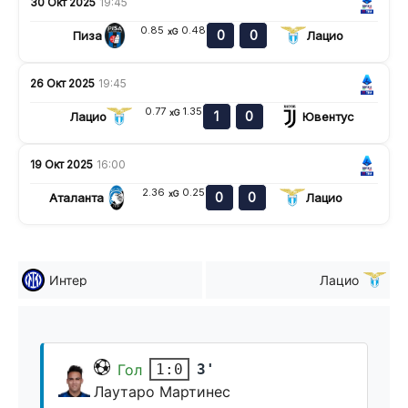
30 Окт 2025
19:45
0.85
0.48
xG
0
0
Пиза
Лацио
26 Окт 2025
19:45
0.77
1.35
xG
1
0
Лацио
Ювентус
19 Окт 2025
16:00
2.36
0.25
xG
0
0
Аталанта
Лацио
Интер
Лацио
Гол
3'
1:0
Лаутаро Мартинес