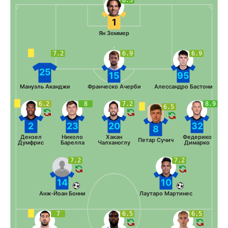
1
Ян Зоммер
7.2
6.9
6.9
25
15
95
Мануэль Аканджи
Франческо Ачерби
Алессандро Бастони
6.2
8
7.2
8.9
6.5
2
23
20
32
8
Дензел
Николо
Хакан
Федерико
Петар Сучич
Думфрис
Барелла
Чалханоглу
Димарко
7.2
7.2
14
10
Анж-Йоан Бонни
Лаутаро Мартинес
7
6.5
6.5