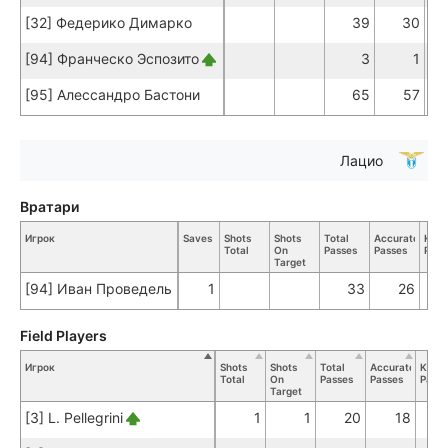
[32] Федерико Димарко
39
30
[94] Франческо Эспозито
3
1
[95] Алессандро Бастони
65
57
Лацио
Вратари
Игрок
Saves
Shots
Shots
Total
Accurate
Key
Total
On
Passes
Passes
Pass
Target
[94] Иван Проведель
1
33
26
Field Players
Игрок
Shots
Shots
Total
Accurate
Key
Total
On
Passes
Passes
Passe
Target
[3] L. Pellegrini
1
1
20
18