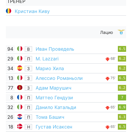
ТРЕНЕР
Кристиан Киву
Лацио
94
Иван Проведель
В
6.5
29
M. Lazzari
П
68'
6.2
34
Марио Хила
З
6.2
13
Алессио Романьоли
З
75'
6.5
77
Адам Марушич
З
6.2
8
Маттео Гендузи
П
7
32
Данило Катальди
П
65'
6.9
26
Тома Башич
П
6.3
18
Густав Исаксен
Н
65'
6.5