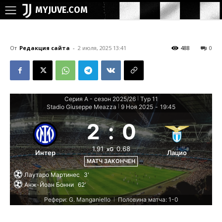
MYJUVE.COM
От
Редакция сайта
-
2 июля, 2025 13:41
488
0
Серия А - сезон 2025/26
Тур 11
|
Stadio Giuseppe Meazza
9 Ноя 2025
-
19:45
|
2
:
0
1.91
0.68
xG
Интер
Лацио
МАТЧ ЗАКОНЧЕН
Лаутаро Мартинес
3'
Анж-Йоан Бонни
62'
Рефери: G. Manganiello
Половина матча: 1-0
|