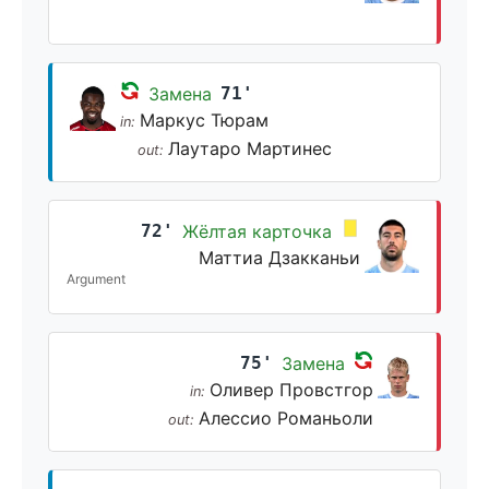
Замена
71'
Маркус Тюрам
in:
Лаутаро Мартинес
out:
72'
Жёлтая карточка
Маттиа Дзакканьи
Argument
75'
Замена
Оливер Провстгор
in:
Алессио Романьоли
out: