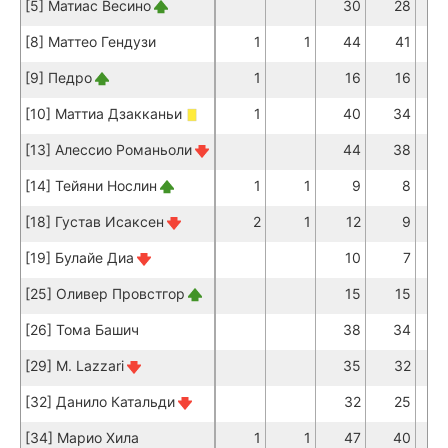
[5] Матиас Весино
30
28
[8] Маттео Гендузи
1
1
44
41
[9] Педро
1
16
16
[10] Маттиа Дзакканьи
1
40
34
[13] Алессио Романьоли
44
38
[14] Тейяни Нослин
1
1
9
8
[18] Густав Исаксен
2
1
12
9
[19] Булайе Диа
10
7
[25] Оливер Провстгор
15
15
[26] Тома Башич
38
34
[29] M. Lazzari
35
32
[32] Данило Катальди
32
25
[34] Марио Хила
1
1
47
40