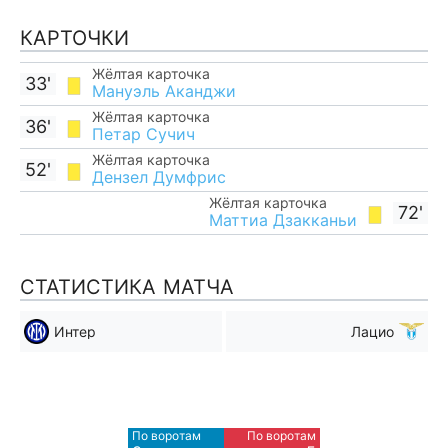
КАРТОЧКИ
Жёлтая карточка
33'
Мануэль Аканджи
Жёлтая карточка
36'
Петар Сучич
Жёлтая карточка
52'
Дензел Думфрис
Жёлтая карточка
72'
Маттиа Дзакканьи
СТАТИСТИКА МАТЧА
Интер
Лацио
Мимо ворот
Мимо ворот
4
3
По воротам
По воротам
Blocked