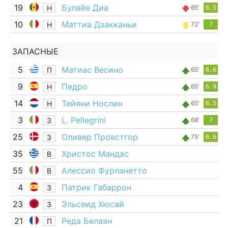
19
Булайе Диа
Н
65'
6.5
10
Маттиа Дзакканьи
Н
72'
7
ЗАПАСНЫЕ
5
Матиас Весино
П
65'
6.6
9
Педро
Н
65'
6.9
14
Тейяни Нослин
Н
65'
6.5
3
L. Pellegrini
З
68'
7
25
Оливер Провстгор
З
75'
6.6
35
Христос Мандас
В
55
Алессио Фурланетто
В
4
Патрик Габаррон
З
23
Эльсеид Хюсай
З
21
Реда Белаэн
П