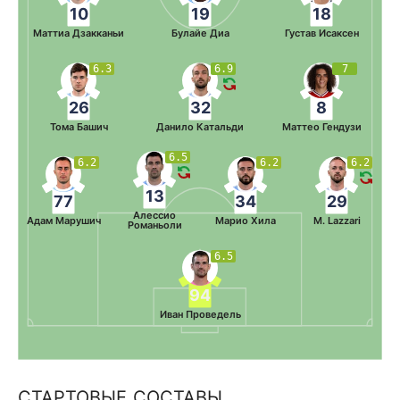
10
19
18
Маттиа Дзакканьи
Булайе Диа
Густав Исаксен
6.3
6.9
7
26
32
8
Тома Башич
Данило Катальди
Маттео Гендузи
6.5
6.2
6.2
6.2
13
77
34
29
Алессио
Адам Марушич
Марио Хила
M. Lazzari
Романьоли
6.5
94
Иван Проведель
СТАРТОВЫЕ СОСТАВЫ