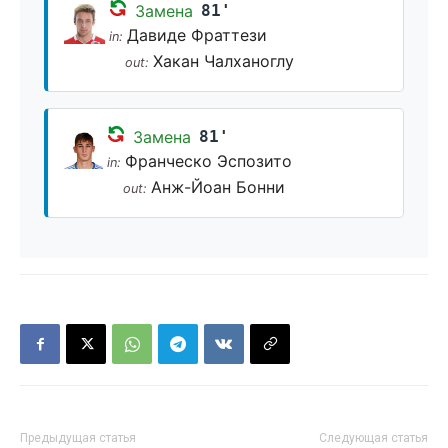
Замена
81'
Давиде Фраттези
in:
Хакан Чалханоглу
out:
Замена
81'
Франческо Эспозито
in:
Анж-Йоан Бонни
out:
Предыдущая статья
Следующая статья