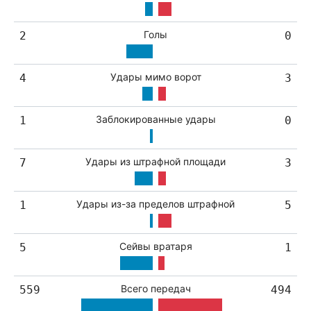
Голы
2
0
Удары мимо ворот
4
3
Заблокированные удары
1
0
Удары из штрафной площади
7
3
Удары из-за пределов штрафной
1
5
Сейвы вратаря
5
1
Всего передач
559
494