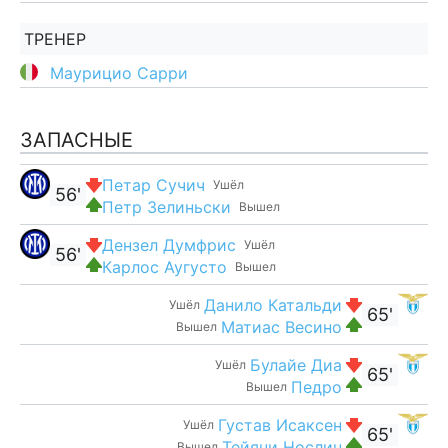
ТРЕНЕР
Маурицио Сарри
ЗАПАСНЫЕ
Петар Сучич
Ушёл
56'
Петр Зелиньски
Вышел
Дензел Думфрис
Ушёл
56'
Карлос Аугусто
Вышел
Данило Катальди
Ушёл
65'
Матиас Весино
Вышел
Булайе Диа
Ушёл
65'
Педро
Вышел
Густав Исаксен
Ушёл
65'
Тейяни Нослин
Вышел