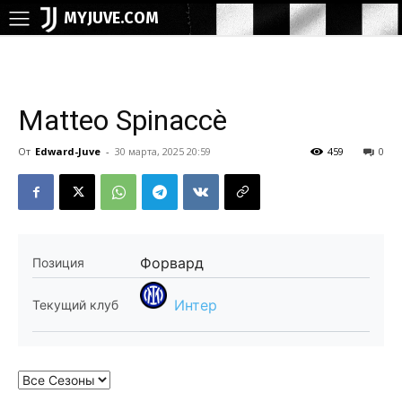
MYJUVE.COM
Matteo Spinaccè
От
Edward-Juve
-
30 марта, 2025 20:59
459
0
Форвард
Позиция
Интер
Текущий клуб