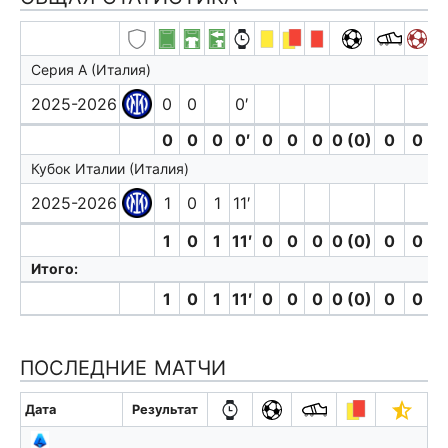
Серия А (Италия)
2025-2026
0
0
0′
0
0
0
0′
0
0
0
0 (0)
0
0
Кубок Италии (Италия)
2025-2026
1
0
1
11′
6
1
0
1
11′
0
0
0
0 (0)
0
0
6
Итого:
1
0
1
11′
0
0
0
0 (0)
0
0
6
ПОСЛЕДНИЕ МАТЧИ
Дата
Результат