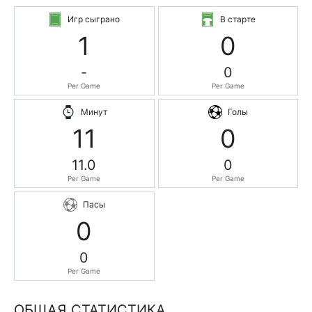
Игр сыграно
В старте
1
0
-
0
Per Game
Per Game
Минут
Голы
11
0
11.0
0
Per Game
Per Game
Пасы
0
0
Per Game
ОБЩАЯ СТАТИСТИКА