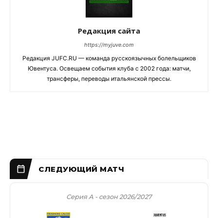
Редакция сайта
https://myjuve.com
Редакция JUFC.RU — команда русскоязычных болельщиков
Ювентуса. Освещаем события клуба с 2002 года: матчи,
трансферы, переводы итальянской прессы.
Серия А - сезон 2026/2027