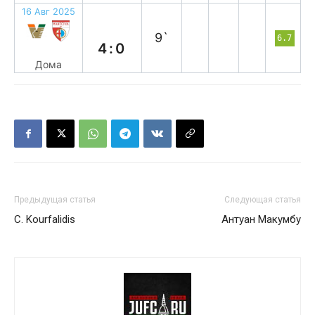
16 Авг 2025
в
9`
6.7
4:0
Дома
Предыдущая статья
Следующая статья
C. Kourfalidis
Антуан Макумбу