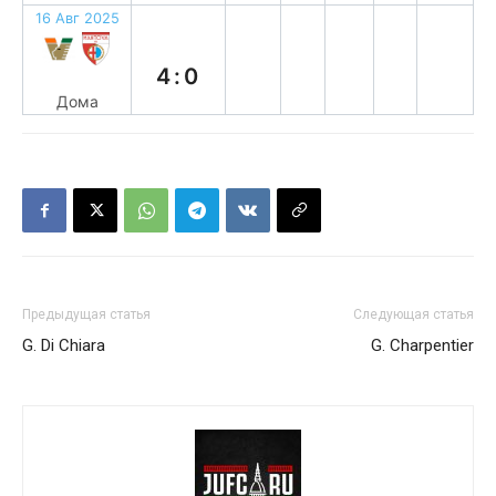
16 Авг 2025
в
4:0
Дома
Предыдущая статья
Следующая статья
G. Di Chiara
G. Charpentier