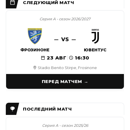
Серия А - сезон 2026/2027
VS
ФРОЗИНОНЕ
ЮВЕНТУС
23 АВГ
16:30
Stadio Benito Stirpe, Frosinone
ПЕРЕД МАТЧЕМ
Серия А - сезон 2025/26