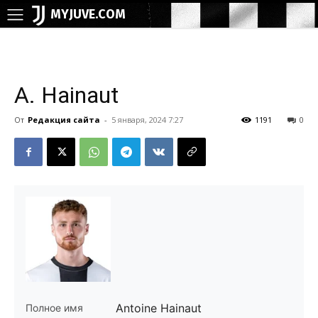
MYJUVE.COM
A. Hainaut
От
Редакция сайта
-
5 января, 2024 7:27
1191
0
Antoine Hainaut
Полное имя