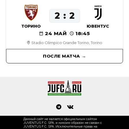
2
2
ТОРИНО
ЮВЕНТУС
24 МАЙ
18:45
Stadio Olimpico Grande Torino, Torino
ПОСЛЕ МАТЧА
Данный сайт не является официальным сайтом
JUVENTUS F.C. SPA, и никоим образом не связан с
JUVENTUS F.C. SPA. Исключительные права на