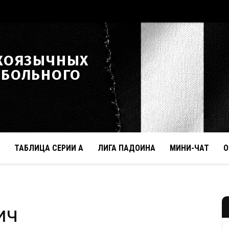
КОЯЗЫЧНЫХ
ТБОЛЬНОГО
ТАБЛИЦА СЕРИИ А
ЛИГА ПАДОИНА
МИНИ-ЧАТ
О
ич