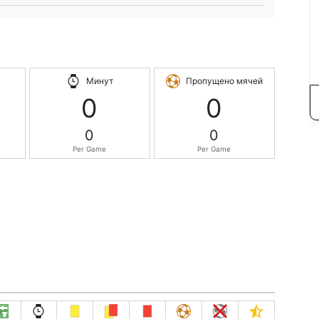
Минут
Пропущено мячей
0
0
0
0
Per Game
Per Game