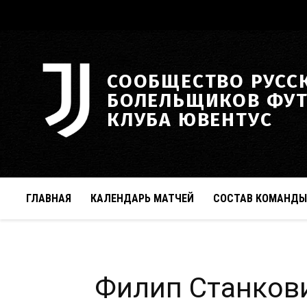
СООБЩЕСТВО РУСС
БОЛЕЛЬЩИКОВ ФУ
КЛУБА ЮВЕНТУС
ГЛАВНАЯ
КАЛЕНДАРЬ МАТЧЕЙ
СОСТАВ КОМАНДЫ
Филип Станков