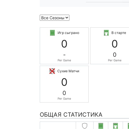
Игр сыграно
В старте
0
0
-
0
Per Game
Per Game
Сухие Матчи
0
0
Per Game
ОБЩАЯ СТАТИСТИКА