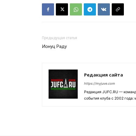
Предыдущая статья
Ионуц Раду
Редакция сайта
https://myjuve.com
Редакция JUFC.RU — коман
события клуба с 2002 года: