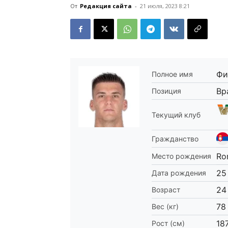
От
Редакция сайта
-
21 июля, 2023 8:21
Фи
Полное имя
Вр
Позиция
Текущий клуб
Гражданство
Ro
Место рождения
25
Дата рождения
24
Возраст
78
Вес (кг)
18
Рост (см)