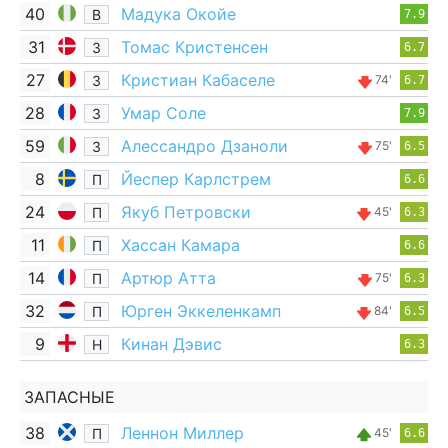
40
Мадука Окойе
В
7.9
31
Томас Кристенсен
З
6.7
27
Кристиан Кабаселе
З
74'
6.7
28
Умар Соле
З
7.9
59
Алессандро Дзаноли
З
75'
6.5
8
Йеспер Карлстрем
П
6.6
24
Якуб Петровски
П
45'
6.3
11
Хассан Камара
П
6.6
14
Артюр Атта
П
75'
6.3
32
Юрген Эккеленкамп
П
84'
6.5
9
Кинан Дэвис
Н
6.3
ЗАПАСНЫЕ
38
Леннон Миллер
П
45'
6.6