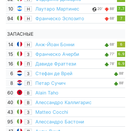
10
Лаутаро Мартинес
Н
20'
88'
7.7
94
Франческо Эспозито
Н
68'
7
ЗАПАСНЫЕ
14
Анж-Йоан Бонни
Н
68'
6
15
Франческо Ачерби
З
77'
6.9
16
Давиде Фраттези
П
78'
6.9
6
Стефан де Врей
З
88'
8
Петар Сучич
П
88'
60
Alain Taho
В
40
Алессандро Каллигарис
В
43
Matteo Cocchi
З
95
Алессандро Бастони
З