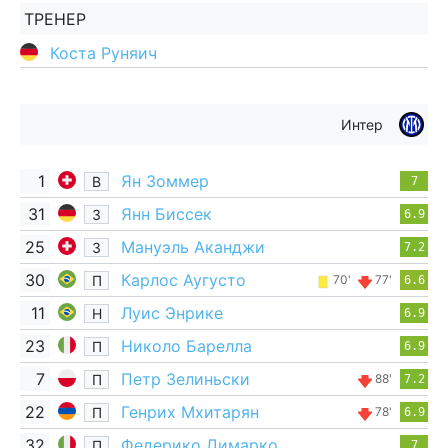
ТРЕНЕР
Коста Руняич
Интер
1
Ян Зоммер
В
7
31
Янн Биссек
З
6.9
25
Мануэль Аканджи
З
7.2
30
Карлос Аугусто
П
70'
77'
6.6
11
Луис Энрике
Н
6.9
23
Николо Барелла
П
6.9
7
Петр Зелиньски
П
88'
7.2
22
Генрих Мхитарян
П
78'
6.9
32
Федерико Димарко
П
7