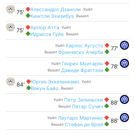
Алессандро Дзаноли
Ушёл
75'
Кингсли Эхизибуэ
Вышел
Артюр Атта
Ушёл
75'
Идрисса Гуйе
Вышел
Карлос Аугусто
Ушёл
77'
Франческо Ачерби
Вышел
Генрих Мхитарян
Ушёл
78'
Давиде Фраттези
Вышел
Юрген Эккеленкамп
Ушёл
84'
Вакун Байо
Вышел
Петр Зелиньски
Ушёл
88'
Петар Сучич
Вышел
Лаутаро Мартинес
Ушёл
88'
Стефан де Врей
Вышел