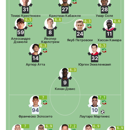
31
27
28
Томас Кристенсен
Кристиан Кабаселе
Умар Соле
6.5
6.6
6.3
6.6
59
8
24
11
Алессандро
Йеспер
Якуб Петровски
Хассан Камара
Дзаноли
Карлстрем
6.3
6.5
14
32
Артюр Атта
Юрген Эккеленкамп
6.3
9
Кинан Дэвис
7
7.7
94
10
Франческо Эспозито
Лаутаро Мартинес
7
6.9
7.2
6.9
6.9