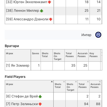
[32] Юрген Эккеленкамп
18
14
[38] Леннон Миллер
25
21
[59] Алессандро Дзаноли
11
10
Интер
Вратари
Игрок
Saves
Shots
Shots
Total
Accurate
Key
Tack
Total
On
Passes
Passes
Passes
Tota
Target
[1] Ян Зоммер
1
35
25
Field Players
Игрок
Shots
Shots
Total
Accurate
Key
Total
On
Passes
Passes
Pas
Target
[6] Стефан де Врей
2
2
[7] Петр Зелиньски
94
88