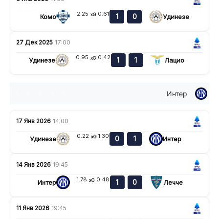
2.25
0.61
xG
1
0
Комо
Удинезе
27 Дек 2025
17:00
0.95
0.42
xG
1
1
Удинезе
Лацио
Интер
н
в
в
н
н
17 Янв 2026
14:00
0.22
1.30
xG
0
1
Удинезе
Интер
14 Янв 2026
19:45
1.78
0.48
xG
1
0
Интер
Лечче
11 Янв 2026
19:45