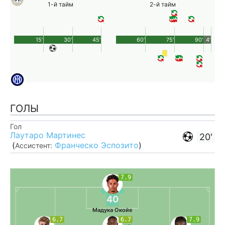
1-й тайм
2-й тайм
15'
30'
45'
60'
75'
90'
4'
ГОЛЫ
Гол
Лаутаро Мартинес
20'
(
Франческо Эспозито
)
Ассистент:
7.9
40
Мадука Окойе
6.7
6.7
7.9