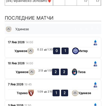
[94] Франческо Эспозито
17
17
ПОСЛЕДНИЕ МАТЧИ
Удинезе
н
в
в
п
п
17 Янв 2026
14:00
0.22
1.30
xG
0
1
Удинезе
Интер
10 Янв 2026
14:00
2.13
1.51
xG
2
2
Удинезе
Пиза
7 Янв 2026
19:45
1.09
2.15
xG
1
2
Торино
Удинезе
3 Янв 2026
11:30