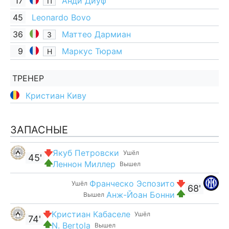
17
Анди Диуф
П
45
Leonardo Bovo
36
Маттео Дармиан
З
9
Маркус Тюрам
Н
ТРЕНЕР
Кристиан Киву
ЗАПАСНЫЕ
Якуб Петровски
Ушёл
45'
Леннон Миллер
Вышел
Франческо Эспозито
Ушёл
68'
Анж-Йоан Бонни
Вышел
Кристиан Кабаселе
Ушёл
74'
N. Bertola
Вышел