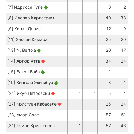
[7] Идрисса Гуйе
3
2
[8] Йеспер Карлстрем
40
33
[9] Кинан Дэвис
12
9
[11] Хассан Камара
25
20
[13] N. Bertola
20
17
[14] Артюр Атта
34
24
[15] Вакун Байо
1
[19] Кингсли Эхизибуэ
8
4
[24] Якуб Петровски
1
1
5
4
[27] Кристиан Кабаселе
25
24
[28] Умар Соле
1
57
51
[31] Томас Кристенсен
1
57
46