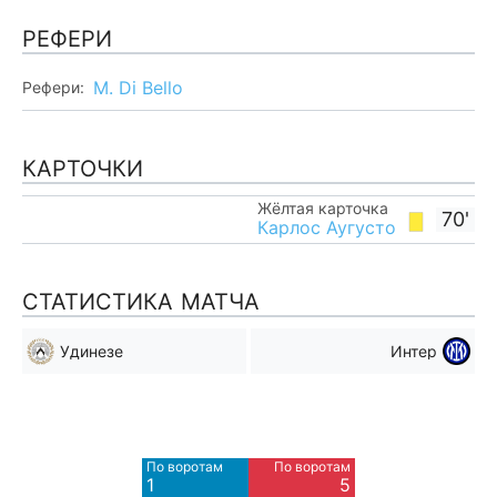
РЕФЕРИ
M. Di Bello
Рефери:
КАРТОЧКИ
Жёлтая карточка
70'
Карлос Аугусто
СТАТИСТИКА МАТЧА
Удинезе
Интер
Мимо ворот
Мимо ворот
2
8
По воротам
По воротам
Blocked
Blocked
1
5
2
3