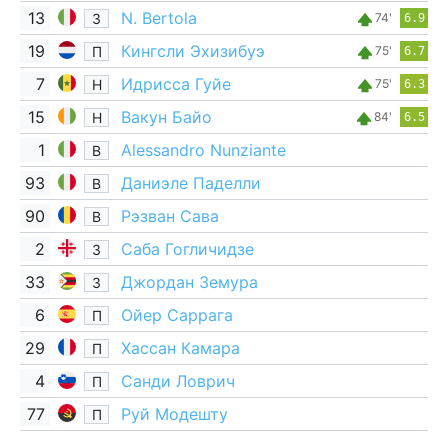
13
N. Bertola
З
74'
6.9
19
Кингсли Эхизибуэ
П
75'
6.7
7
Идрисса Гуйе
Н
75'
6.3
15
Вакун Байо
Н
84'
6.5
1
Alessandro Nunziante
В
93
Даниэле Паделли
В
90
Рэзван Сава
В
2
Саба Гогличидзе
З
33
Джордан Земура
З
6
Ойер Саррага
П
29
Хассан Камара
П
4
Санди Ловрич
П
77
Руй Модешту
П