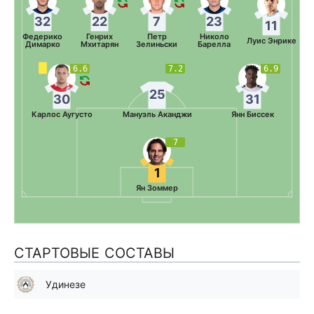
32
22
7
23
11
Федерико
Генрих
Петр
Николо
Луис Энрике
Димарко
Мхитарян
Зелиньски
Барелла
6.6
7.2
6.9
25
30
31
Карлос Аугусто
Мануэль Аканджи
Янн Биссек
7
1
Ян Зоммер
СТАРТОВЫЕ СОСТАВЫ
Удинезе