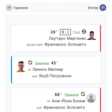
Удинезе
Интер
20'
Гол
0:1
Лаутаро Мартинес
Франческо Эспозито
ассистент:
Замена
45'
Леннон Миллер
in:
Якуб Петровски
out:
68'
Замена
Анж-Йоан Бонни
in:
Франческо Эспозито
out: