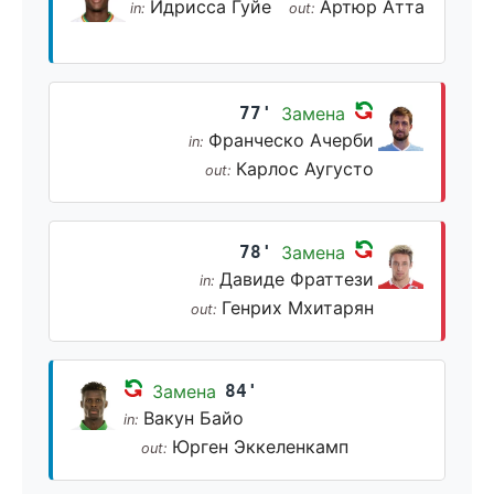
Идрисса Гуйе
Артюр Атта
in:
out:
77'
Замена
Франческо Ачерби
in:
Карлос Аугусто
out:
78'
Замена
Давиде Фраттези
in:
Генрих Мхитарян
out:
Замена
84'
Вакун Байо
in:
Юрген Эккеленкамп
out: