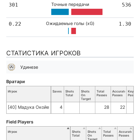
Точные передачи
301
536
Ожидаемые голы (xG)
0.22
1.30
СТАТИСТИКА ИГРОКОВ
Удинезе
Вратари
Игрок
Saves
Shots
Shots
Total
Accurate
Key
Total
On
Passes
Passes
Passes
Target
[40] Мадука Окойе
4
28
22
Field Players
Игрок
Shots
Shots
Total
Accurate
Ke
Total
On
Passes
Passes
Pas
Target