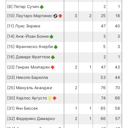
[8] Петар Сучич
2
1
[10] Лаутаро Мартинес
3
2
25
18
[11] Луис Энрике
47
40
[14] Анж-Йоан Бонни
3
3
[15] Франческо Ачерби
5
3
[16] Давиде Фраттези
2
1
[22] Генрих Мхитарян
2
1
47
43
[23] Николо Барелла
53
44
[25] Мануэль Аканджи
2
76
70
[30] Карлос Аугусто
74
66
[31] Янн Биссек
1
1
65
58
[32] Федерико Димарко
2
1
66
57