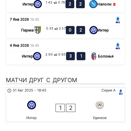
1.42
0.78
xG
2
2
Интер
Наполи
7 Янв 2026
19:45
0.33
2.57
xG
0
2
Парма
Интер
4 Янв 2026
19:45
2.93
0.85
xG
3
1
Интер
Болонья
МАТЧИ ДРУГ С ДРУГОМ
31 Авг 2025
-
18:45
Серия А
1
2
Интер
Удинезе