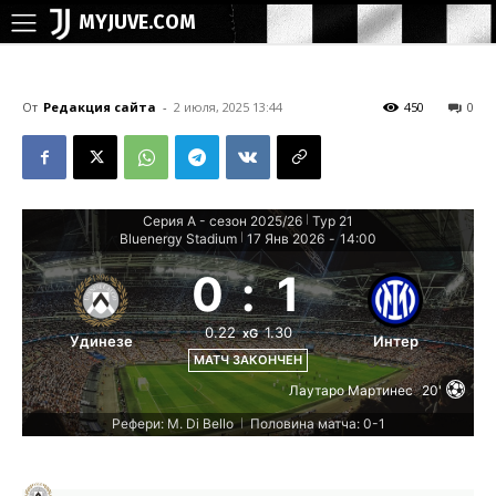
MYJUVE.COM
От
Редакция сайта
-
2 июля, 2025 13:44
450
0
Серия А - сезон 2025/26
Тур 21
|
Bluenergy Stadium
17 Янв 2026
-
14:00
|
0
:
1
0.22
1.30
xG
Удинезе
Интер
МАТЧ ЗАКОНЧЕН
Лаутаро Мартинес
20'
Рефери: M. Di Bello
Половина матча: 0-1
|