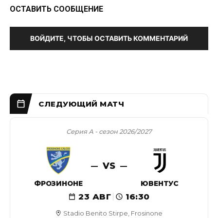
ОСТАВИТЬ СООБЩЕНИЕ
ВОЙДИТЕ, ЧТОБЫ ОСТАВИТЬ КОММЕНТАРИЙ
Серия А - сезон 2026/2027
VS
ФРОЗИНОНЕ
ЮВЕНТУС
23 АВГ
16:30
Stadio Benito Stirpe, Frosinone