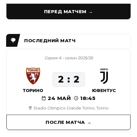
ПЕРЕД МАТЧЕМ
Серия А - сезон 2025/26
2
2
ТОРИНО
ЮВЕНТУС
24 МАЙ
18:45
Stadio Olimpico Grande Torino, Torino
ПОСЛЕ МАТЧА