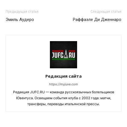
Предыдущая статья
Следующая статья
Эмиль Аудеро
Раффаэле Ди Дженнаро
Редакция сайта
https://myjuve.com
Редакция JUFC.RU — команда русскоязычных болельщиков
Ювентуса. Освещаем события клуба с 2002 года: матчи,
трансферы, переводы итальянской прессы.