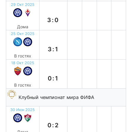
29 Окт 2025
в
3:0
Дома
25 Окт 2025
п
3:1
В гостях
18 Окт 2025
в
0:1
В гостях
Клубный чемпионат мира ФИФА
30 Июн 2025
п
0:2
Дома