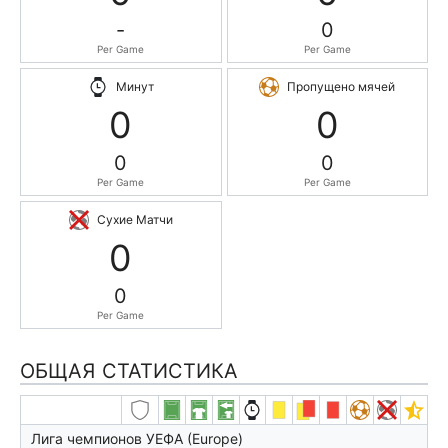
-
0
Per Game
Per Game
Минут
Пропущено мячей
0
0
0
0
Per Game
Per Game
Сухие Матчи
0
0
Per Game
ОБЩАЯ СТАТИСТИКА
Лига чемпионов УЕФА (Europe)