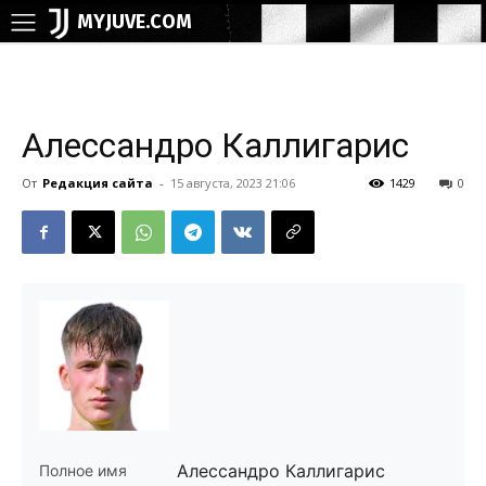
MYJUVE.COM
Алессандро Каллигарис
От
Редакция сайта
-
15 августа, 2023 21:06
1429
0
Алессандро Каллигарис
Полное имя