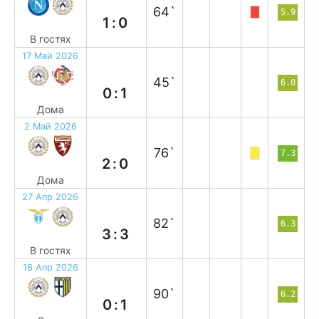
64`
5.9
1:0
В гостях
17 Май 2026
п
45`
6.0
0:1
Дома
2 Май 2026
в
76`
7.3
2:0
Дома
27 Апр 2026
н
82`
6.3
3:3
В гостях
18 Апр 2026
п
90`
6.2
0:1