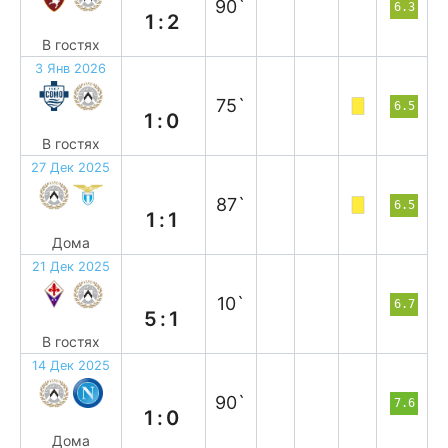
90`
6.3
1:2
В гостях
3 Янв 2026
п
75`
6.5
1:0
В гостях
27 Дек 2025
н
87`
6.5
1:1
Дома
21 Дек 2025
п
10`
6.7
5:1
В гостях
14 Дек 2025
в
90`
7.6
1:0
Дома