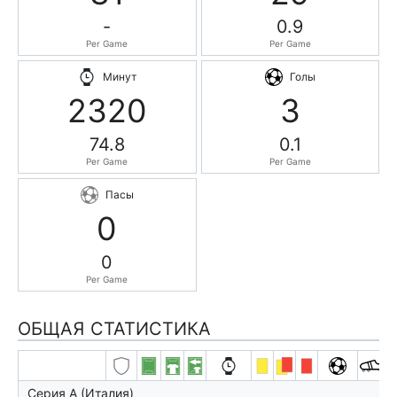
-
0.9
Per Game
Per Game
Минут
Голы
2320
3
74.8
0.1
Per Game
Per Game
Пасы
0
0
Per Game
ОБЩАЯ СТАТИСТИКА
Серия А (Италия)