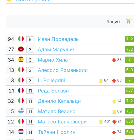
Лацио
94
Иван Проведель
В
7.2
77
Адам Марушич
З
7.2
34
Марио Хила
З
88'
7
13
Алессио Романьоли
З
6.9
3
L. Pellegrini
З
84'
88'
7
21
Реда Белаэн
П
6.7
32
Данило Катальди
П
14'
7.2
5
Матиас Весино
П
89'
7.7
22
Маттео Канчельери
Н
40'
81'
6.9
14
Тейяни Нослин
Н
74'
6.6