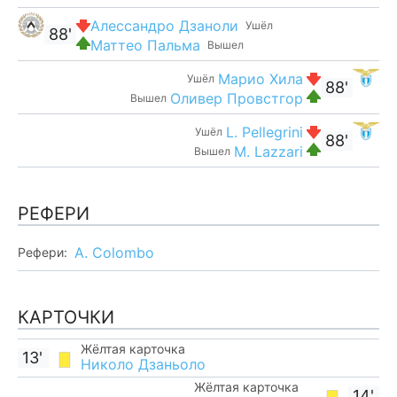
Алессандро Дзаноли
Ушёл
88'
Маттео Пальма
Вышел
Марио Хила
Ушёл
88'
Оливер Провстгор
Вышел
L. Pellegrini
Ушёл
88'
M. Lazzari
Вышел
РЕФЕРИ
A. Colombo
Рефери:
КАРТОЧКИ
Жёлтая карточка
13'
Николо Дзаньоло
Жёлтая карточка
14'