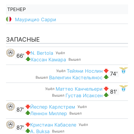
ТРЕНЕР
Маурицио Сарри
ЗАПАСНЫЕ
N. Bertola
Ушёл
66'
Хассан Камара
Вышел
Тейяни Нослин
Ушёл
74'
Валентин Кастельянос
Вышел
Маттео Канчельери
Ушёл
81'
Густав Исаксен
Вышел
Йеспер Карлстрем
Ушёл
87'
Леннон Миллер
Вышел
Кристиан Кабаселе
Ушёл
87'
A. Buksa
Вышел