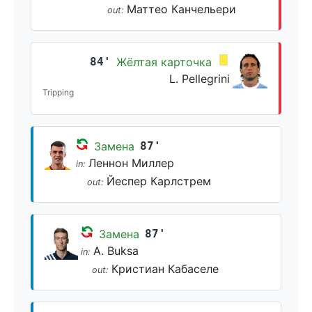
Маттео Канчельери
out:
84'
Жёлтая карточка
L. Pellegrini
Tripping
Замена
87'
Леннон Миллер
in:
Йеспер Карлстрем
out:
Замена
87'
A. Buksa
in:
Кристиан Кабаселе
out: