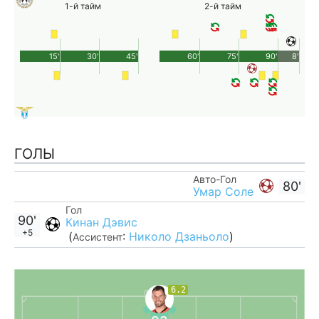
1-й тайм
2-й тайм
15'
30'
45'
60'
75'
90'
8'
ГОЛЫ
Авто-Гол
80'
Умар Соле
Гол
90'
Кинан Дэвис
+5
(
:
Николо Дзаньоло
)
Ассистент
6.2