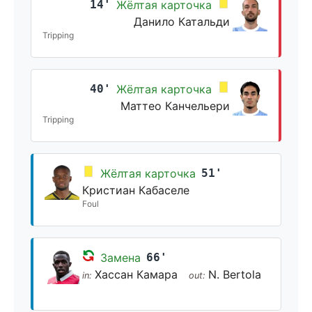
14'
Жёлтая карточка
Данило Катальди
Tripping
40'
Жёлтая карточка
Маттео Канчельери
Tripping
Жёлтая карточка
51'
Кристиан Кабаселе
Foul
Замена
66'
Хассан Камара
N. Bertola
in:
out: