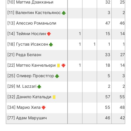
[10] Маттиа Дзакканьи
32
25
[11] Валентин Кастельянос
3
2
[13] Алессио Романьоли
47
46
[14] Тейяни Нослин
1
15
14
[18] Густав Исаксен
1
1
1
1
[21] Реда Белаэн
33
27
[22] Маттео Канчельери
1
18
14
[25] Оливер Провстгор
5
3
[29] M. Lazzari
2
2
[32] Данило Катальди
57
55
[34] Марио Хила
55
48
[77] Адам Марушич
46
42