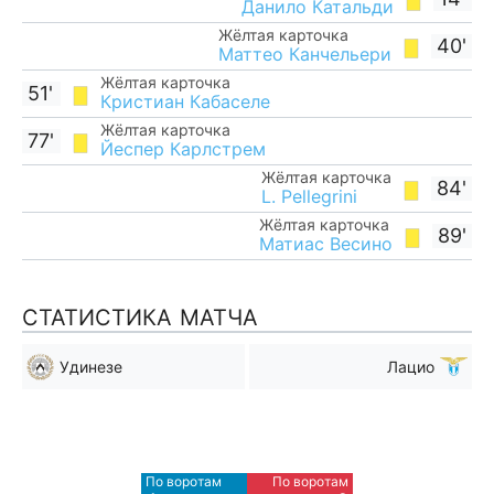
Данило Катальди
Жёлтая карточка
40'
Маттео Канчельери
Жёлтая карточка
51'
Кристиан Кабаселе
Жёлтая карточка
77'
Йеспер Карлстрем
Жёлтая карточка
84'
L. Pellegrini
Жёлтая карточка
89'
Матиас Весино
СТАТИСТИКА МАТЧА
Удинезе
Лацио
Мимо ворот
Мимо ворот
7
12
По воротам
По воротам
Blocked
Blocked