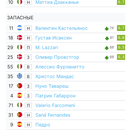
10
Маттиа Дзакканьи
Н
6.7
ЗАПАСНЫЕ
11
Валентин Кастельянос
Н
74'
6.7
18
Густав Исаксен
Н
81'
6.6
29
M. Lazzari
П
88'
6.5
25
Оливер Провстгор
З
88'
6.3
55
Алессио Фурланетто
В
35
Христос Мандас
В
17
Нуно Тавареш
З
4
Патрик Габаррон
З
71
Valerio Farcomeni
П
31
Saná Fernandes
Н
9
Педро
Н