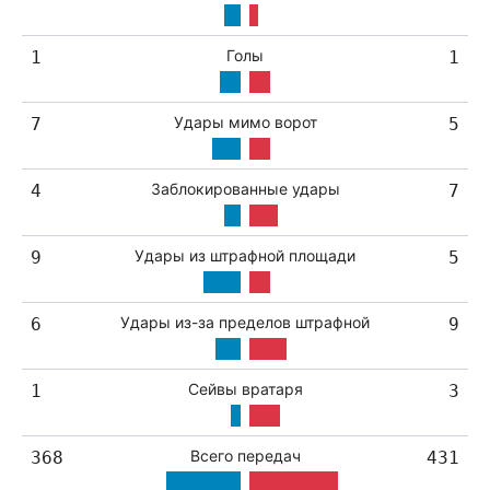
Голы
1
1
Удары мимо ворот
7
5
Заблокированные удары
4
7
Удары из штрафной площади
9
5
Удары из-за пределов штрафной
6
9
Сейвы вратаря
1
3
Всего передач
368
431