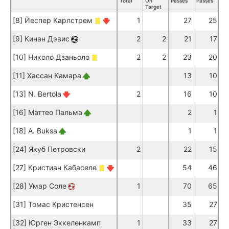
Total
On
Passes
Passes
Pa
Target
[8] Йеспер Карлстрем
1
27
25
[9] Кинан Дэвис
2
2
21
17
[10] Николо Дзаньоло
2
2
23
20
[11] Хассан Камара
13
10
[13] N. Bertola
2
16
10
[16] Маттео Пальма
2
1
[18] A. Buksa
1
1
[24] Якуб Петровски
2
22
15
[27] Кристиан Кабаселе
54
46
[28] Умар Соле
1
70
65
[31] Томас Кристенсен
35
27
[32] Юрген Эккеленкамп
1
33
27