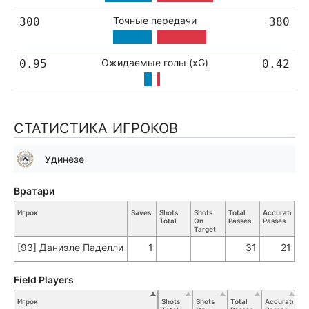
Точные передачи
300
380
Ожидаемые голы (xG)
0.95
0.42
СТАТИСТИКА ИГРОКОВ
Удинезе
Вратари
Игрок
Saves
Shots
Shots
Total
Accurate
Ke
Total
On
Passes
Passes
Pas
Target
[93] Даниэле Паделли
1
31
21
Field Players
Игрок
Shots
Shots
Total
Accurate
Ke