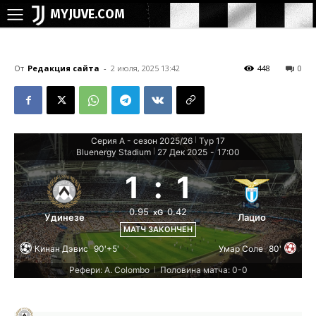
MYJUVE.COM
От
Редакция сайта
-
2 июля, 2025 13:42
448
0
Серия А - сезон 2025/26
Тур 17
|
Bluenergy Stadium
27 Дек 2025
-
17:00
|
1
:
1
0.95
0.42
xG
Удинезе
Лацио
МАТЧ ЗАКОНЧЕН
Кинан Дэвис
90'+5'
Умар Соле
80'
Рефери: A. Colombo
Половина матча: 0-0
|