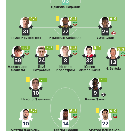
93
Даниэле Паделли
6.2
6.5
6.9
31
27
28
Томас Кристенсен
Кристиан Кабаселе
Умар Соле
6.9
7.2
6.3
6.7
6.3
59
24
8
32
13
Алессандро
Якуб
Йеспер
Юрген
N. Bertola
Дзаноли
Петровски
Карлстрем
Эккеленкамп
7.6
7.2
10
9
Николо Дзаньоло
Кинан Дэвис
6.7
6.6
6.9
10
14
22
Маттиа Дзакканьи
Тейяни Нослин
Маттео Канчельери