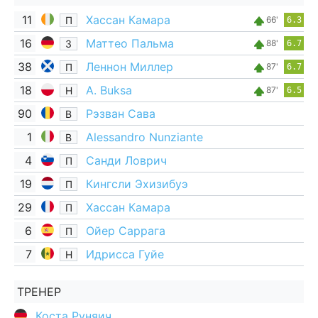
11
Хассан Камара
П
66'
6.3
16
Маттео Пальма
З
88'
6.7
38
Леннон Миллер
П
87'
6.7
18
A. Buksa
Н
87'
6.5
90
Рэзван Сава
В
1
Alessandro Nunziante
В
4
Санди Ловрич
П
19
Кингсли Эхизибуэ
П
29
Хассан Камара
П
6
Ойер Саррага
П
7
Идрисса Гуйе
Н
ТРЕНЕР
Коста Руняич