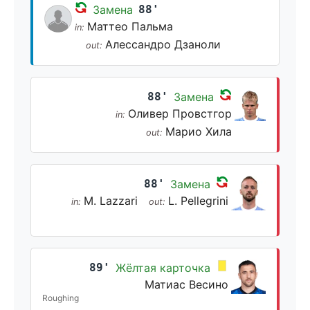
Замена
88'
Маттео Пальма
in:
Алессандро Дзаноли
out:
88'
Замена
Оливер Провстгор
in:
Марио Хила
out:
88'
Замена
M. Lazzari
L. Pellegrini
in:
out:
89'
Жёлтая карточка
Матиас Весино
Roughing