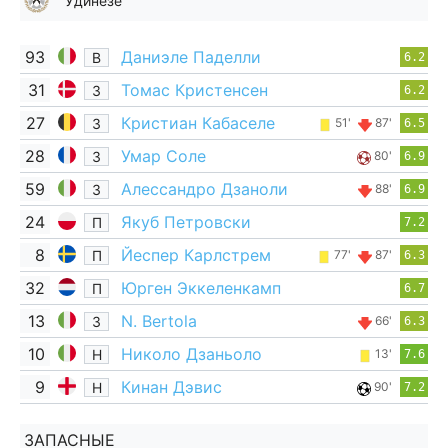
Удинезе
93
Даниэле Паделли
В
6.2
31
Томас Кристенсен
З
6.2
27
Кристиан Кабаселе
З
51'
87'
6.5
28
Умар Соле
З
80'
6.9
59
Алессандро Дзаноли
З
88'
6.9
24
Якуб Петровски
П
7.2
8
Йеспер Карлстрем
П
77'
87'
6.3
32
Юрген Эккеленкамп
П
6.7
13
N. Bertola
З
66'
6.3
10
Николо Дзаньоло
Н
13'
7.6
9
Кинан Дэвис
Н
90'
7.2
ЗАПАСНЫЕ