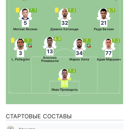
7.7
7.2
6.7
5
32
21
Матиас Весино
Данило Катальди
Реда Белаэн
6.9
7
7
7.2
13
3
34
77
Алессио
L. Pellegrini
Марио Хила
Адам Марушич
Романьоли
7.2
94
Иван Проведель
СТАРТОВЫЕ СОСТАВЫ