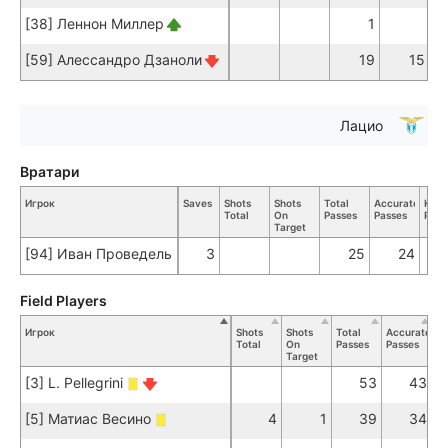
[38] Леннон Миллер
1
[59] Алессандро Дзаноли
19
15
Лацио
Вратари
Игрок
Saves
Shots
Shots
Total
Accurate
Key
Total
On
Passes
Passes
Pass
Target
[94] Иван Проведель
3
25
24
Field Players
Игрок
Shots
Shots
Total
Accurate
K
Total
On
Passes
Passes
Pa
Target
[3] L. Pellegrini
53
43
[5] Матиас Весино
4
1
39
34