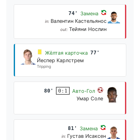
74'
Замена
Валентин Кастельянос
in:
Тейяни Нослин
out:
Жёлтая карточка
77'
Йеспер Карлстрем
Tripping
80'
Авто-Гол
0:1
Умар Соле
81'
Замена
Густав Исаксен
in: