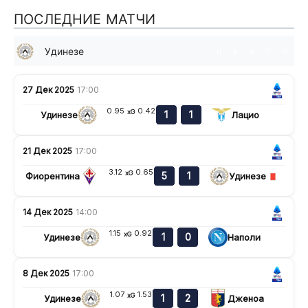
ПОСЛЕДНИЕ МАТЧИ
Удинезе
н
в
в
п
п
27 Дек 2025
17:00
0.95
0.42
xG
1
1
Удинезе
Лацио
21 Дек 2025
17:00
3.12
0.65
xG
5
1
Фиорентина
Удинезе
14 Дек 2025
14:00
1.15
0.92
xG
1
0
Удинезе
Наполи
8 Дек 2025
17:00
1.07
1.53
xG
1
2
Удинезе
Дженоа