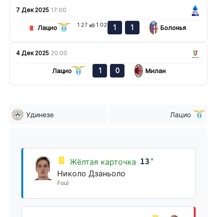
7 Дек 2025
17:00
1.27
1.02
xG
1
1
Лацио
Болонья
4 Дек 2025
20:00
1
0
Лацио
Милан
Удинезе
Лацио
Жёлтая карточка
13'
Николо Дзаньоло
Foul