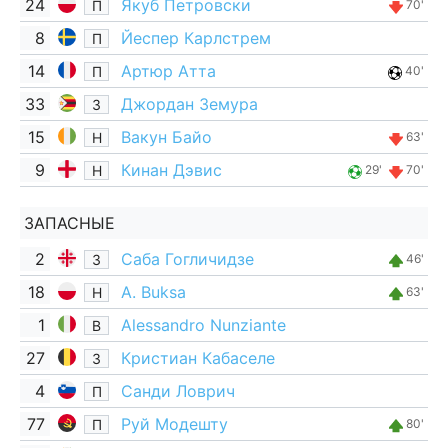
24
Якуб Петровски
П
70'
8
Йеспер Карлстрем
П
14
Артюр Атта
П
40'
33
Джордан Земура
З
15
Вакун Байо
Н
63'
9
Кинан Дэвис
Н
29'
70'
ЗАПАСНЫЕ
2
Саба Гогличидзе
З
46'
18
A. Buksa
Н
63'
1
Alessandro Nunziante
В
27
Кристиан Кабаселе
З
4
Санди Ловрич
П
77
Руй Модешту
П
80'