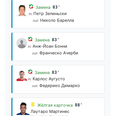
Замена
83'
Петр Зелиньски
in:
Николо Барелла
out:
Замена
83'
Анж-Йоан Бонни
in:
Франческо Ачерби
out:
Замена
83'
Карлос Аугусто
in:
Федерико Димарко
out:
Жёлтая карточка
88'
Лаутаро Мартинес