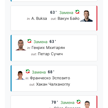
63'
Замена
A. Buksa
Вакун Байо
in:
out:
Замена
63'
Генрих Мхитарян
in:
Петар Сучич
out:
Замена
68'
Франческо Эспозито
in:
Хакан Чалханоглу
out:
70'
Замена