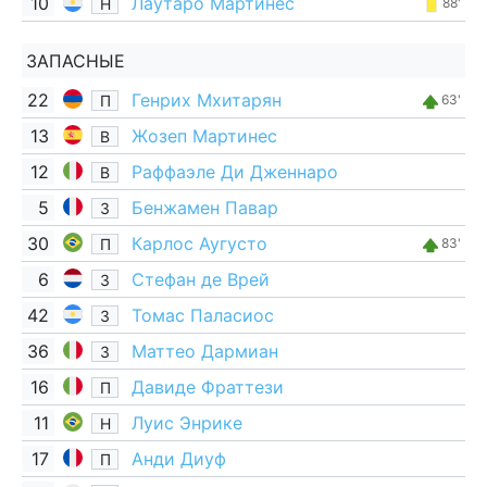
10
Лаутаро Мартинес
Н
88'
ЗАПАСНЫЕ
22
Генрих Мхитарян
П
63'
13
Жозеп Мартинес
В
12
Раффаэле Ди Дженнаро
В
5
Бенжамен Павар
З
30
Карлос Аугусто
П
83'
6
Стефан де Врей
З
42
Томас Паласиос
З
36
Маттео Дармиан
З
16
Давиде Фраттези
П
11
Луис Энрике
Н
17
Анди Диуф
П