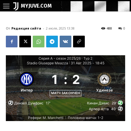
MYJUVE.COM
От
Редакция сайта
-
2 июля, 2025 13:38
488
0
Серия А - сезон 2025/26
Тур 2
|
Stadio Giuseppe Meazza
31 Авг 2025
-
18:45
|
1
:
2
Интер
Удинезе
МАТЧ ЗАКОНЧЕН
Дензел Думфрис
17'
Кинан Дэвис
29'
Артюр Атта
40'
Рефери: M. Marchetti
Половина матча: 1-2
|