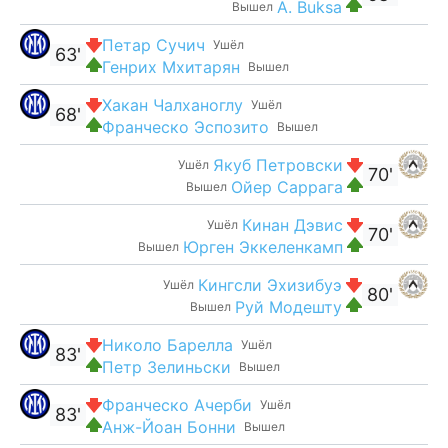
A. Buksa
Вышел
Петар Сучич
Ушёл
63'
Генрих Мхитарян
Вышел
Хакан Чалханоглу
Ушёл
68'
Франческо Эспозито
Вышел
Якуб Петровски
Ушёл
70'
Ойер Саррага
Вышел
Кинан Дэвис
Ушёл
70'
Юрген Эккеленкамп
Вышел
Кингсли Эхизибуэ
Ушёл
80'
Руй Модешту
Вышел
Николо Барелла
Ушёл
83'
Петр Зелиньски
Вышел
Франческо Ачерби
Ушёл
83'
Анж-Йоан Бонни
Вышел