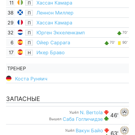
11
Хассан Камара
П
38
Леннон Миллер
П
29
Хассан Камара
П
32
Юрген Эккеленкамп
П
70'
6
Ойер Саррага
П
70'
90'
17
Икер Браво
Н
ТРЕНЕР
Коста Руняич
ЗАПАСНЫЕ
N. Bertola
Ушёл
46'
Саба Гогличидзе
Вышел
Вакун Байо
Ушёл
63'