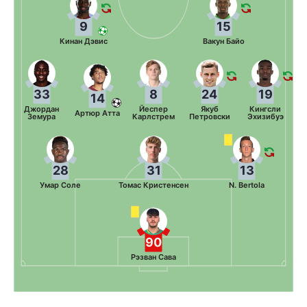
9
15
Кинан Дэвис
Вакун Байо
33
8
24
19
14
Джордан
Йеспер
Якуб
Кингсли
Артюр Атта
Земура
Карлстрем
Петровски
Эхизибуэ
28
31
13
Умар Соле
Томас Кристенсен
N. Bertola
90
Рэзван Сава