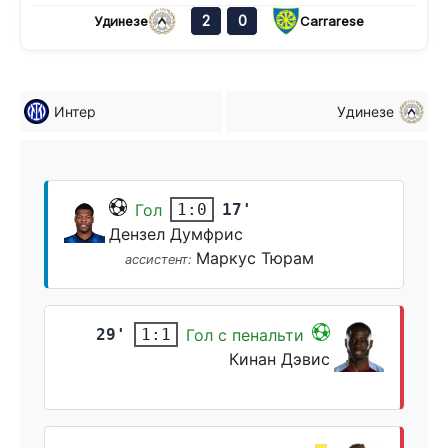
2
0
Удинезе
Carrarese
Интер
Удинезе
Гол
17'
1:0
Дензел Думфрис
Маркус Тюрам
ассистент:
29'
Гол с пенальти
1:1
Кинан Дэвис