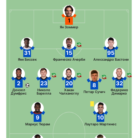
1
Ян Зоммер
31
15
95
Янн Биссек
Франческо Ачерби
Алессандро Бастони
2
23
20
32
8
Дензел
Николо
Хакан
Федерико
Петар Сучич
Думфрис
Барелла
Чалханоглу
Димарко
9
10
Маркус Тюрам
Лаутаро Мартинес