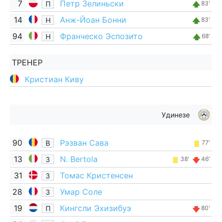
7
Петр Зелиньски
П
83'
14
Анж-Йоан Бонни
Н
83'
94
Франческо Эспозито
Н
68'
ТРЕНЕР
Кристиан Киву
Удинезе
90
Рэзван Сава
В
77'
13
N. Bertola
З
38'
46'
31
Томас Кристенсен
З
28
Умар Соле
З
19
Кингсли Эхизибуэ
П
80'