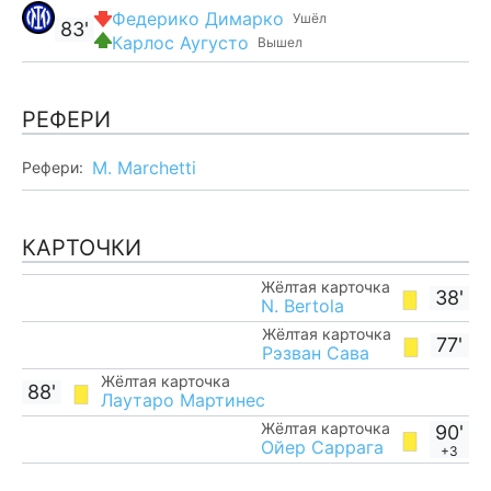
Федерико Димарко
Ушёл
83'
Карлос Аугусто
Вышел
РЕФЕРИ
M. Marchetti
Рефери:
КАРТОЧКИ
Жёлтая карточка
38'
N. Bertola
Жёлтая карточка
77'
Рэзван Сава
Жёлтая карточка
88'
Лаутаро Мартинес
Жёлтая карточка
90'
Ойер Саррага
+3