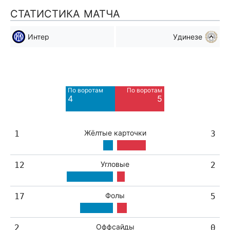
СТАТИСТИКА МАТЧА
Интер
Удинезе
Мимо ворот
Мимо ворот
9
5
По воротам
По воротам
4
5
Жёлтые карточки
1
3
Угловые
12
2
Фолы
17
5
Оффсайды
2
0