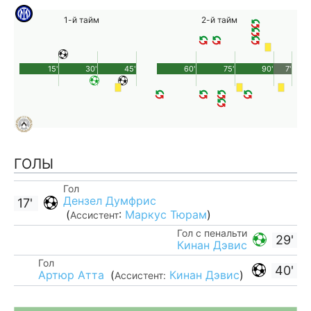
1-й тайм
2-й тайм
15'
30'
45'
60'
75'
90'
7'
ГОЛЫ
Гол
Дензел Думфрис
17'
(
:
Маркус Тюрам
)
Ассистент
Гол с пенальти
29'
Кинан Дэвис
Гол
40'
Артюр Атта
(
Кинан Дэвис
)
Ассистент: