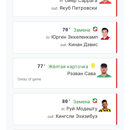
Ойер Саррага
in:
Якуб Петровски
out:
70'
Замена
Юрген Эккеленкамп
in:
Кинан Дэвис
out:
77'
Жёлтая карточка
Рэзван Сава
Delay of game
80'
Замена
Руй Модешту
in:
Кингсли Эхизибуэ
out: