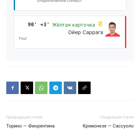
Unsportsmanlike conduct
90' +3'
Жёлтая карточка
Ойер Саррага
Foul
Предыдущая статья
Следующая статья
Торино — Фиорентина
Кремонезе — Сассуоло