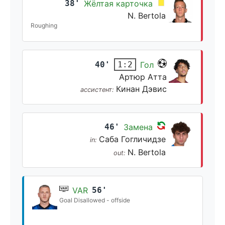
38'
Жёлтая карточка
N. Bertola
Roughing
40'
Гол
1:2
Артюр Атта
Кинан Дэвис
ассистент:
46'
Замена
Саба Гогличидзе
in:
N. Bertola
out:
VAR
56'
Goal Disallowed - offside