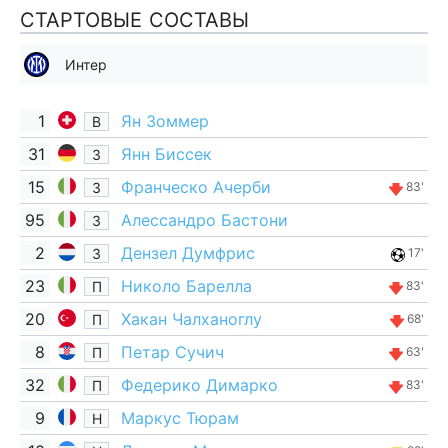
СТАРТОВЫЕ СОСТАВЫ
Интер
1
Ян Зоммер
В
31
Янн Биссек
З
15
Франческо Ачерби
З
83'
95
Алессандро Бастони
З
2
Дензел Думфрис
З
17'
23
Николо Барелла
П
83'
20
Хакан Чалханоглу
П
68'
8
Петар Сучич
П
63'
32
Федерико Димарко
П
83'
9
Маркус Тюрам
Н