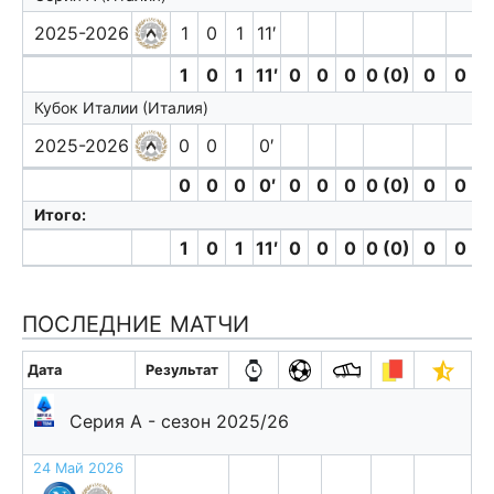
2025-2026
1
0
1
11′
6
1
0
1
11′
0
0
0
0 (0)
0
0
6
Кубок Италии (Италия)
2025-2026
0
0
0′
0
0
0
0′
0
0
0
0 (0)
0
0
Итого:
1
0
1
11′
0
0
0
0 (0)
0
0
6
ПОСЛЕДНИЕ МАТЧИ
Дата
Результат
Серия А - сезон 2025/26
24 Май 2026
п