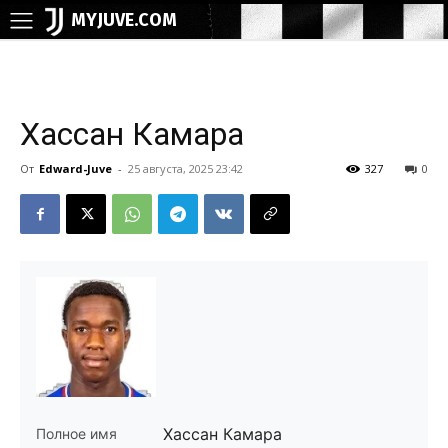
MYJUVE.COM
Хассан Камара
От
Edward-Juve
-
25 августа, 2025 23:42
327
0
Хассан Камара
Полное имя