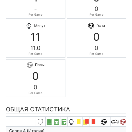
-
0
Per Game
Per Game
Минут
Голы
11
0
11.0
0
Per Game
Per Game
Пасы
0
0
Per Game
ОБЩАЯ СТАТИСТИКА
Серия А (Италия)