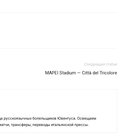
Следующая статья
MAPEI Stadium — Città del Tricolore
да русскоязычных болельщиков Ювентуса. Освещаем
 матчи, трансферы, переводы итальянской прессы.