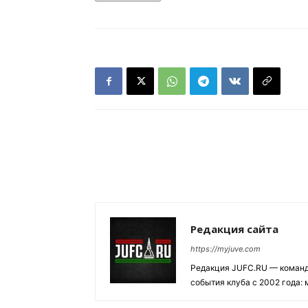
Редакция сайта
https://myjuve.com
Редакция JUFC.RU — коман
события клуба с 2002 года: