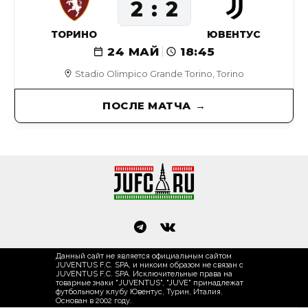
2
2
ТОРИНО
ЮВЕНТУС
24 МАЙ
18:45
Stadio Olimpico Grande Torino, Torino
ПОСЛЕ МАТЧА
Данный сайт не является официальным сайтом
JUVENTUS F.C. SPA, и никоим образом не связан с
JUVENTUS F.C. SPA. Исключительные права на
товарные знаки "JUVENTUS", "JUVE" принадлежат
футбольному клубу Ювентус, Турин, Италия.
Основан в 2002 году.