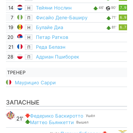
14
Тейяни Нослин
Н
46'
90'
7.9
7
Фисайо Деле-Баширу
П
71'
6.9
19
Булайе Диа
Н
81'
6.7
20
Петар Ратков
Н
21
Реда Белаэн
П
28
Адриан Пшиборек
П
ТРЕНЕР
Маурицио Сарри
ЗАПАСНЫЕ
Федерико Баскиротто
Ушёл
21'
Маттео Бьянкетти
Вышел