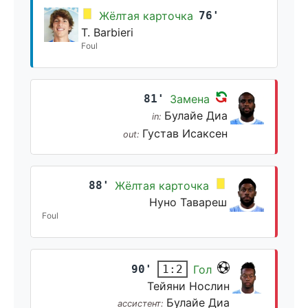
Жёлтая карточка
76'
T. Barbieri
Foul
81'
Замена
Булайе Диа
in:
Густав Исаксен
out:
88'
Жёлтая карточка
Нуно Тавареш
Foul
90'
Гол
1:2
Тейяни Нослин
Булайе Диа
ассистент: