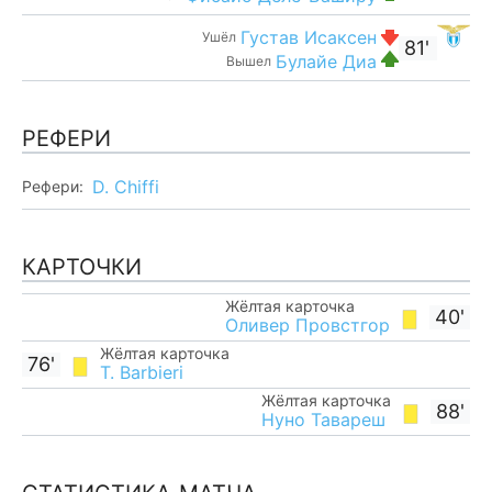
Густав Исаксен
Ушёл
81'
Булайе Диа
Вышел
РЕФЕРИ
D. Chiffi
Рефери:
КАРТОЧКИ
Жёлтая карточка
40'
Оливер Провстгор
Жёлтая карточка
76'
T. Barbieri
Жёлтая карточка
88'
Нуно Тавареш