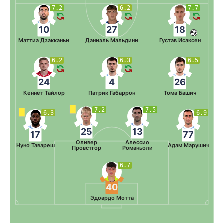
7.2
6.2
7.7
10
27
18
Маттиа Дзакканьи
Даниэль Мальдини
Густав Исаксен
6.2
6.3
6.5
24
4
26
Кеннет Тайлор
Патрик Габаррон
Тома Башич
7.2
7.5
6.3
6.9
25
13
17
77
Оливер
Алессио
Нуно Тавареш
Адам Марушич
Провстгор
Романьоли
6.7
40
Эдоардо Мотта