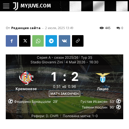
MYJUVE.COM
От
Редакция сайта
-
2 июля, 2025 13:49
445
0
Серия А - сезон 2025/26
Тур 35
|
Stadio Giovanni Zini
4 Май 2026
-
16:30
|
1
:
2
0.51
0.96
xG
Кремонезе
Лацио
МАТЧ ЗАКОНЧЕН
Федерико Бонаццоли
29'
Густав Исаксен
53'
Тейяни Нослин
90'
Рефери: D. Chiffi
Половина матча: 1-0
|