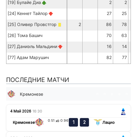
[19] Булайе Диа
2
2
[24] Кеннет Тайлор
27
25
[25] Оливер Провстгор
2
86
78
[26] Тома Башич
70
63
[27] Даниэль Мальдини
16
14
[77] Адам Марушич
82
77
ПОСЛЕДНИЕ МАТЧИ
Кремонезе
п
п
в
в
п
4 Май 2026
16:30
0.51
0.96
xG
1
2
Кремонезе
Лацио