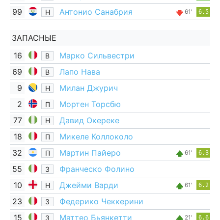
99
Антонио Санабрия
Н
61'
6.5
ЗАПАСНЫЕ
16
Марко Сильвестри
В
69
Лапо Нава
В
9
Милан Джурич
Н
2
Мортен Торсбю
П
77
Давид Окереке
Н
18
Микеле Коллоколо
П
32
Мартин Пайеро
П
61'
6.3
55
Франческо Фолино
З
10
Джейми Варди
Н
61'
6.2
23
Федерико Чеккерини
З
15
Маттео Бьянкетти
З
21'
6.6