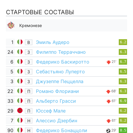
СТАРТОВЫЕ СОСТАВЫ
Кремонезе
1
Эмиль Аудеро
В
6.2
24
Филиппо Терраччано
З
6.3
6
Федерико Баскиротто
З
21'
6.7
5
Себастьяно Луперто
З
6.5
3
Джузеппе Пеццелла
З
6.3
22
Романо Флориани
П
68'
6.3
33
Альберто Грасси
П
61'
6.9
29
Юссеф Мале
П
6.2
7
Алессио Дзербин
Н
61'
6.2
90
Федерико Бонаццоли
Н
29'
8.5