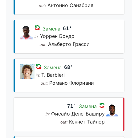
Антонио Санабрия
out:
Замена
61'
Уоррен Бондо
in:
Альберто Грасси
out:
Замена
68'
T. Barbieri
in:
Романо Флориани
out:
71'
Замена
Фисайо Деле-Баширу
in:
Кеннет Тайлор
out: