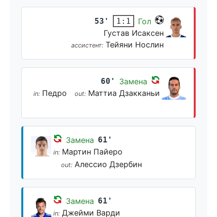
53'
Гол
1:1
Густав Исаксен
Тейяни Нослин
ассистент:
60'
Замена
Педро
Маттиа Дзакканьи
in:
out:
Замена
61'
Мартин Пайеро
in:
Алессио Дзербин
out:
Замена
61'
Джейми Варди
in: