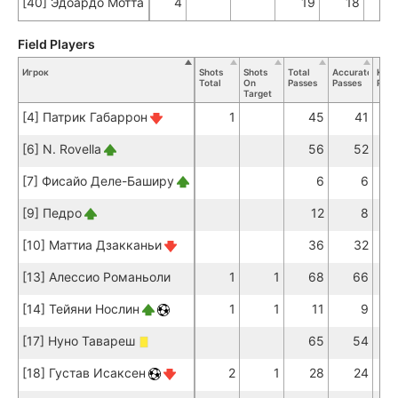
[40] Эдоардо Мотта
4
19
18
Field Players
Игрок
Shots
Shots
Total
Accurate
Key
Total
On
Passes
Passes
Pass
Target
[4] Патрик Габаррон
1
45
41
[6] N. Rovella
56
52
[7] Фисайо Деле-Баширу
6
6
[9] Педро
12
8
[10] Маттиа Дзакканьи
36
32
[13] Алессио Романьоли
1
1
68
66
[14] Тейяни Нослин
1
1
11
9
[17] Нуно Тавареш
65
54
[18] Густав Исаксен
2
1
28
24