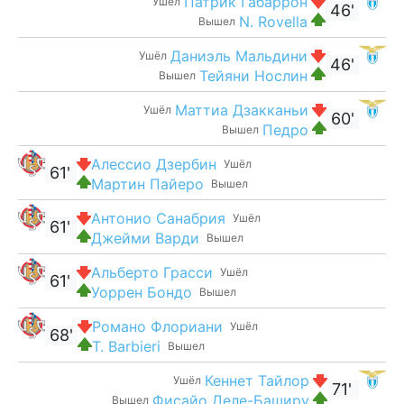
Патрик Габаррон
Ушёл
46'
N. Rovella
Вышел
Даниэль Мальдини
Ушёл
46'
Тейяни Нослин
Вышел
Маттиа Дзакканьи
Ушёл
60'
Педро
Вышел
Алессио Дзербин
Ушёл
61'
Мартин Пайеро
Вышел
Антонио Санабрия
Ушёл
61'
Джейми Варди
Вышел
Альберто Грасси
Ушёл
61'
Уоррен Бондо
Вышел
Романо Флориани
Ушёл
68'
T. Barbieri
Вышел
Кеннет Тайлор
Ушёл
71'
Фисайо Деле-Баширу
Вышел