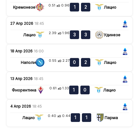
0.51
0.96
xG
1
2
Кремонезе
Лацио
27 Апр 2026
18:45
2.39
1.96
xG
3
3
Лацио
Удинезе
18 Апр 2026
16:00
0.55
2.27
xG
0
2
Наполи
Лацио
13 Апр 2026
18:45
0.61
1.33
xG
1
0
Фиорентина
Лацио
4 Апр 2026
18:45
0.40
0.44
xG
1
1
Лацио
Парма