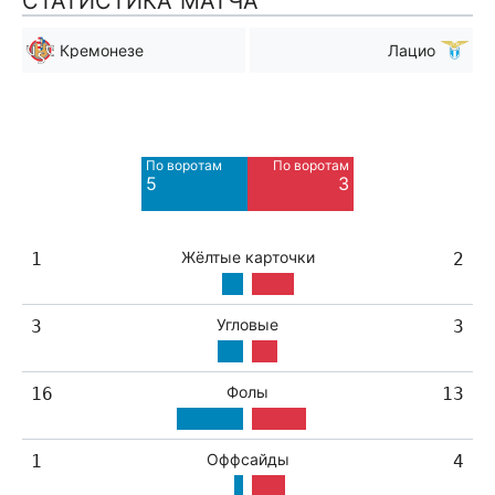
СТАТИСТИКА МАТЧА
Кремонезе
Лацио
Мимо ворот
Мимо ворот
4
5
По воротам
По воротам
Blocked
Blocked
5
3
4
1
Жёлтые карточки
1
2
Угловые
3
3
Фолы
16
13
Оффсайды
1
4