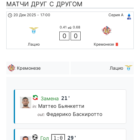
МАТЧИ ДРУГ С ДРУГОМ
20 Дек 2025
-
17:00
Серия А
0.41
0.68
xG
0
0
Лацио
Кремонезе
Кремонезе
Лацио
Замена
21'
Маттео Бьянкетти
in:
Федерико Баскиротто
out:
Гол
29'
1:0