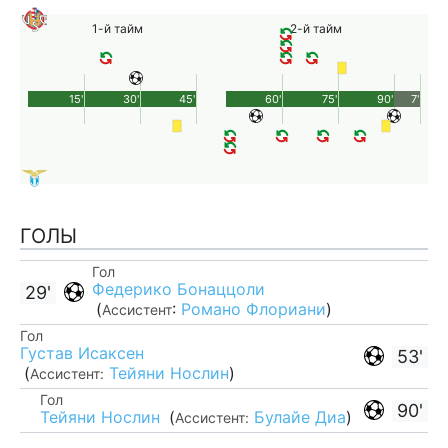
1-й тайм
2-й тайм
15'
30'
45'
60'
75'
90'
7'
ГОЛЫ
Гол
Федерико Бонаццоли
29'
(
:
Романо Флориани
)
Ассистент
Гол
Густав Исаксен
53'
(
Тейяни Нослин
)
Ассистент:
Гол
90'
Тейяни Нослин
(
Булайе Диа
)
Ассистент: