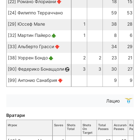
[22] Романо Флориани
18
15
[24] Филиппо Терраччано
59
53
[29] Юссеф Мале
1
38
28
[32] Мартин Пайеро
1
8
6
[33] Альберто Грасси
34
29
[38] Уоррен Бондо
2
2
23
21
[90] Федерико Бонаццоли
3
3
30
27
[99] Антонио Санабрия
9
9
Лацио
Вратари
Игрок
Saves
Shots
Shots
Total
Accurate
Key
Total
On
Passes
Passes
Passes
Target