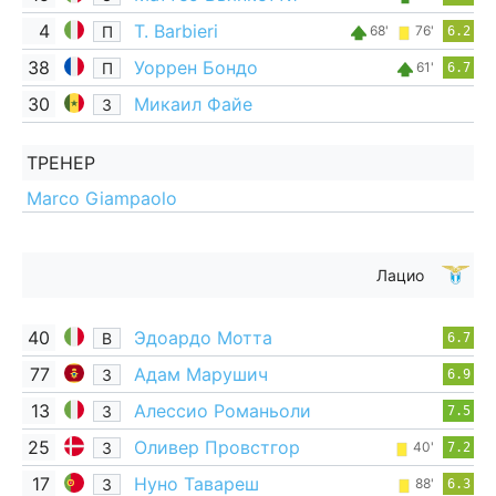
4
T. Barbieri
П
68'
76'
6.2
38
Уоррен Бондо
П
61'
6.7
30
Микаил Файе
З
ТРЕНЕР
Marco Giampaolo
Лацио
40
Эдоардо Мотта
В
6.7
77
Адам Марушич
З
6.9
13
Алессио Романьоли
З
7.5
25
Оливер Провстгор
З
40'
7.2
17
Нуно Тавареш
З
88'
6.3