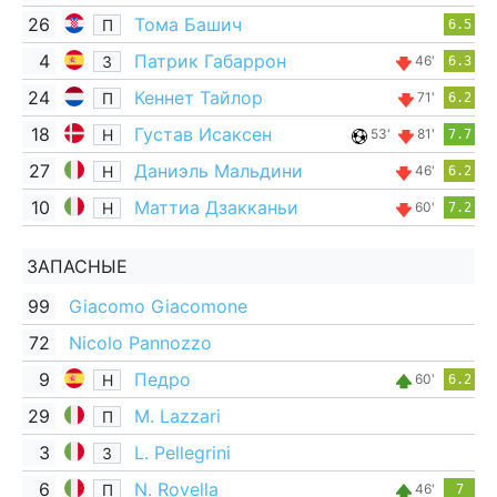
26
Тома Башич
П
6.5
4
Патрик Габаррон
З
46'
6.3
24
Кеннет Тайлор
П
71'
6.2
18
Густав Исаксен
Н
53'
81'
7.7
27
Даниэль Мальдини
Н
46'
6.2
10
Маттиа Дзакканьи
Н
60'
7.2
ЗАПАСНЫЕ
99
Giacomo Giacomone
72
Nicolo Pannozzo
9
Педро
Н
60'
6.2
29
M. Lazzari
П
3
L. Pellegrini
З
6
N. Rovella
П
46'
7