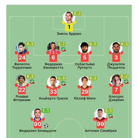
6.2
1
Эмиль Аудеро
6.3
6.7
6.5
6.3
24
6
5
3
Филиппо
Федерико
Себастьяно
Джузеппе
Терраччано
Баскиротто
Луперто
Пеццелла
6.3
6.2
6.9
6.2
22
7
33
29
Романо
Алессио
Альберто Грасси
Юссеф Мале
Флориани
Дзербин
8.5
6.5
90
99
Федерико Бонаццоли
Антонио Санабрия