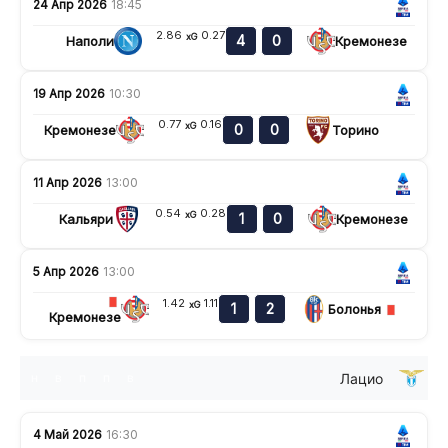
24 Апр 2026
18:45
2.86
0.27
xG
4
0
Наполи
Кремонезе
19 Апр 2026
10:30
0.77
0.16
xG
0
0
Кремонезе
Торино
11 Апр 2026
13:00
0.54
0.28
xG
1
0
Кальяри
Кремонезе
5 Апр 2026
13:00
1.42
1.11
xG
1
2
Болонья
Кремонезе
Лацио
н
в
п
п
в
4 Май 2026
16:30