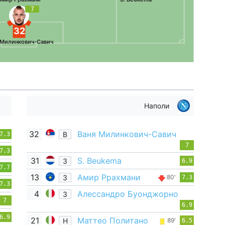
7
32
 Милинкович-Савич
Наполи
32
Ваня Милинкович-Савич
В
7.3
7
7.3
31
S. Beukema
З
6.9
7.7
13
Амир Ррахмани
З
80'
7.3
7.3
4
Алессандро Буонджорно
З
7
6.9
6.9
21
Маттео Политано
Н
89'
6.5