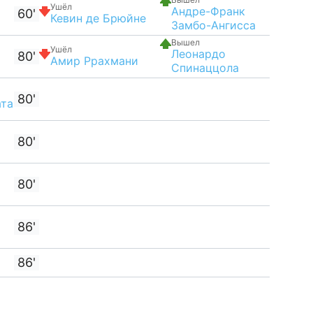
Ушёл
Андре-Франк
60'
Кевин де Брюйне
Замбо-Ангисса
Вышел
Ушёл
Леонардо
80'
Амир Ррахмани
Спинаццола
80'
ата
80'
80'
86'
86'