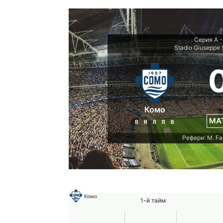
Серия А -
Stadio Giuseppe 
Комо
МА
В
Н
П
П
В
Рефери: M. Fa
Комо
1-й тайм