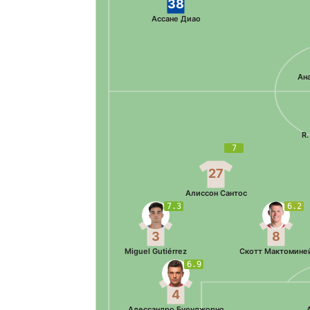
38
Ассане Диао
Ан
R.
7
27
Алиссон Сантос
7.3
6.2
3
8
Miguel Gutiérrez
Скотт Мактомине
6.9
4
Алессандро Буонджорно