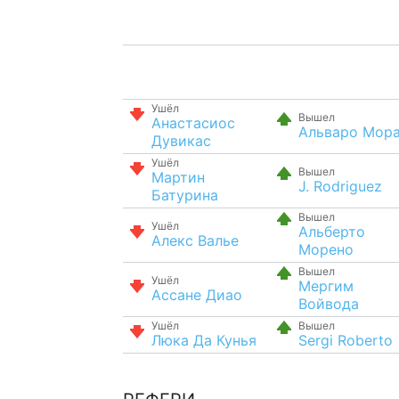
Ушёл
Вышел
Анастасиос
Альваро Мор
Дувикас
Ушёл
Вышел
Мартин
J. Rodriguez
Батурина
Вышел
Ушёл
Альберто
Алекс Валье
Морено
Вышел
Ушёл
Мергим
Ассане Диао
Войвода
Ушёл
Вышел
Люка Да Кунья
Sergi Roberto