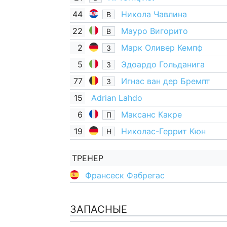
44
Никола Чавлина
В
22
Мауро Вигорито
В
2
Марк Оливер Кемпф
З
5
Эдоардо Гольданига
З
77
Игнас ван дер Бремпт
З
15
Adrian Lahdo
6
Максанс Какре
П
19
Николас-Геррит Кюн
Н
ТРЕНЕР
Франсеск Фабрегас
ЗАПАСНЫЕ