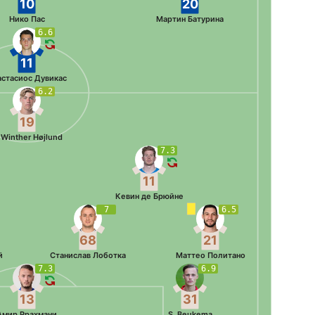
10
20
Нико Пас
Мартин Батурина
6.6
11
астасиос Дувикас
6.2
19
 Winther Højlund
7.3
11
Кевин де Брюйне
7
6.5
68
21
й
Станислав Лоботка
Маттео Политано
7.3
6.9
13
31
Амир Ррахмани
S. Beukema