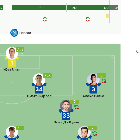
5'
60'
75'
90'
4'
Наполи
7.3
1
Жан Бюте
7.3
7
34
3
Диего Карлос
Алекс Валье
7
33
Люка Да Кунья
7.5
7