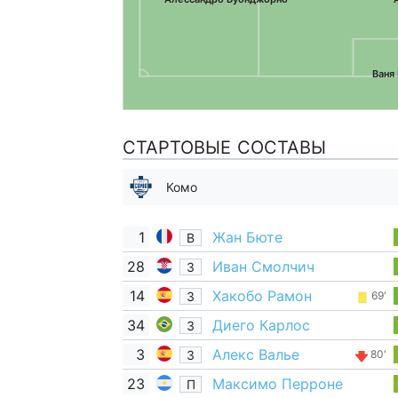
Ваня
СТАРТОВЫЕ СОСТАВЫ
Комо
1
Жан Бюте
В
28
Иван Смолчич
З
14
Хакобо Рамон
З
69'
34
Диего Карлос
З
3
Алекс Валье
З
80'
23
Максимо Перроне
П