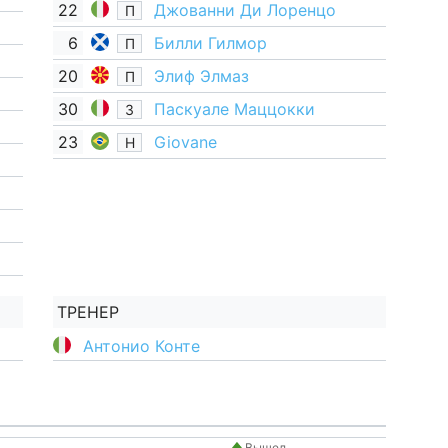
22
Джованни Ди Лоренцо
П
6
Билли Гилмор
П
20
Элиф Элмаз
П
30
Паскуале Маццокки
З
23
Giovane
Н
ТРЕНЕР
Антонио Конте
Вышел