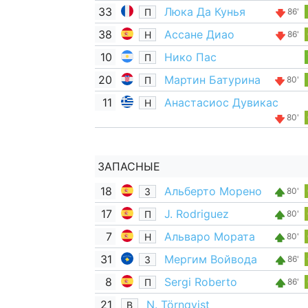
33
Люка Да Кунья
П
86'
38
Ассане Диао
Н
86'
10
Нико Пас
П
20
Мартин Батурина
П
80'
11
Анастасиос Дувикас
Н
80'
ЗАПАСНЫЕ
18
Альберто Морено
З
80'
17
J. Rodriguez
П
80'
7
Альваро Мората
Н
80'
31
Мергим Войвода
З
86'
8
Sergi Roberto
П
86'
21
N. Törnqvist
В