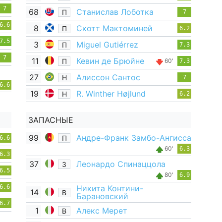
7
68
Станислав Лоботка
П
7
6.6
8
Скотт Мактоминей
П
6.2
7.5
3
Miguel Gutiérrez
П
7.3
7
11
Кевин де Брюйне
П
60'
7.3
27
Алиссон Сантос
Н
7
6.6
19
R. Winther Højlund
Н
6.2
ЗАПАСНЫЕ
99
Андре-Франк Замбо-Ангисса
П
6.6
60'
6.3
6.3
37
Леонардо Спинаццола
З
6.5
80'
6.9
6.6
Никита Контини-
14
В
Барановский
6.7
1
Алекс Мерет
В