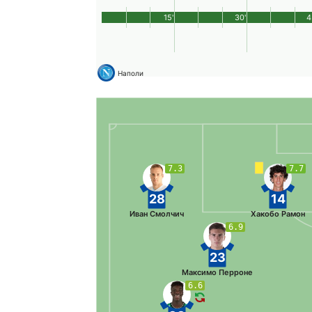
15'
30'
4
Наполи
7.3
7.7
28
14
Иван Смолчич
Хакобо Рамон
6.9
23
Максимо Перроне
6.6