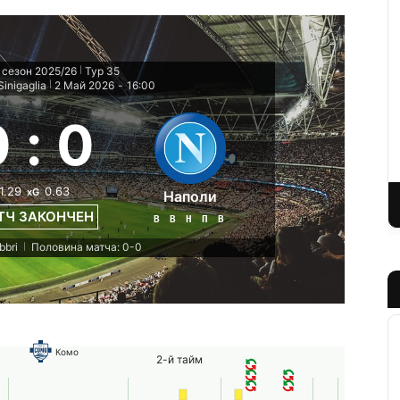
 сезон 2025/26
Тур 35
|
Sinigaglia
2 Май 2026
-
16:00
|
0
:
0
1.29
0.63
xG
Наполи
ТЧ ЗАКОНЧЕН
В
В
Н
П
В
bbri
Половина матча: 0-0
|
Комо
2-й тайм