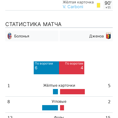
Жёлтая карточка
90'
V. Carboni
+11
СТАТИСТИКА МАТЧА
Болонья
Дженоа
Мимо ворот
Мимо ворот
5
3
По воротам
По воротам
Blocked
Blocked
6
4
3
1
Жёлтые карточки
1
5
Угловые
8
2
Фолы
12
15