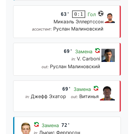
63'
Гол
0:1
Микаэль Эллертссон
Руслан Малиновский
ассистент:
69'
Замена
V. Carboni
in:
Руслан Малиновский
out:
69'
Замена
Джефф Эхатор
Витинья
in:
out:
Замена
72'
Льюис Фергюсон
in: