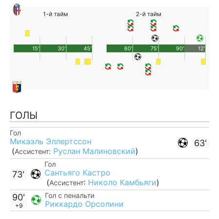
1-й тайм
2-й тайм
15'
30'
45'
60'
75'
90'
12'
ГОЛЫ
Гол
Микаэль Эллертссон
63'
(
Руслан Малиновский
)
Ассистент:
Гол
Сантьяго Кастро
73'
(
:
Николо Камбьяги
)
Ассистент
Гол с пенальти
90'
Риккардо Орсолини
+9