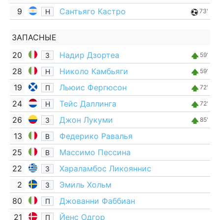
9
Сантьяго Кастро
Н
73'
ЗАПАСНЫЕ
20
Надир Дзортеа
З
59'
28
Николо Камбьяги
Н
59'
19
Льюис Фергюсон
П
72'
24
Тейс Даллинга
Н
72'
26
Джон Лукуми
З
85'
13
Федерико Равалья
В
25
Массимо Пессина
В
22
Хараламбос Ликояннис
З
2
Эмиль Хольм
З
80
Джованни Фаббиан
П
21
Йенс Одгор
П