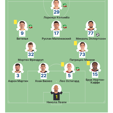
29
Лоренцо Коломбо
9
17
77
Витинья
Руслан Малиновский
Микаэль Эллертссон
32
73
Мортен Френдруп
Патрицио Мазини
15
3
22
5
Брук Нортон-
Аарон Мартин
Хоан Васкес
Лео Остигард
Каффи
1
Никола Леали