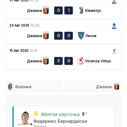
31 Авг 2025
16:30
0
1
Дженоа
Ювентус
23 Авг 2025
16:30
0
0
Дженоа
Лечче
15 Авг 2025
19:15
3
0
Дженоа
Vicenza Virtus
Болонья
Дженоа
Жёлтая карточка
8'
Федерико Бернардески
Tripping