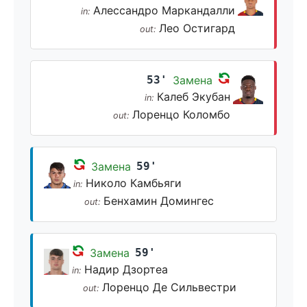
Алессандро Маркандалли
in:
Лео Остигард
out:
53'
Замена
Калеб Экубан
in:
Лоренцо Коломбо
out:
Замена
59'
Николо Камбьяги
in:
Бенхамин Домингес
out:
Замена
59'
Надир Дзортеа
in:
Лоренцо Де Сильвестри
out: