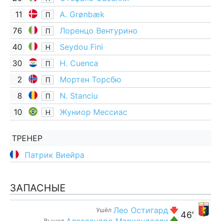
11
A. Grønbæk
П
76
Лоренцо Вентурино
П
40
Seydou Fini
Н
30
H. Cuenca
П
2
Мортен Торсбю
П
8
N. Stanciu
П
10
Жуниор Мессиас
Н
ТРЕНЕР
Патрик Виейра
ЗАПАСНЫЕ
Лео Остигард
Ушёл
46'
Алессандро Маркандалли
Вышел