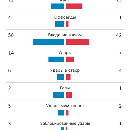
Оффсайды
4
1
Владение мячом
58
42
Удары
14
7
Удары в створ
6
4
Голы
2
1
Удары мимо ворот
5
2
Заблокированные удары
3
1