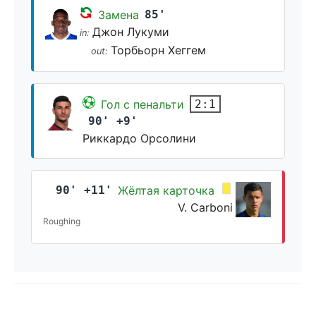
Замена
85'
Джон Лукуми
in:
Торбьорн Хеггем
out:
Гол с пенальти
2:1
90' +9'
Риккардо Орсолини
90' +11'
Жёлтая карточка
V. Carboni
Roughing