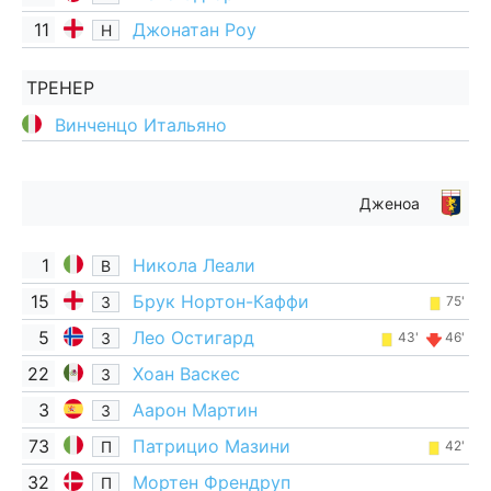
11
Джонатан Роу
Н
ТРЕНЕР
Винченцо Итальяно
Дженоа
1
Никола Леали
В
15
Брук Нортон-Каффи
З
75'
5
Лео Остигард
З
43'
46'
22
Хоан Васкес
З
3
Аарон Мартин
З
73
Патрицио Мазини
П
42'
32
Мортен Френдруп
П