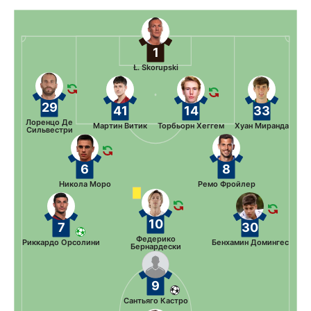
1
Ł. Skorupski
29
41
14
33
Лоренцо Де
Мартин Витик
Торбьорн Хеггем
Хуан Миранда
Сильвестри
6
8
Никола Моро
Ремо Фройлер
10
7
30
Федерико
Риккардо Орсолини
Бенхамин Домингес
Бернардески
9
Сантьяго Кастро