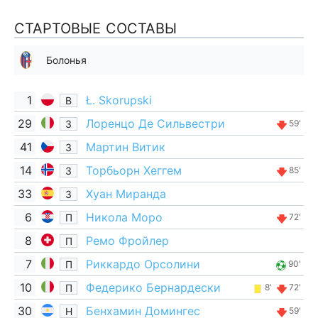
СТАРТОВЫЕ СОСТАВЫ
Болонья
1
Ł. Skorupski
В
29
Лоренцо Де Сильвестри
З
59'
41
Мартин Витик
З
14
Торбьорн Хеггем
З
85'
33
Хуан Миранда
З
6
Никола Моро
П
72'
8
Ремо Фройлер
П
7
Риккардо Орсолини
П
90'
10
Федерико Бернардески
П
8'
72'
30
Бенхамин Домингес
Н
59'