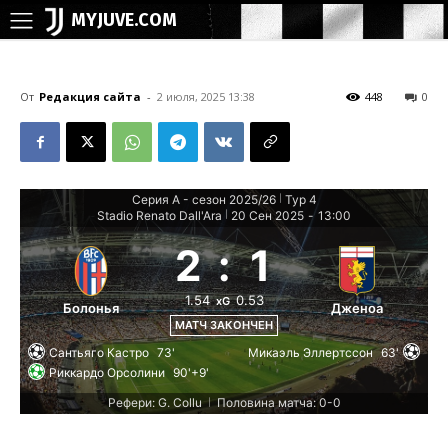
MYJUVE.COM
От
Редакция сайта
-
2 июля, 2025 13:38
448
0
Серия А - сезон 2025/26
Тур 4
|
Stadio Renato Dall'Ara
20 Сен 2025
-
13:00
|
2
:
1
1.54
0.53
xG
Болонья
Дженоа
МАТЧ ЗАКОНЧЕН
Сантьяго Кастро
73'
Микаэль Эллертссон
63'
Риккардо Орсолини
90'+9'
Рефери: G. Collu
Половина матча: 0-0
|