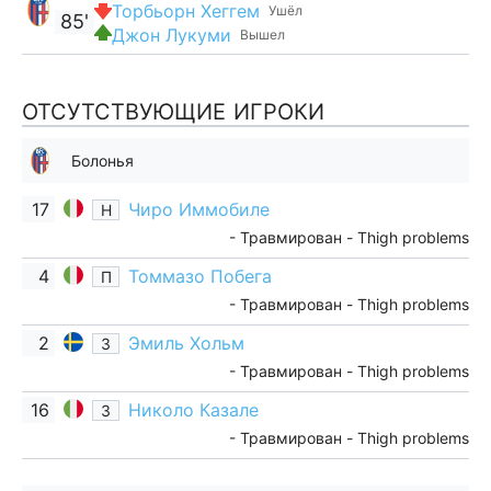
Торбьорн Хеггем
Ушёл
85'
Джон Лукуми
Вышел
ОТСУТСТВУЮЩИЕ ИГРОКИ
Болонья
17
Чиро Иммобиле
Н
- Травмирован - Thigh problems
4
Томмазо Побега
П
- Травмирован - Thigh problems
2
Эмиль Хольм
З
- Травмирован - Thigh problems
16
Николо Казале
З
- Травмирован - Thigh problems