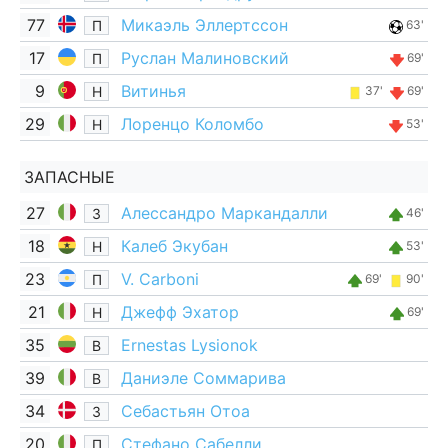
77
Микаэль Эллертссон
П
63'
17
Руслан Малиновский
П
69'
9
Витинья
Н
37'
69'
29
Лоренцо Коломбо
Н
53'
ЗАПАСНЫЕ
27
Алессандро Маркандалли
З
46'
18
Калеб Экубан
Н
53'
23
V. Carboni
П
69'
90'
21
Джефф Эхатор
Н
69'
35
Ernestas Lysionok
В
39
Даниэле Соммарива
В
34
Себастьян Отоа
З
20
Стефано Сабелли
П