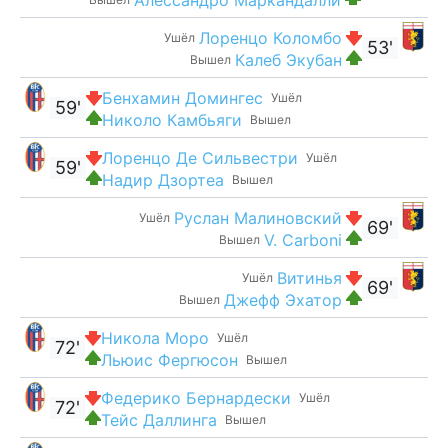
Лоренцо Коломбо
Ушёл
53'
Калеб Экубан
Вышел
Бенхамин Домингес
Ушёл
59'
Николо Камбьяги
Вышел
Лоренцо Де Сильвестри
Ушёл
59'
Надир Дзортеа
Вышел
Руслан Малиновский
Ушёл
69'
V. Carboni
Вышел
Витинья
Ушёл
69'
Джефф Эхатор
Вышел
Никола Моро
Ушёл
72'
Льюис Фергюсон
Вышел
Федерико Бернардески
Ушёл
72'
Тейс Даллинга
Вышел