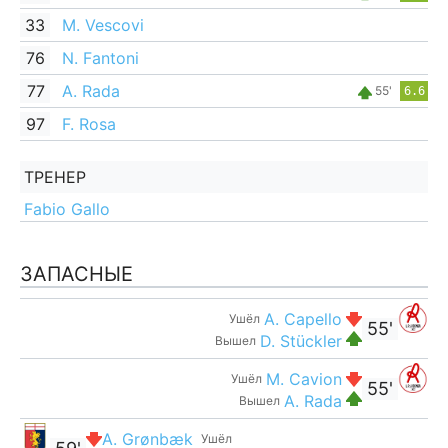
33
M. Vescovi
76
N. Fantoni
77
A. Rada
55'
6.6
97
F. Rosa
ТРЕНЕР
Fabio Gallo
ЗАПАСНЫЕ
A. Capello
Ушёл
55'
D. Stückler
Вышел
M. Cavion
Ушёл
55'
A. Rada
Вышел
A. Grønbæk
Ушёл