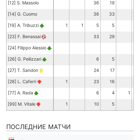
[12] S. Massolo
36
19
[14] G. Cuomo
36
33
[19] A. Tribuzzi
1
1
5
5
[23] F. Benassai
33
29
[24] Filippo Alessio
[26] G. Pellizzari
6
5
[27] T. Sandon
24
17
[28] L. Caferri
1
23
16
[77] A. Rada
6
4
1
[99] M. Vitale
1
10
5
ПОСЛЕДНИЕ МАТЧИ