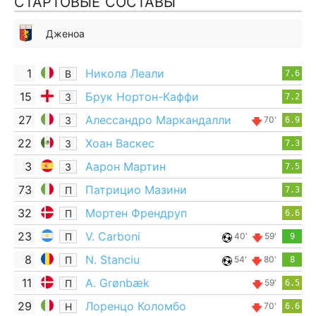
СТАРТОВЫЕ СОСТАВЫ
Дженоа
1
Никола Леали
В
7.6
15
Брук Нортон-Каффи
З
7.2
27
Алессандро Маркандалли
З
70'
6.9
22
Хоан Васкес
З
7.3
3
Аарон Мартин
З
7.5
73
Патрицио Мазини
П
7.3
32
Мортен Френдруп
П
6.6
23
V. Carboni
П
40'
59'
9
8
N. Stanciu
П
54'
80'
8
11
A. Grønbæk
П
59'
6.5
29
Лоренцо Коломбо
Н
70'
6.6