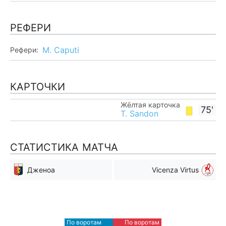
РЕФЕРИ
M. Caputi
Рефери:
КАРТОЧКИ
Жёлтая карточка
75'
T. Sandon
СТАТИСТИКА МАТЧА
Дженоа
Vicenza Virtus
Мимо ворот
Мимо ворот
6
3
По воротам
По воротам
Blocked
Blocked