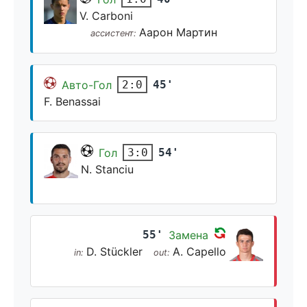
V. Carboni
Аарон Мартин
ассистент:
Авто-Гол
45'
2:0
F. Benassai
Гол
54'
3:0
N. Stanciu
55'
Замена
D. Stückler
A. Capello
in:
out: