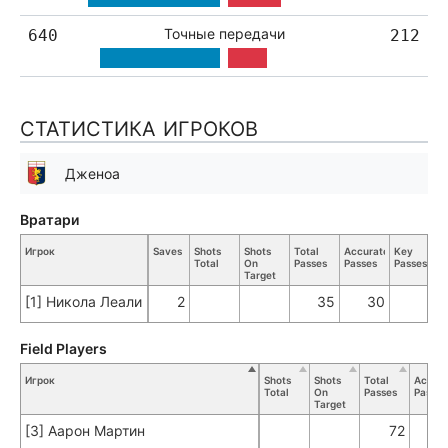
Точные передачи
640
212
СТАТИСТИКА ИГРОКОВ
Дженоа
Вратари
Игрок
Saves
Shots
Shots
Total
Accurate
Key
Total
On
Passes
Passes
Passes
Target
[1] Никола Леали
2
35
30
Field Players
Игрок
Shots
Shots
Total
Accura
Total
On
Passes
Passes
Target
[3] Аарон Мартин
72
6