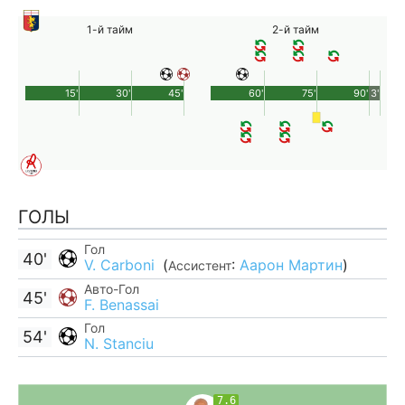
1-й тайм
2-й тайм
15'
30'
45'
60'
75'
90'
3'
ГОЛЫ
Гол
40'
V. Carboni
(
:
Аарон Мартин
)
Ассистент
Авто-Гол
45'
F. Benassai
Гол
54'
N. Stanciu
7.6