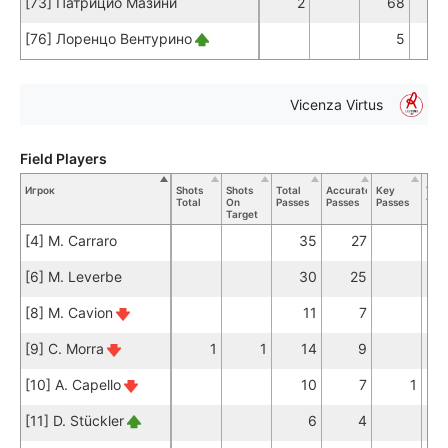
[73] Патрицио Мазини
2
68
6
[76] Лоренцо Вентурино
5
Vicenza Virtus
Field Players
Игрок
Shots
Shots
Total
Accurate
Key
Tack
Total
On
Passes
Passes
Passes
Tota
Target
[4] M. Carraro
35
27
[6] M. Leverbe
30
25
[8] M. Cavion
11
7
[9] C. Morra
1
1
14
9
[10] A. Capello
10
7
1
[11] D. Stückler
6
4