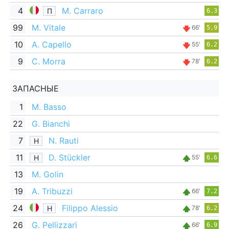
4
M. Carraro
П
6.3
99
M. Vitale
66'
5.9
10
A. Capello
55'
6.2
9
C. Morra
78'
6.2
ЗАПАСНЫЕ
1
M. Basso
22
G. Bianchi
7
N. Rauti
Н
11
D. Stückler
Н
55'
6.6
13
M. Golin
19
A. Tribuzzi
66'
7.2
24
Filippo Alessio
Н
78'
6.2
26
G. Pellizzari
66'
6.9