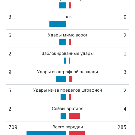
Голы
3
0
Удары мимо ворот
6
2
Заблокированные удары
2
1
Удары из штрафной площади
9
3
Удары из-за пределов штрафной
5
2
Сейвы вратаря
2
4
Всего передач
709
285