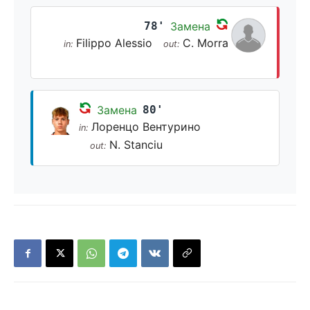
78'
Замена
Filippo Alessio
C. Morra
in:
out:
Замена
80'
Лоренцо Вентурино
in:
N. Stanciu
out: