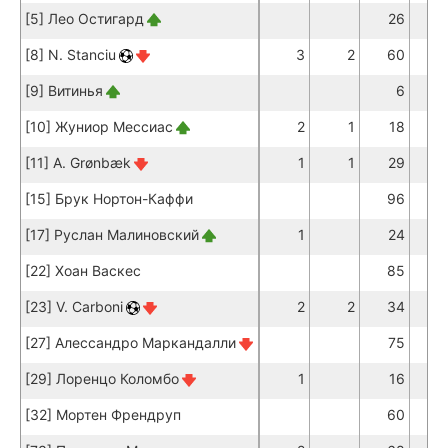
[5] Лео Остигард
26
2
[8] N. Stanciu
3
2
60
5
[9] Витинья
6
[10] Жуниор Мессиас
2
1
18
1
[11] A. Grønbæk
1
1
29
2
[15] Брук Нортон-Каффи
96
9
[17] Руслан Малиновский
1
24
2
[22] Хоан Васкес
85
7
[23] V. Carboni
2
2
34
3
[27] Алессандро Маркандалли
75
7
[29] Лоренцо Коломбо
1
16
1
[32] Мортен Френдруп
60
5