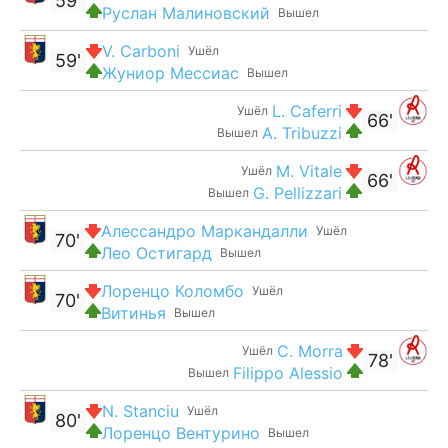
59'
Руслан Малиновский
Вышел
V. Carboni
Ушёл
59'
Жуниор Мессиас
Вышел
L. Caferri
Ушёл
66'
A. Tribuzzi
Вышел
M. Vitale
Ушёл
66'
G. Pellizzari
Вышел
Алессандро Маркандалли
Ушёл
70'
Лео Остигард
Вышел
Лоренцо Коломбо
Ушёл
70'
Витинья
Вышел
C. Morra
Ушёл
78'
Filippo Alessio
Вышел
N. Stanciu
Ушёл
80'
Лоренцо Вентурино
Вышел