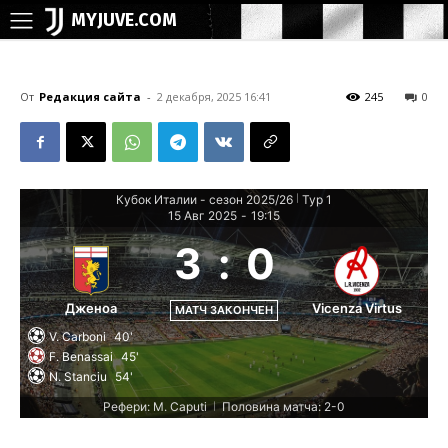
MYJUVE.COM
От
Редакция сайта
-
2 декабря, 2025 16:41
245
0
Кубок Италии - сезон 2025/26
Тур 1
|
15 Авг 2025
-
19:15
3
:
0
Дженоа
Vicenza Virtus
МАТЧ ЗАКОНЧЕН
V. Carboni
40'
F. Benassai
45'
N. Stanciu
54'
Рефери: M. Caputi
Половина матча: 2-0
|