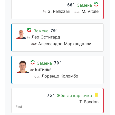
66'
Замена
G. Pellizzari
M. Vitale
in:
out:
Замена
70'
Лео Остигард
in:
Алессандро Маркандалли
out:
Замена
70'
Витинья
in:
Лоренцо Коломбо
out:
75'
Жёлтая карточка
T. Sandon
Foul