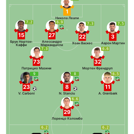
1
Никола Леали
7.2
6.9
7.3
7.5
15
27
22
3
Брук Нортон-
Алессандро
Хоан Васкес
Аарон Мартин
Каффи
Маркандалли
7.3
6.6
73
32
Патрицио Мазини
Мортен Френдруп
9
8
6.5
23
8
11
V. Carboni
N. Stanciu
A. Grønbæk
6.6
29
Лоренцо Коломбо
6.2
6.2