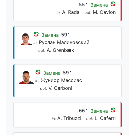
55'
Замена
A. Rada
M. Cavion
in:
out:
Замена
59'
Руслан Малиновский
in:
A. Grønbæk
out:
Замена
59'
Жуниор Мессиас
in:
V. Carboni
out:
66'
Замена
A. Tribuzzi
L. Caferri
in:
out: