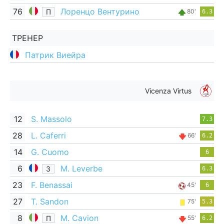
76
Лоренцо Вентурино
П
80'
6.3
ТРЕНЕР
Патрик Виейра
Vicenza Virtus
12
S. Massolo
7.3
28
L. Caferri
66'
6.2
14
G. Cuomo
6
6
M. Leverbe
З
6.3
23
F. Benassai
45'
6
27
T. Sandon
75'
5.3
8
M. Cavion
П
55'
6.2