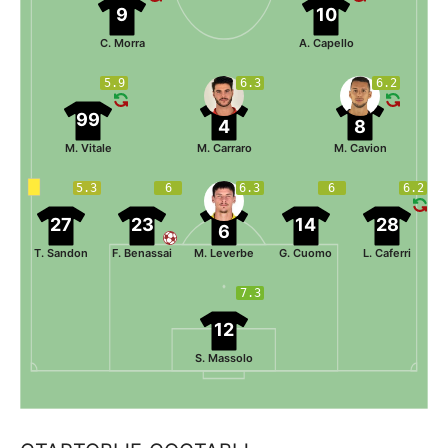
9
10
C. Morra
A. Capello
5.9
6.3
6.2
99
4
8
M. Vitale
M. Carraro
M. Cavion
5.3
6
6.3
6
6.2
27
23
14
28
6
T. Sandon
F. Benassai
M. Leverbe
G. Cuomo
L. Caferri
7.3
12
S. Massolo