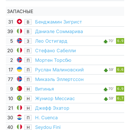
ЗАПАСНЫЕ
31
Бенджамин Зигрист
В
39
Даниэле Соммарива
В
5
Лео Остигард
З
70'
6.9
20
Стефано Сабелли
П
2
Мортен Торсбю
П
17
Руслан Малиновский
П
59'
6.6
77
Микаэль Эллертссон
П
9
Витинья
Н
70'
6.9
10
Жуниор Мессиас
Н
59'
6.7
21
Джефф Эхатор
Н
30
H. Cuenca
П
40
Seydou Fini
Н