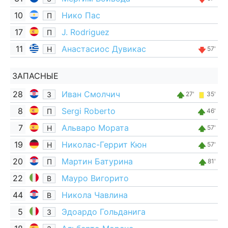
10
Нико Пас
П
17
J. Rodriguez
П
11
Анастасиос Дувикас
Н
57'
ЗАПАСНЫЕ
28
Иван Смолчич
З
27'
35'
8
Sergi Roberto
П
46'
7
Альваро Мората
Н
57'
19
Николас-Геррит Кюн
Н
57'
20
Мартин Батурина
П
81'
22
Мауро Вигорито
В
44
Никола Чавлина
В
5
Эдоардо Гольданига
З