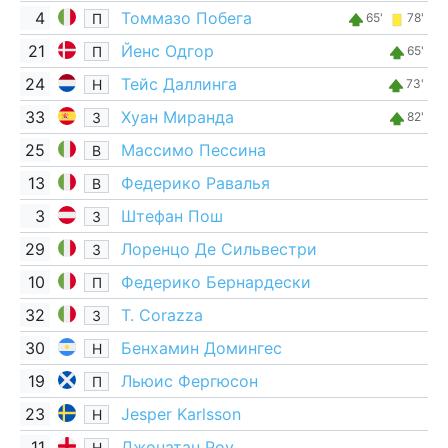
4
Томмазо Побега
П
65'
78'
21
Йенс Одгор
П
65'
24
Тейс Даллинга
Н
73'
33
Хуан Миранда
З
82'
25
Массимо Пессина
В
13
Федерико Равалья
В
3
Штефан Пош
З
29
Лоренцо Де Сильвестри
З
10
Федерико Бернардески
П
32
T. Corazza
З
30
Бенхамин Домингес
Н
19
Льюис Фергюсон
П
23
Jesper Karlsson
Н
11
Джонатан Роу
Н