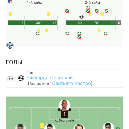
1-й тайм
2-й тайм
15'
30'
45'
60'
75'
90'
5'
ГОЛЫ
Гол
Риккардо Орсолини
59'
(
:
Сантьяго Кастро
)
Ассистент
1
Ł. Skorupski