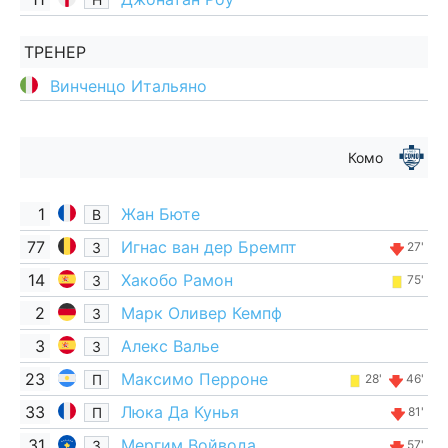
ТРЕНЕР
Винченцо Итальяно
Комо
1
Жан Бюте
В
77
Игнас ван дер Бремпт
З
27'
14
Хакобо Рамон
З
75'
2
Марк Оливер Кемпф
З
3
Алекс Валье
З
23
Максимо Перроне
П
28'
46'
33
Люка Да Кунья
П
81'
31
Мергим Войвода
З
57'