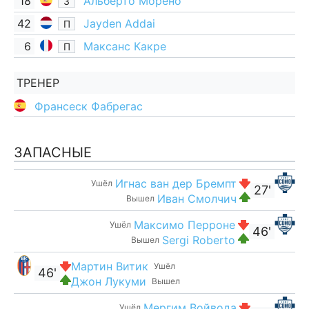
18
Альберто Морено
З
42
Jayden Addai
П
6
Максанс Какре
П
ТРЕНЕР
Франсеск Фабрегас
ЗАПАСНЫЕ
Игнас ван дер Бремпт
Ушёл
27'
Иван Смолчич
Вышел
Максимо Перроне
Ушёл
46'
Sergi Roberto
Вышел
Мартин Витик
Ушёл
46'
Джон Лукуми
Вышел
Мергим Войвода
Ушёл