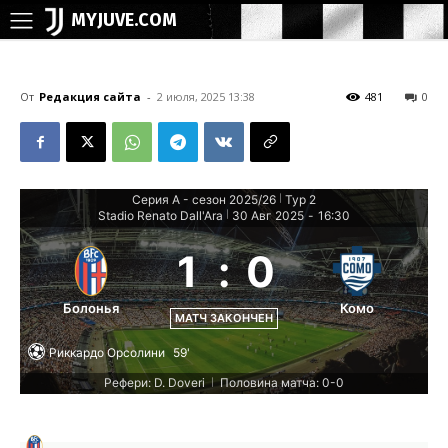
MYJUVE.COM
От
Редакция сайта
-
2 июля, 2025 13:38
481
0
Серия А - сезон 2025/26
Тур 2
|
Stadio Renato Dall'Ara
30 Авг 2025
-
16:30
|
1
:
0
Болонья
Комо
МАТЧ ЗАКОНЧЕН
Риккардо Орсолини
59'
Рефери: D. Doveri
Половина матча: 0-0
|