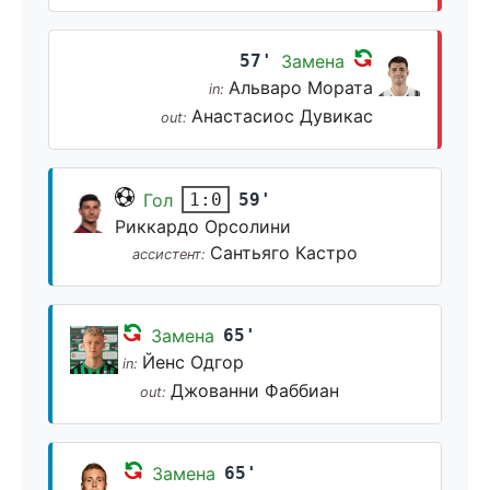
57'
Замена
Альваро Мората
in:
Анастасиос Дувикас
out:
Гол
59'
1:0
Риккардо Орсолини
Сантьяго Кастро
ассистент:
Замена
65'
Йенс Одгор
in:
Джованни Фаббиан
out:
Замена
65'