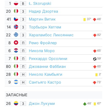
1
Ł. Skorupski
В
20
Надир Дзортеа
З
41
Мартин Витик
З
37'
46'
14
Торбьорн Хеггем
З
22
Хараламбос Ликояннис
З
82'
8
Ремо Фройлер
П
6
Никола Моро
П
65'
7
Риккардо Орсолини
П
59'
80
Джованни Фаббиан
П
65'
28
Николо Камбьяги
Н
2'
9
Сантьяго Кастро
Н
73'
ЗАПАСНЫЕ
26
Джон Лукуми
З
46'
67'