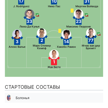
17
10
31
J. Rodriguez
Нико Пас
Мергим Войвода
33
23
Люка Да Кунья
Максимо Перроне
2
77
3
14
Марк Оливер
Игнас ван дер
Алекс Валье
Хакобо Рамон
Кемпф
Бремпт
1
Жан Бюте
СТАРТОВЫЕ СОСТАВЫ
Болонья