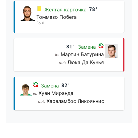
Жёлтая карточка
78'
Томмазо Побега
Foul
81'
Замена
Мартин Батурина
in:
Люка Да Кунья
out:
Замена
82'
Хуан Миранда
in:
Хараламбос Ликояннис
out: