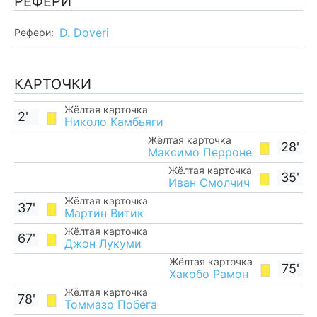
РЕФЕРИ
D. Doveri
Рефери:
КАРТОЧКИ
Жёлтая карточка
2'
Николо Камбьяги
Жёлтая карточка
28'
Максимо Перроне
Жёлтая карточка
35'
Иван Смолчич
Жёлтая карточка
37'
Мартин Витик
Жёлтая карточка
67'
Джон Лукуми
Жёлтая карточка
75'
Хакобо Рамон
Жёлтая карточка
78'
Томмазо Побега