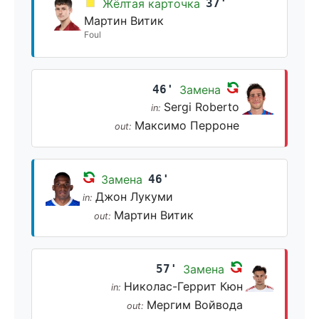
Жёлтая карточка
37'
Мартин Витик
Foul
46'
Замена
Sergi Roberto
in:
Максимо Перроне
out:
Замена
46'
Джон Лукуми
in:
Мартин Витик
out:
57'
Замена
Николас-Геррит Кюн
in:
Мергим Войвода
out: