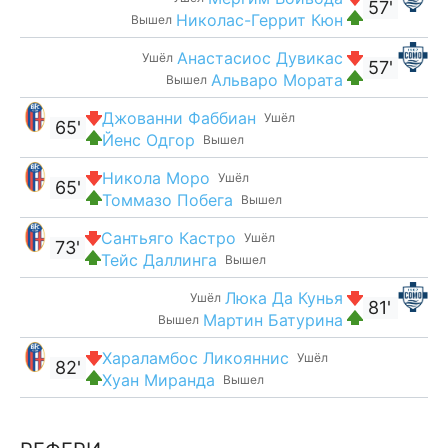
57'
Николас-Геррит Кюн
Вышел
Анастасиос Дувикас
Ушёл
57'
Альваро Мората
Вышел
Джованни Фаббиан
Ушёл
65'
Йенс Одгор
Вышел
Никола Моро
Ушёл
65'
Томмазо Побега
Вышел
Сантьяго Кастро
Ушёл
73'
Тейс Даллинга
Вышел
Люка Да Кунья
Ушёл
81'
Мартин Батурина
Вышел
Хараламбос Ликояннис
Ушёл
82'
Хуан Миранда
Вышел