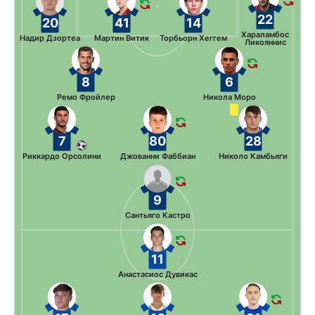
22
20
41
14
Хараламбос
Надир Дзортеа
Мартин Витик
Торбьорн Хеггем
Ликояннис
8
6
Ремо Фройлер
Никола Моро
7
80
28
Риккардо Орсолини
Джованни Фаббиан
Николо Камбьяги
9
Сантьяго Кастро
11
Анастасиос Дувикас