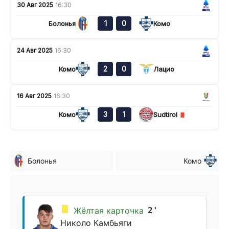
30 Авг 2025
16:30
1
0
Болонья
Комо
24 Авг 2025
16:30
2
0
Комо
Лацио
16 Авг 2025
16:30
3
1
Комо
Sudtirol
Болонья
Комо
Жёлтая карточка
2'
Николо Камбьяги