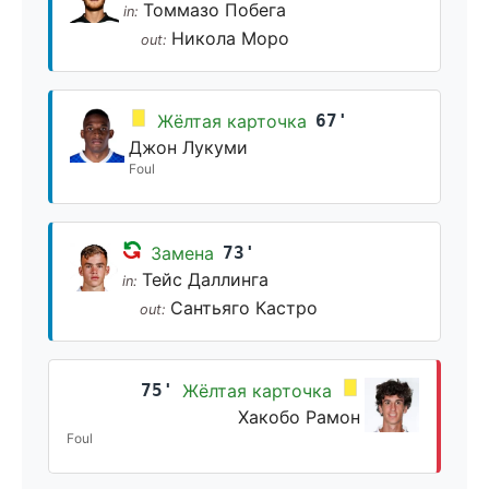
Томмазо Побега
in:
Никола Моро
out:
Жёлтая карточка
67'
Джон Лукуми
Foul
Замена
73'
Тейс Даллинга
in:
Сантьяго Кастро
out:
75'
Жёлтая карточка
Хакобо Рамон
Foul