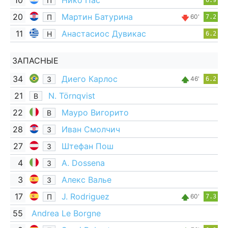
10
Нико Пас
П
6.9
20
Мартин Батурина
П
60'
7.2
11
Анастасиос Дувикас
Н
6.2
ЗАПАСНЫЕ
34
Диего Карлос
З
46'
6.2
21
N. Törnqvist
В
22
Мауро Вигорито
В
28
Иван Смолчич
З
27
Штефан Пош
З
4
A. Dossena
З
3
Алекс Валье
З
17
J. Rodriguez
П
60'
7.3
55
Andrea Le Borgne