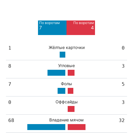
Мимо ворот
Мимо ворот
7
3
По воротам
По воротам
Blocked
7
4
3
Жёлтые карточки
1
0
Угловые
8
3
Фолы
7
5
Оффсайды
0
3
Владение мячом
68
32