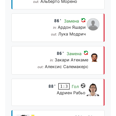
Альберто Морено
out:
86'
Замена
Ардон Яшари
in:
Лука Модрич
out:
86'
Замена
Закари Атекаме
in:
Алексис Салемакерс
out:
88'
Гол
1:3
Адриен Рабьо