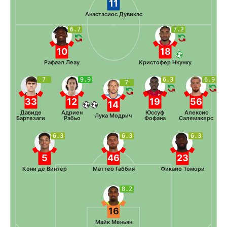
11
Анастасиос Дувикас
6.7
7.2
10
18
Рафаэл Леау
Кристофер Нкунку
7
9.9
6.3
6.9
7
33
12
19
56
14
Давиде
Адриен
Юссуф
Алексис
Лука Модрич
Бартезаги
Рабьо
Фофана
Салемакерс
6.3
6.3
6.3
5
46
23
Кони де Винтер
Маттео Габбия
Фикайо Томори
8.2
16
Майк Меньян