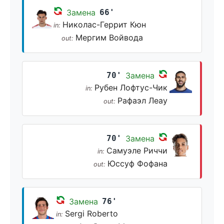
Замена
66'
Николас-Геррит Кюн
in:
Мергим Войвода
out:
70'
Замена
Рубен Лофтус-Чик
in:
Рафаэл Леау
out:
70'
Замена
Самуэле Риччи
in:
Юссуф Фофана
out:
Замена
76'
Sergi Roberto
in: