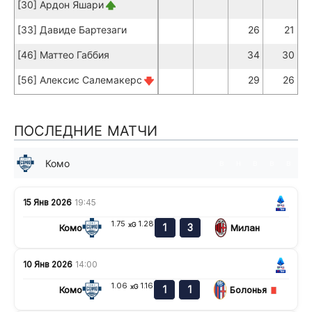
[30] Ардон Яшари
[33] Давиде Бартезаги
26
21
[46] Маттео Габбия
34
30
[56] Алексис Салемакерс
29
26
ПОСЛЕДНИЕ МАТЧИ
Комо
в
н
в
в
в
15 Янв 2026
19:45
1.75
1.28
xG
1
3
Комо
Милан
10 Янв 2026
14:00
1.06
1.16
xG
1
1
Комо
Болонья