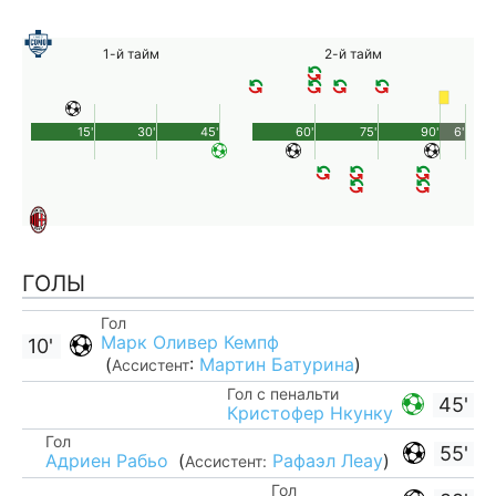
1-й тайм
2-й тайм
15'
30'
45'
60'
75'
90'
6'
ГОЛЫ
Гол
Марк Оливер Кемпф
10'
(
:
Мартин Батурина
)
Ассистент
Гол с пенальти
45'
Кристофер Нкунку
Гол
55'
Адриен Рабьо
(
Рафаэл Леау
)
Ассистент:
Гол