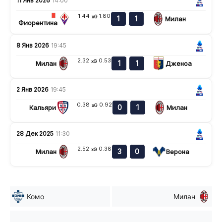
11 Янв 2026
14:00
1.44
1.80
xG
1
1
Милан
Фиорентина
8 Янв 2026
19:45
2.32
0.53
xG
1
1
Милан
Дженоа
2 Янв 2026
19:45
0.38
0.92
xG
0
1
Кальяри
Милан
28 Дек 2025
11:30
2.52
0.38
xG
3
0
Милан
Верона
Комо
Милан