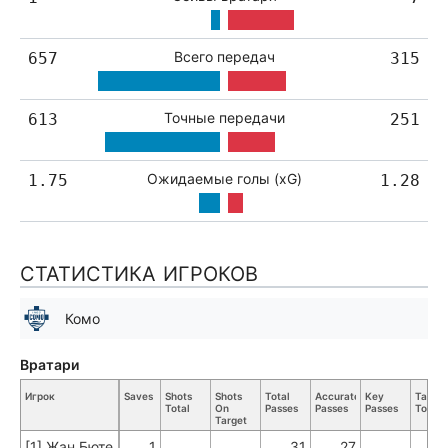
Всего передач
657
315
Точные передачи
613
251
Ожидаемые голы (xG)
1.75
1.28
СТАТИСТИКА ИГРОКОВ
Комо
Вратари
Игрок
Saves
Shots
Shots
Total
Accurate
Key
Tackle
Total
On
Passes
Passes
Passes
Total
Target
[1] Жан Бюте
1
31
27