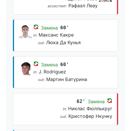
Рафаэл Леау
ассистент:
Замена
60'
Максанс Какре
in:
Люка Да Кунья
out:
Замена
60'
J. Rodriguez
in:
Мартин Батурина
out:
62'
Замена
Никлас Фюллькруг
in:
Кристофер Нкунку
out: