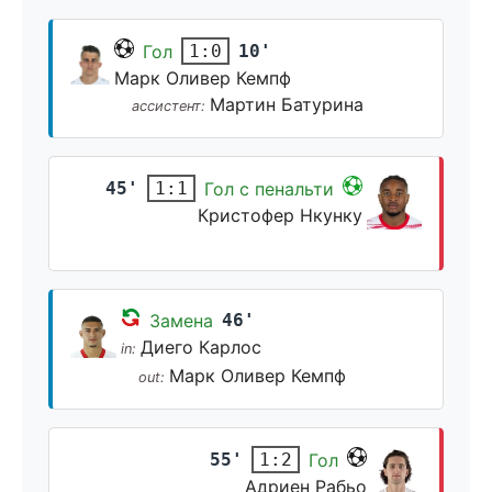
Гол
10'
1:0
Марк Оливер Кемпф
Мартин Батурина
ассистент:
45'
Гол с пенальти
1:1
Кристофер Нкунку
Замена
46'
Диего Карлос
in:
Марк Оливер Кемпф
out:
55'
Гол
1:2
Адриен Рабьо