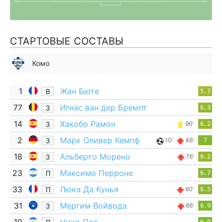
СТАРТОВЫЕ СОСТАВЫ
Комо
1
Жан Бюте
В
5.7
77
Игнас ван дер Бремпт
З
6.3
14
Хакобо Рамон
З
90'
6.2
2
Марк Оливер Кемпф
З
10'
46'
7
18
Альберто Морено
З
76'
6.2
23
Максимо Перроне
П
6.7
33
Люка Да Кунья
П
60'
6.5
31
Мергим Войвода
З
66'
6.9