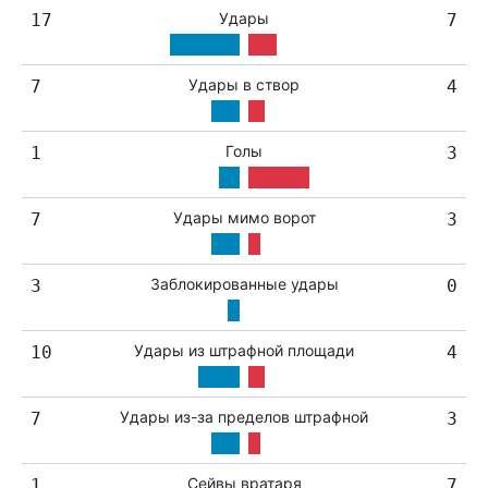
Удары
17
7
Удары в створ
7
4
Голы
1
3
Удары мимо ворот
7
3
Заблокированные удары
3
0
Удары из штрафной площади
10
4
Удары из-за пределов штрафной
7
3
Сейвы вратаря
1
7