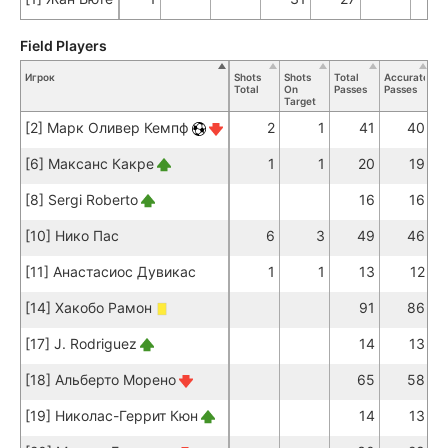
Field Players
Игрок
Shots
Shots
Total
Accurate
Ke
Total
On
Passes
Passes
Pa
Target
[2] Марк Оливер Кемпф
2
1
41
40
[6] Максанс Какре
1
1
20
19
[8] Sergi Roberto
16
16
[10] Нико Пас
6
3
49
46
[11] Анастасиос Дувикас
1
1
13
12
[14] Хакобо Рамон
91
86
[17] J. Rodriguez
14
13
[18] Альберто Морено
65
58
[19] Николас-Геррит Кюн
14
13