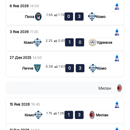
6 Янв 2026
14:00
1.56
1.73
xG
0
3
Пиза
Комо
3 Янв 2026
11:30
2.25
0.61
xG
1
0
Комо
Удинезе
27 Дек 2025
14:00
0.58
1.63
xG
0
3
Лечче
Комо
Милан
н
п
п
в
п
15 Янв 2026
19:45
1.75
1.28
xG
1
3
Комо
Милан