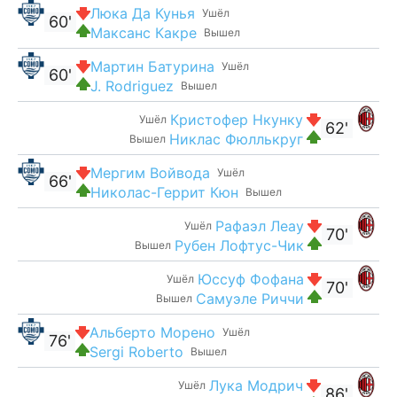
Люка Да Кунья
Ушёл
60'
Максанс Какре
Вышел
Мартин Батурина
Ушёл
60'
J. Rodriguez
Вышел
Кристофер Нкунку
Ушёл
62'
Никлас Фюллькруг
Вышел
Мергим Войвода
Ушёл
66'
Николас-Геррит Кюн
Вышел
Рафаэл Леау
Ушёл
70'
Рубен Лофтус-Чик
Вышел
Юссуф Фофана
Ушёл
70'
Самуэле Риччи
Вышел
Альберто Морено
Ушёл
76'
Sergi Roberto
Вышел
Лука Модрич
Ушёл
86'