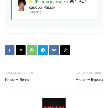
Жёлтая карточка
90' +1'
Хакобо Рамон
Roughing
Предыдущая статья
Следующая статья
Интер — Лечче
Милан — Верона