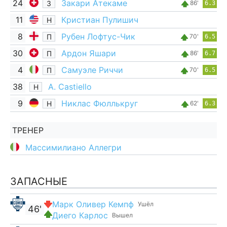
24
Закари Атекаме
З
86'
6.3
11
Кристиан Пулишич
Н
8
Рубен Лофтус-Чик
П
70'
6.5
30
Ардон Яшари
П
86'
6.7
4
Самуэле Риччи
П
70'
6.5
38
A. Castiello
Н
9
Никлас Фюллькруг
Н
62'
6.3
ТРЕНЕР
Массимилиано Аллегри
ЗАПАСНЫЕ
Марк Оливер Кемпф
Ушёл
46'
Диего Карлос
Вышел