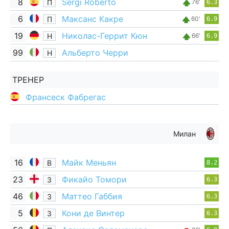
8
Sergi Roberto
П
76'
6.3
6
Максанс Какре
П
60'
6.9
19
Николас-Геррит Кюн
Н
66'
6.9
99
Альберто Черри
Н
ТРЕНЕР
Франсеск Фабрегас
Милан
16
Майк Меньян
В
8.2
23
Фикайо Томори
З
6.3
46
Маттео Габбия
З
6.3
5
Кони де Винтер
З
6.3