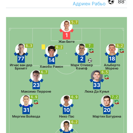
88'
Адриен Рабьо
5.7
1
Жан Бюте
6.3
7
6.2
6.2
77
2
18
14
Игнас ван дер
Марк Оливер
Альберто
Хакобо Рамон
Бремпт
Кемпф
Морено
6.7
6.5
23
33
Максимо Перроне
Люка Да Кунья
6.9
6.9
7.2
31
10
20
Мергим Войвода
Нико Пас
Мартин Батурина
6.2