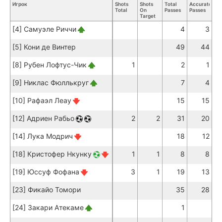
Игрок
Shots
Shots
Total
Accurate
Ke
Total
On
Passes
Passes
Pa
Target
[4] Самуэле Риччи
4
3
[5] Кони де Винтер
49
44
[8] Рубен Лофтус-Чик
1
2
1
[9] Никлас Фюллькруг
7
4
[10] Рафаэл Леау
15
15
[12] Адриен Рабьо
2
2
31
20
[14] Лука Модрич
18
12
[18] Кристофер Нкунку
1
1
8
8
[19] Юссуф Фофана
3
1
19
13
[23] Фикайо Томори
35
28
[24] Закари Атекаме
1