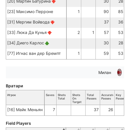
[20] Мартин Батурина
30
28
[23] Максимо Перроне
1
90
85
[31] Мергим Войвода
37
36
[33] Люка Да Кунья
2
1
57
53
[34] Диего Карлос
30
28
[77] Игнас ван дер Бремпт
1
59
53
Милан
Вратари
Игрок
Saves
Shots
Shots
Total
Accurate
Key
Total
On
Passes
Passes
Passes
Target
[16] Майк Меньян
7
37
26
Field Players