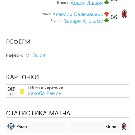
Ардон Яшари
Вышел
Алексис Салемакерс
Ушёл
86'
Закари Атекаме
Вышел
РЕФЕРИ
M. Guida
Рефери:
КАРТОЧКИ
Жёлтая карточка
90'
Хакобо Рамон
+1
СТАТИСТИКА МАТЧА
Комо
Милан