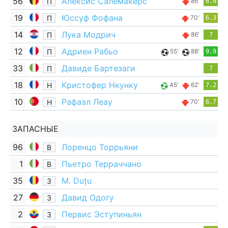
56
Алексис Салемакерс
П
86'
6.9
19
Юссуф Фофана
П
70'
6.3
14
Лука Модрич
П
86'
7
12
Адриен Рабьо
П
55'
88'
9.9
33
Давиде Бартезаги
П
7
18
Кристофер Нкунку
Н
45'
62'
7.2
10
Рафаэл Леау
Н
70'
6.7
ЗАПАСНЫЕ
96
Лоренцо Торрьяни
В
1
Пьетро Терраччано
В
35
M. Duțu
З
27
Давид Одогу
З
2
Первис Эступиньян
З