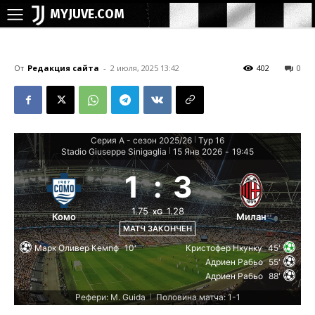
MYJUVE.COM
От
Редакция сайта
-
2 июля, 2025 13:42
402
0
Серия А - сезон 2025/26
Тур 16
|
Stadio Giuseppe Sinigaglia
15 Янв 2026
-
19:45
|
1
:
3
1.75
1.28
xG
Комо
Милан
МАТЧ ЗАКОНЧЕН
Марк Оливер Кемпф
10'
Кристофер Нкунку
45'
Адриен Рабьо
55'
Адриен Рабьо
88'
Рефери: M. Guida
Половина матча: 1-1
|