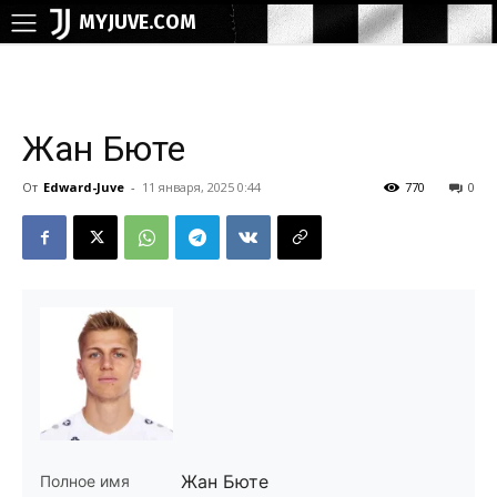
MYJUVE.COM
Жан Бюте
От
Edward-Juve
-
11 января, 2025 0:44
770
0
Жан Бюте
Полное имя