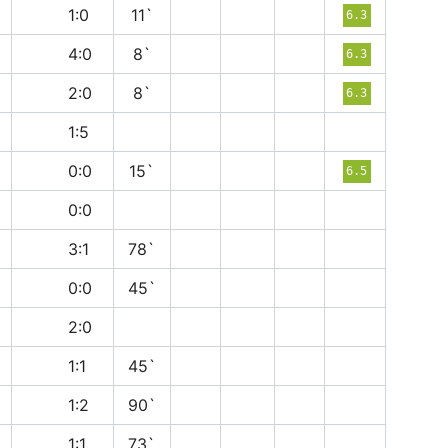
п
1:0
11`
6.3
п
4:0
8`
6.3
в
2:0
8`
6.3
в
1:5
н
0:0
15`
6.5
н
0:0
в
3:1
78`
н
0:0
45`
в
2:0
н
1:1
45`
в
1:2
90`
н
1:1
73`