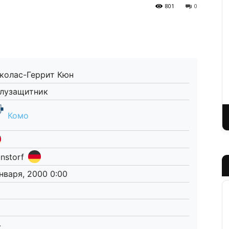
801
0
колас-Геррит Кюн
лузащитник
Комо
nstorf
января, 2000 0:00
4