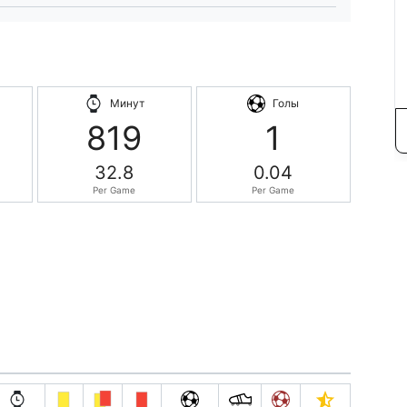
Минут
Голы
819
1
32.8
0.04
Per Game
Per Game