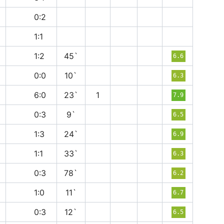
в
0:2
н
1:1
п
1:2
45`
6.6
н
0:0
10`
6.3
в
6:0
23`
1
7.9
в
0:3
9`
6.5
п
1:3
24`
6.9
н
1:1
33`
6.3
в
0:3
78`
6.2
в
1:0
11`
6.7
в
0:3
12`
6.5