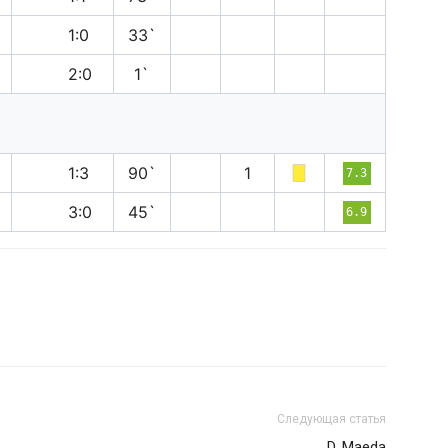
п
1:0
33`
в
2:0
1`
в
1:3
90`
1
7.3
в
3:0
45`
6.9
Следующая статья
D. Maeda