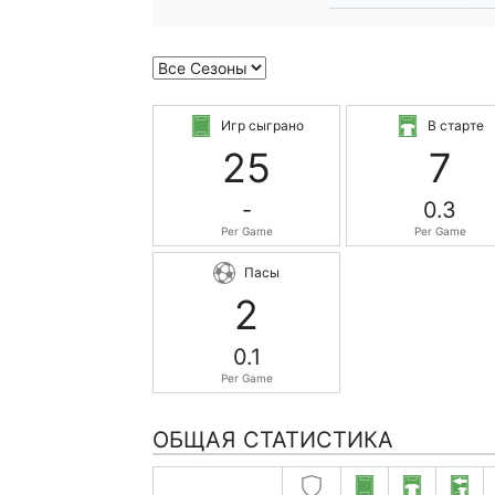
Игр сыграно
В старте
25
7
-
0.3
Per Game
Per Game
Пасы
2
0.1
Per Game
ОБЩАЯ СТАТИСТИКА