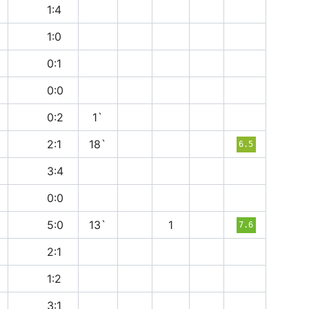
в
1:4
в
1:0
в
0:1
н
0:0
в
0:2
1`
п
2:1
18`
6.5
п
3:4
н
0:0
в
5:0
13`
1
7.6
в
2:1
в
1:2
в
3:1