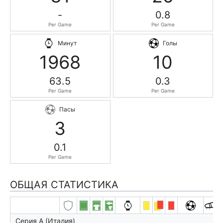
-
0.8
Per Game
Per Game
Минут
Голы
1968
10
63.5
0.3
Per Game
Per Game
Пасы
3
0.1
Per Game
ОБЩАЯ СТАТИСТИКА
Серия А (Италия)