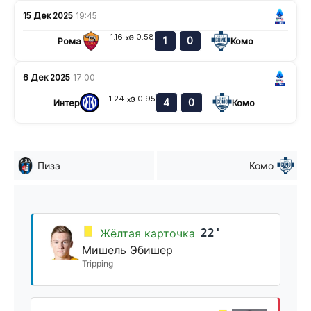
15 Дек 2025
19:45
1.16
0.58
xG
1
0
Рома
Комо
6 Дек 2025
17:00
1.24
0.95
xG
4
0
Интер
Комо
Пиза
Комо
Жёлтая карточка
22'
Мишель Эбишер
Tripping