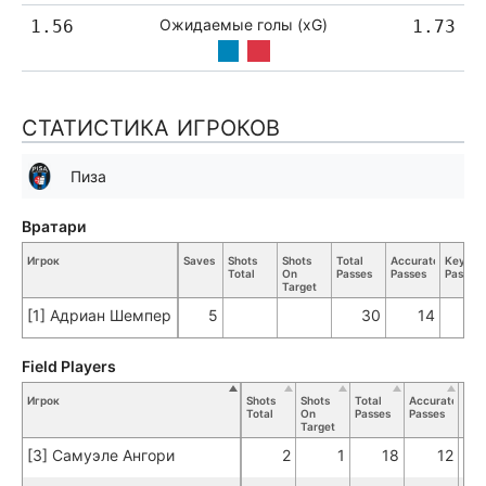
Ожидаемые голы (xG)
1.56
1.73
СТАТИСТИКА ИГРОКОВ
Пиза
Вратари
Игрок
Saves
Shots
Shots
Total
Accurate
Key
Total
On
Passes
Passes
Passes
Target
[1] Адриан Шемпер
5
30
14
Field Players
Игрок
Shots
Shots
Total
Accurate
Key
Total
On
Passes
Passes
Pas
Target
[3] Самуэле Ангори
2
1
18
12