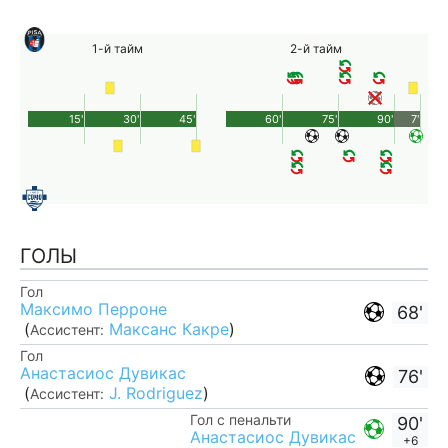
1-й тайм
2-й тайм
15'
30'
45'
60'
75'
90'
7'
ГОЛЫ
Гол
Максимо Перроне
68'
(
Максанс Какре
)
Ассистент:
Гол
Анастасиос Дувикас
76'
(
J. Rodriguez
)
Ассистент:
Гол с пенальти
90'
Анастасиос Дувикас
+6