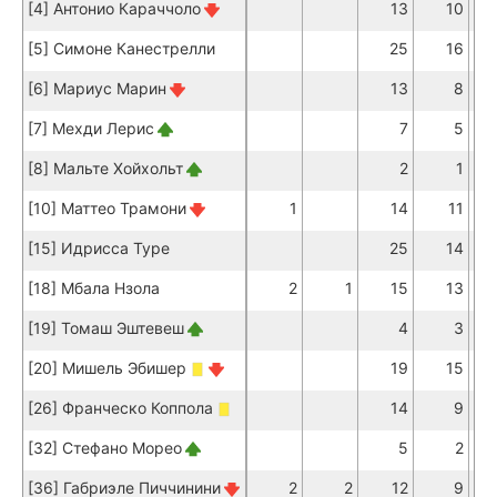
[4] Антонио Караччоло
13
10
[5] Симоне Канестрелли
25
16
[6] Мариус Марин
13
8
[7] Мехди Лерис
7
5
[8] Мальте Хойхольт
2
1
[10] Маттео Трамони
1
14
11
[15] Идрисса Туре
25
14
[18] Мбала Нзола
2
1
15
13
[19] Томаш Эштевеш
4
3
[20] Мишель Эбишер
19
15
[26] Франческо Коппола
14
9
[32] Стефано Морео
5
2
[36] Габриэле Пиччинини
2
2
12
9