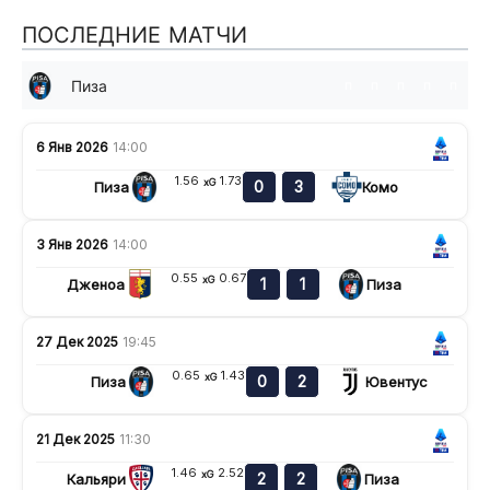
ПОСЛЕДНИЕ МАТЧИ
Пиза
п
п
п
п
п
6 Янв 2026
14:00
1.56
1.73
xG
0
3
Пиза
Комо
3 Янв 2026
14:00
0.55
0.67
xG
1
1
Дженоа
Пиза
27 Дек 2025
19:45
0.65
1.43
xG
0
2
Пиза
Ювентус
21 Дек 2025
11:30
1.46
2.52
xG
2
2
Кальяри
Пиза