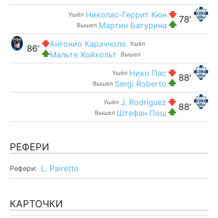
Николас-Геррит Кюн
Ушёл
78'
Мартин Батурина
Вышел
Антонио Караччоло
Ушёл
86'
Мальте Хойхольт
Вышел
Нико Пас
Ушёл
88'
Sergi Roberto
Вышел
J. Rodriguez
Ушёл
88'
Штефан Пош
Вышел
РЕФЕРИ
L. Pairetto
Рефери:
КАРТОЧКИ