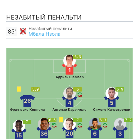
НЕЗАБИТЫЙ ПЕНАЛЬТИ
Незабитый пенальти
85'
Мбала Нзола
6.3
1
Адриан Шемпер
5.9
6
6.9
26
4
5
Франческо Коппола
Антонио Караччоло
Симоне Канестрелли
6.6
7
6.3
7.2
7
36
20
6
3
15