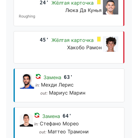
24'
Жёлтая карточка
Люка Да Кунья
Roughing
45'
Жёлтая карточка
Хакобо Рамон
Замена
63'
Мехди Лерис
in:
Мариус Марин
out:
Замена
64'
Стефано Морео
in:
Маттео Трамони
out: