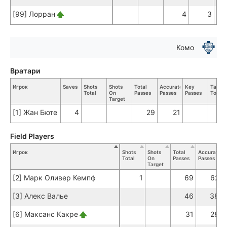
[99] Лорран
4
3
Комо
Вратари
Игрок
Saves
Shots
Shots
Total
Accurate
Key
Tackle
Total
On
Passes
Passes
Passes
Total
Target
[1] Жан Бюте
4
29
21
Field Players
Игрок
Shots
Shots
Total
Accurate
K
Total
On
Passes
Passes
P
Target
[2] Марк Оливер Кемпф
1
69
62
[3] Алекс Валье
46
38
[6] Максанс Какре
31
28