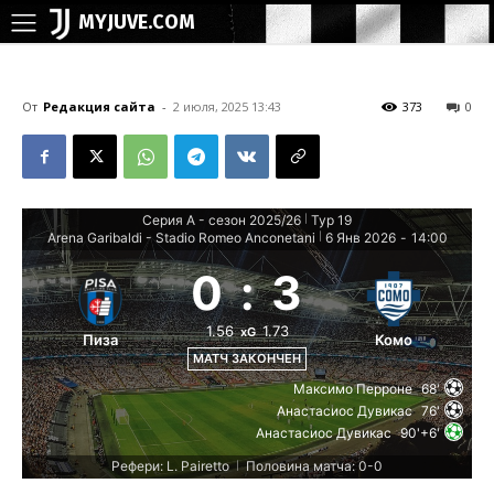
MYJUVE.COM
От
Редакция сайта
-
2 июля, 2025 13:43
373
0
Серия А - сезон 2025/26
Тур 19
|
Arena Garibaldi - Stadio Romeo Anconetani
6 Янв 2026
-
14:00
|
0
:
3
1.56
1.73
xG
Пиза
Комо
МАТЧ ЗАКОНЧЕН
Максимо Перроне
68'
Анастасиос Дувикас
76'
Анастасиос Дувикас
90'+6'
Рефери: L. Pairetto
Половина матча: 0-0
|