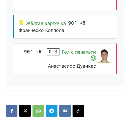
Жёлтая карточка
90' +5'
Франческо Коппола
90' +6'
Гол с пенальти
0:3
Анастасиос Дувикас