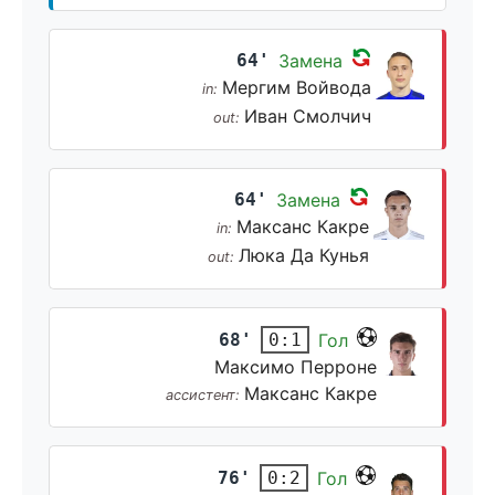
64'
Замена
Мергим Войвода
in:
Иван Смолчич
out:
64'
Замена
Максанс Какре
in:
Люка Да Кунья
out:
68'
Гол
0:1
Максимо Перроне
Максанс Какре
ассистент:
76'
Гол
0:2