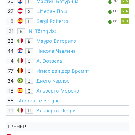
20
Мартин Батурина
П
78'
6.5
27
Штефан Пош
З
88'
6.6
8
Sergi Roberto
П
88'
6.3
21
N. Törnqvist
В
22
Мауро Вигорито
В
44
Никола Чавлина
В
4
A. Dossena
З
77
Игнас ван дер Бремпт
З
34
Диего Карлос
З
18
Альберто Морено
З
55
Andrea Le Borgne
99
Альберто Черри
Н
ТРЕНЕР