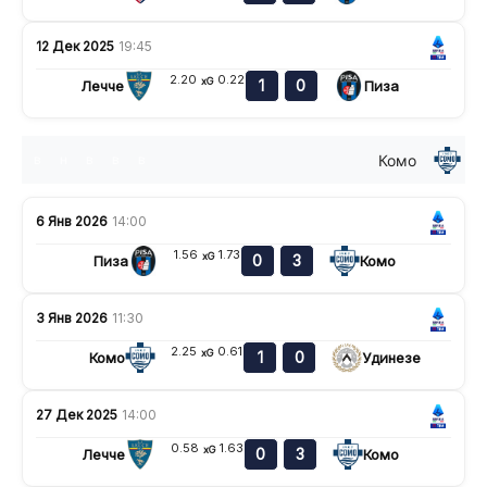
12 Дек 2025
19:45
2.20
0.22
xG
1
0
Лечче
Пиза
Комо
в
н
в
в
в
6 Янв 2026
14:00
1.56
1.73
xG
0
3
Пиза
Комо
3 Янв 2026
11:30
2.25
0.61
xG
1
0
Комо
Удинезе
27 Дек 2025
14:00
0.58
1.63
xG
0
3
Лечче
Комо