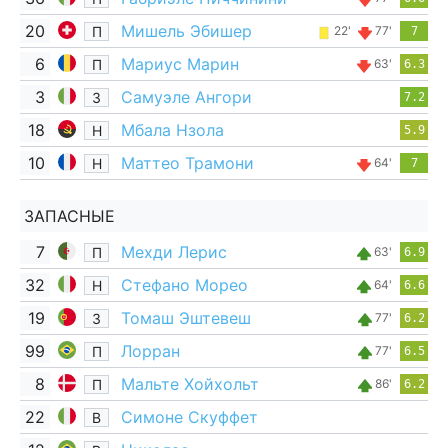
20
Мишель Эбишер
П
22'
77'
7
6
Мариус Марин
П
63'
6.3
3
Самуэле Ангори
З
7.2
18
Мбала Нзола
Н
5.9
10
Маттео Трамони
Н
64'
7
ЗАПАСНЫЕ
7
Мехди Лерис
П
63'
6.9
32
Стефано Морео
Н
64'
6.6
19
Томаш Эштевеш
З
77'
6.2
99
Лорран
П
77'
6.5
8
Мальте Хойхольт
П
86'
6.2
22
Симоне Скуффет
В