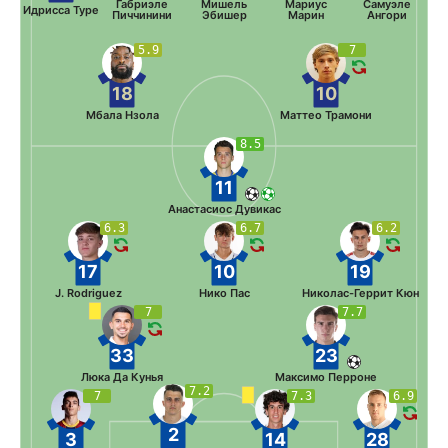
Габриэле
Мишель
Мариус
Самуэле
Идрисса Туре
Пиччинини
Эбишер
Марин
Ангори
5.9
7
18
10
Мбала Нзола
Маттео Трамони
8.5
11
Анастасиос Дувикас
6.3
6.7
6.2
17
10
19
J. Rodriguez
Нико Пас
Николас-Геррит Кюн
7
7.7
33
23
Люка Да Кунья
Максимо Перроне
7.2
7
7.3
6.9
2
3
14
28