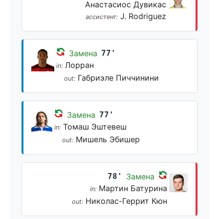
Анастасиос Дувикас
J. Rodriguez
ассистент:
Замена
77'
Лорран
in:
Габриэле Пиччинини
out:
Замена
77'
Томаш Эштевеш
in:
Мишель Эбишер
out:
78'
Замена
Мартин Батурина
in:
Николас-Геррит Кюн
out: