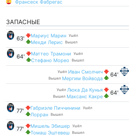
Франсеск Фабрегас
ЗАПАСНЫЕ
Мариус Марин
Ушёл
63'
Мехди Лерис
Вышел
Маттео Трамони
Ушёл
64'
Стефано Морео
Вышел
Иван Смолчич
Ушёл
64'
Мергим Войвода
Вышел
Люка Да Кунья
Ушёл
64'
Максанс Какре
Вышел
Габриэле Пиччинини
Ушёл
77'
Лорран
Вышел
Мишель Эбишер
Ушёл
77'
Томаш Эштевеш
Вышел