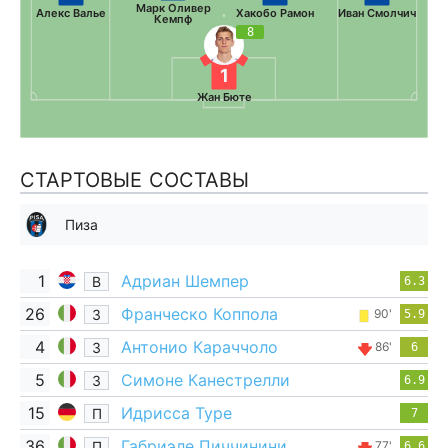
Марк Оливер
Алекс Валье
Хакобо Рамон
Иван Смолчич
Кемпф
8
1
Жан Бюте
СТАРТОВЫЕ СОСТАВЫ
Пиза
1
Адриан Шемпер
В
6.3
26
Франческо Коппола
З
90'
5.9
4
Антонио Караччоло
З
86'
6
5
Симоне Канестрелли
З
6.9
15
Идрисса Туре
П
7
36
Габриэле Пиччинини
П
77'
6.6