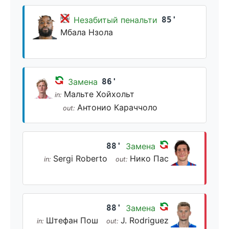
Незабитый пенальти
85'
Мбала Нзола
Замена
86'
Мальте Хойхольт
in:
Антонио Караччоло
out:
88'
Замена
Sergi Roberto
Нико Пас
in:
out:
88'
Замена
Штефан Пош
J. Rodriguez
in:
out: