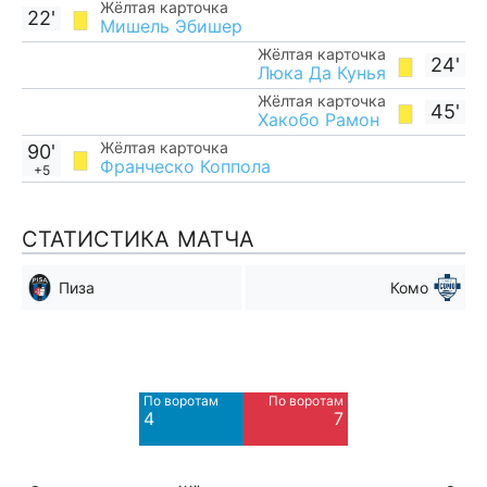
Жёлтая карточка
22'
Мишель Эбишер
Жёлтая карточка
24'
Люка Да Кунья
Жёлтая карточка
45'
Хакобо Рамон
Жёлтая карточка
90'
Франческо Коппола
+5
СТАТИСТИКА МАТЧА
Пиза
Комо
Мимо ворот
Мимо ворот
3
8
По воротам
По воротам
Blocked
Blocked
4
7
3
1