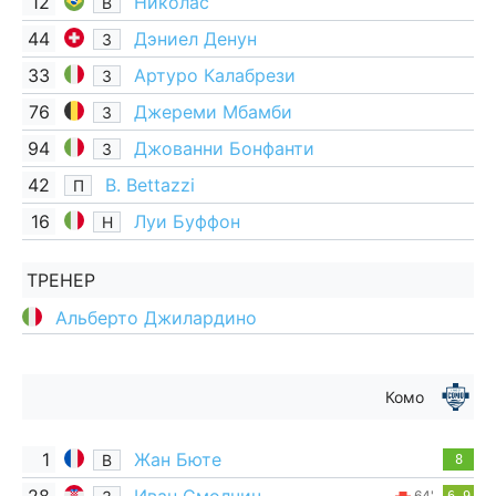
12
Николас
В
44
Дэниел Денун
З
33
Артуро Калабрези
З
76
Джереми Мбамби
З
94
Джованни Бонфанти
З
42
B. Bettazzi
П
16
Луи Буффон
Н
ТРЕНЕР
Альберто Джилардино
Комо
1
Жан Бюте
В
8
64'