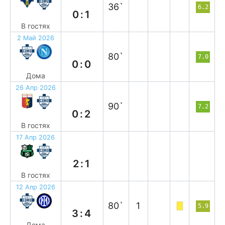
36`
6.2
0:1
В гостях
2 Май 2026
н
80`
7.0
0:0
Дома
26 Апр 2026
в
90`
7.2
0:2
В гостях
17 Апр 2026
п
2:1
В гостях
12 Апр 2026
п
80`
1
5.9
3:4
Дома