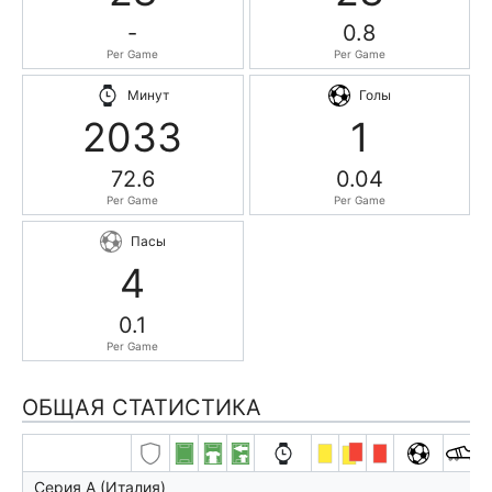
-
0.8
Per Game
Per Game
Минут
Голы
2033
1
72.6
0.04
Per Game
Per Game
Пасы
4
0.1
Per Game
ОБЩАЯ СТАТИСТИКА
Серия А (Италия)