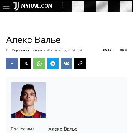
MYJUVE.COM
Алекс Валье
От
Редакция сайта
-
20 сентября, 2024 3:34
863
0
Алекс Валье
Полное имя