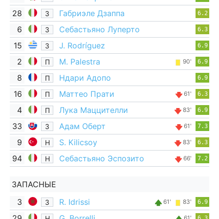
28
Габриэле Дзаппа
З
6.2
6
Себастьяно Луперто
З
6.3
15
J. Rodríguez
З
6.9
2
M. Palestra
П
90'
6.9
8
Ндари Адопо
П
6.9
16
Маттео Прати
П
61'
6.3
4
Лука Маццителли
П
83'
6.9
33
Адам Оберт
З
61'
7.3
9
S. Kilicsoy
Н
83'
6.3
94
Себастьяно Эспозито
Н
66'
7.2
ЗАПАСНЫЕ
3
R. Idrissi
З
61'
83'
6.9
29
G. Borrelli
Н
61'
6.3