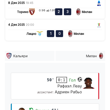
8 Дек 2025
19:45
0.98
1.91
xG
2
3
Торино
Милан
4 Дек 2025
20:00
1
0
Лацио
Милан
Кальяри
Милан
50'
Гол
0:1
Рафаэл Леау
Адриен Рабьо
ассистент: