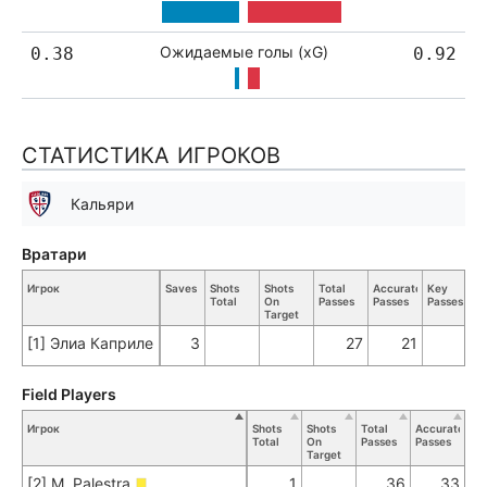
Ожидаемые голы (xG)
0.38
0.92
СТАТИСТИКА ИГРОКОВ
Кальяри
Вратари
Игрок
Saves
Shots
Shots
Total
Accurate
Key
Total
On
Passes
Passes
Passes
T
Target
[1] Элиа Каприле
3
27
21
Field Players
Игрок
Shots
Shots
Total
Accurate
Ke
Total
On
Passes
Passes
Pa
Target
[2] M. Palestra
1
36
33