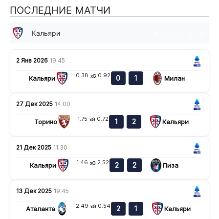
ПОСЛЕДНИЕ МАТЧИ
Кальяри
в
н
п
в
в
2 Янв 2026
19:45
0.38
0.92
xG
0
1
Кальяри
Милан
27 Дек 2025
14:00
1.75
0.72
xG
1
2
Торино
Кальяри
21 Дек 2025
11:30
1.46
2.52
xG
2
2
Кальяри
Пиза
13 Дек 2025
19:45
2.49
0.54
xG
2
1
Аталанта
Кальяри