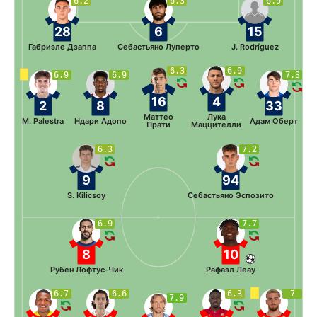
6.2
6.3
6.9
28
6
15
Габриэле Дзаппа
Себастьяно Луперто
J. Rodríguez
6.3
6.9
6.9
6.9
7.3
16
4
2
8
33
Маттео
Лука
M. Palestra
Ндари Адопо
Адам Оберт
Прати
Маццителли
6.3
7.2
9
94
S. Kilicsoy
Себастьяно Эспозито
6.9
7.7
8
10
Рубен Лофтус-Чик
Рафаэл Леау
6.7
6.6
6.3
7
7.9