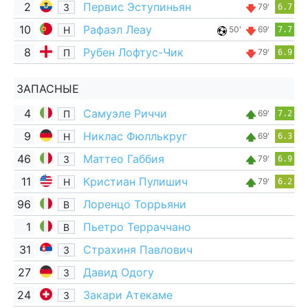
2
Первис Эступиньян
З
79'
6.7
10
Рафаэл Леау
Н
50'
69'
7.7
8
Рубен Лофтус-Чик
П
79'
6.9
ЗАПАСНЫЕ
4
Самуэле Риччи
П
69'
7.2
9
Никлас Фюллькруг
Н
69'
6.3
46
Маттео Габбия
З
79'
6.9
11
Кристиан Пулишич
Н
79'
6.2
96
Лоренцо Торрьяни
В
1
Пьетро Терраччано
В
31
Страхиня Павлович
З
27
Давид Одогу
З
24
Закари Атекаме
З