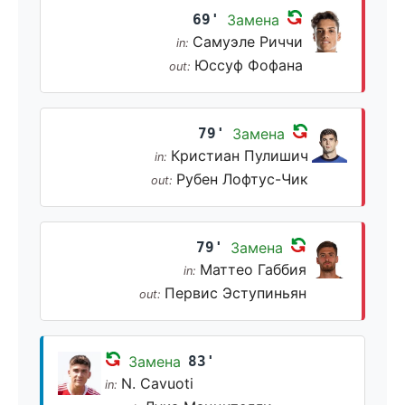
69'
Замена
Самуэле Риччи
in:
Юссуф Фофана
out:
79'
Замена
Кристиан Пулишич
in:
Рубен Лофтус-Чик
out:
79'
Замена
Маттео Габбия
in:
Первис Эступиньян
out:
Замена
83'
N. Cavuoti
in: