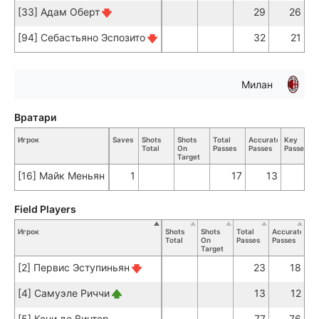
[33] Адам Оберт
29
26
[94] Себастьяно Эспозито
32
21
Милан
Вратари
Игрок
Saves
Shots
Shots
Total
Accurate
Key
Total
On
Passes
Passes
Passes
Target
[16] Майк Меньян
1
17
13
Field Players
Игрок
Shots
Shots
Total
Accurate
Ke
Total
On
Passes
Passes
Pa
Target
[2] Первис Эступиньян
23
18
[4] Самуэле Риччи
13
12
[5] Кони де Винтер
77
76