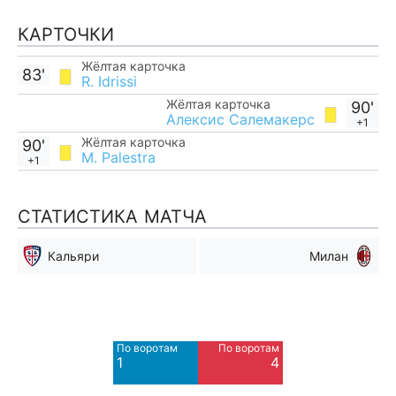
КАРТОЧКИ
Жёлтая карточка
83'
R. Idrissi
Жёлтая карточка
90'
Алексис Салемакерс
+1
Жёлтая карточка
90'
M. Palestra
+1
СТАТИСТИКА МАТЧА
Кальяри
Милан
Мимо ворот
Мимо ворот
4
7
По воротам
По воротам
Blocked
Blocked
1
4
1
3