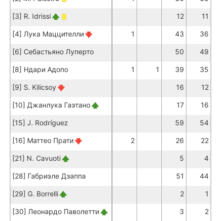
[3] R. Idrissi
12
11
[4] Лука Маццителли
1
43
36
[6] Себастьяно Луперто
50
49
[8] Ндари Адопо
1
1
39
35
[9] S. Kilicsoy
16
12
[10] Джанлука Гаэтано
17
16
[15] J. Rodríguez
59
54
[16] Маттео Прати
2
26
22
[21] N. Cavuoti
5
4
[28] Габриэле Дзаппа
51
44
[29] G. Borrelli
2
1
[30] Леонардо Паволетти
3
2