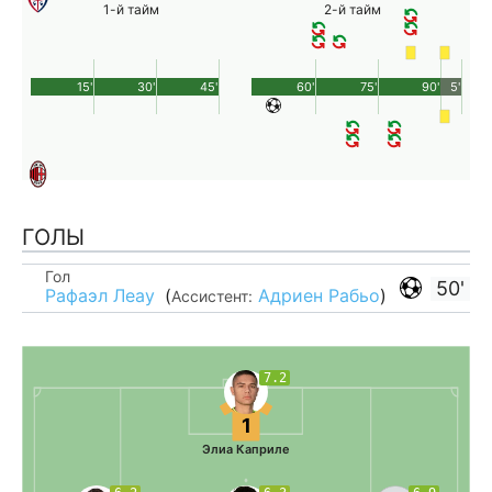
1-й тайм
2-й тайм
15'
30'
45'
60'
75'
90'
5'
ГОЛЫ
Гол
50'
Рафаэл Леау
(
Адриен Рабьо
)
Ассистент:
7.2
1
Элиа Каприле