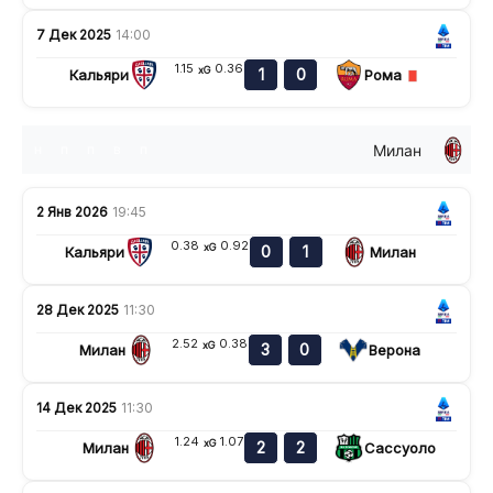
7 Дек 2025
14:00
1.15
0.36
xG
1
0
Кальяри
Рома
Милан
н
п
п
в
п
2 Янв 2026
19:45
0.38
0.92
xG
0
1
Кальяри
Милан
28 Дек 2025
11:30
2.52
0.38
xG
3
0
Милан
Верона
14 Дек 2025
11:30
1.24
1.07
xG
2
2
Милан
Сассуоло