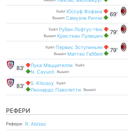
Юссуф Фофана
Ушёл
69'
Самуэле Риччи
Вышел
Рубен Лофтус-Чик
Ушёл
79'
Кристиан Пулишич
Вышел
Первис Эступиньян
Ушёл
79'
Маттео Габбия
Вышел
Лука Маццителли
Ушёл
83'
N. Cavuoti
Вышел
S. Kilicsoy
Ушёл
83'
Леонардо Паволетти
Вышел
РЕФЕРИ
R. Abisso
Рефери: