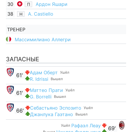
30
Ардон Яшари
П
38
A. Castiello
Н
ТРЕНЕР
Массимилиано Аллегри
ЗАПАСНЫЕ
Адам Оберт
Ушёл
61'
R. Idrissi
Вышел
Маттео Прати
Ушёл
61'
G. Borrelli
Вышел
Себастьяно Эспозито
Ушёл
66'
Джанлука Гаэтано
Вышел
Рафаэл Леау
Ушёл
69'
Никлас Фюллькруг
Вышел