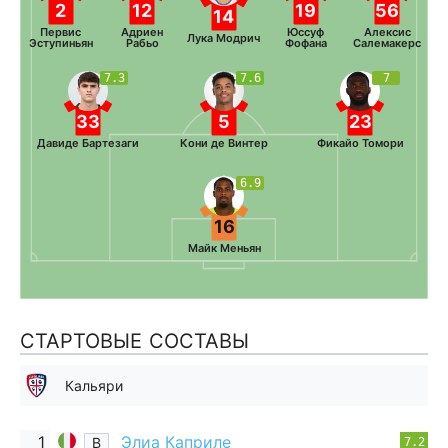
2
12
19
56
14
Первис
Адриен
Юссуф
Алексис
Лука Модрич
Эступиньян
Рабьо
Фофана
Салемакерс
7.3
7.6
7
33
5
23
Давиде Бартезаги
Кони де Винтер
Фикайо Томори
6.9
16
Майк Меньян
СТАРТОВЫЕ СОСТАВЫ
Кальяри
1
Элиа Каприле
В
7.2