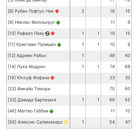
[8] Рубен Лофтус-Чик
2
18
15
[9] Никлас Фюллькруг
11
9
[10] Рафаэл Леау
1
1
19
15
[11] Кристиан Пулишич
1
1
10
8
[12] Адриен Рабьо
1
48
40
[14] Лука Модрич
1
1
74
68
[19] Юссуф Фофана
23
20
[23] Фикайо Томори
70
60
[33] Давиде Бартезаги
1
1
66
55
[46] Маттео Габбия
11
10
[56] Алексис Салемакерс
1
54
47