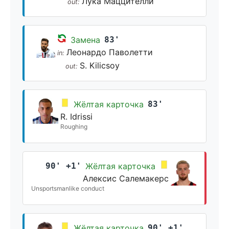
Лука Маццителли
out:
Замена
83'
Леонардо Паволетти
in:
S. Kilicsoy
out:
Жёлтая карточка
83'
R. Idrissi
Roughing
90' +1'
Жёлтая карточка
Алексис Салемакерс
Unsportsmanlike conduct
Жёлтая карточка
90' +1'