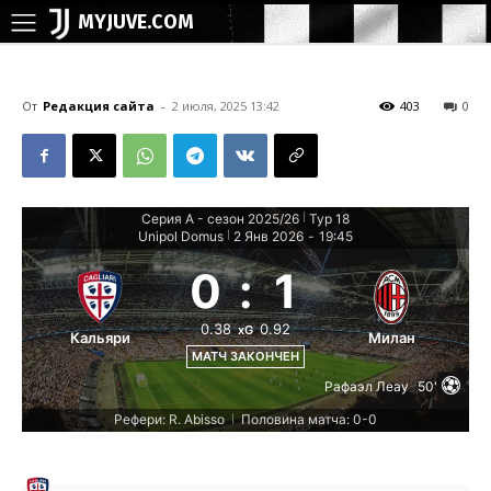
MYJUVE.COM
От
Редакция сайта
-
2 июля, 2025 13:42
403
0
Серия А - сезон 2025/26
Тур 18
|
Unipol Domus
2 Янв 2026
-
19:45
|
0
:
1
0.38
0.92
xG
Кальяри
Милан
МАТЧ ЗАКОНЧЕН
Рафаэл Леау
50'
Рефери: R. Abisso
Половина матча: 0-0
|