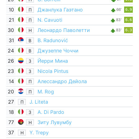
10
Джанлука Гаэтано
П
66'
6.9
21
N. Cavuoti
П
83'
6.6
30
Леонардо Паволетти
Н
83'
6.3
31
B. Radunović
В
24
Джузеппе Чоччи
В
26
Йерри Мина
З
23
Nicola Pintus
З
14
Алессандро Дейола
П
20
M. Rog
П
27
J. Liteta
П
18
A. Di Pardo
З
77
Зиту Лувумбу
Н
37
Y. Trepy
Н