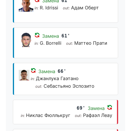
Замена
61'
R. Idrissi
Адам Оберт
in:
out:
Замена
61'
G. Borrelli
Маттео Прати
in:
out:
Замена
66'
Джанлука Гаэтано
in:
Себастьяно Эспозито
out:
69'
Замена
Никлас Фюллькруг
Рафаэл Леау
in:
out: