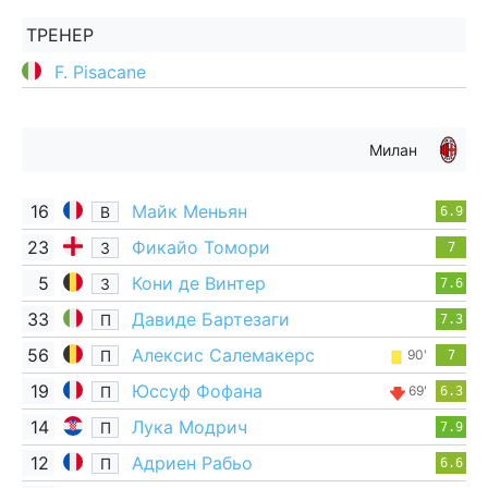
ТРЕНЕР
F. Pisacane
Милан
16
Майк Меньян
В
6.9
23
Фикайо Томори
З
7
5
Кони де Винтер
З
7.6
33
Давиде Бартезаги
П
7.3
56
Алексис Салемакерс
П
90'
7
19
Юссуф Фофана
П
69'
6.3
14
Лука Модрич
П
7.9
12
Адриен Рабьо
П
6.6