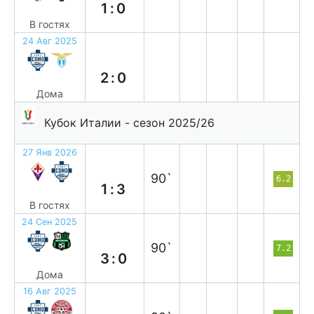
1:0
В гостях
24 Авг 2025
в
2:0
Дома
Кубок Италии - сезон 2025/26
27 Янв 2026
в
90`
6.2
1:3
В гостях
24 Сен 2025
в
90`
7.2
3:0
Дома
16 Авг 2025
в