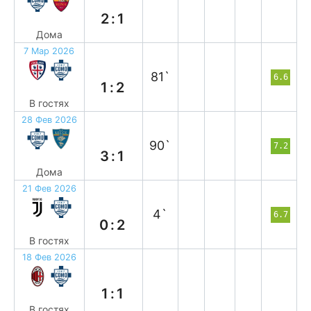
2:1
Дома
7 Мар 2026
в
81`
6.6
1:2
В гостях
28 Фев 2026
в
90`
7.2
3:1
Дома
21 Фев 2026
в
4`
6.7
0:2
В гостях
18 Фев 2026
н
1:1
В гостях