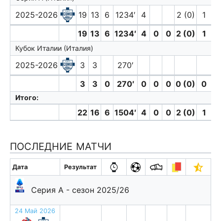
2025-2026
19
13
6
1234′
4
2 (0)
1
19
13
6
1234′
4
0
0
2 (0)
1
0
Кубок Италии (Италия)
2025-2026
3
3
270′
3
3
0
270′
0
0
0
0 (0)
0
0
Итого:
22
16
6
1504′
4
0
0
2 (0)
1
0
ПОСЛЕДНИЕ МАТЧИ
Дата
Результат
Серия А - сезон 2025/26
24 Май 2026
в