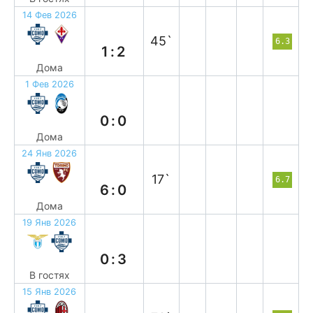
14 Фев 2026
п
45`
6.3
1:2
Дома
1 Фев 2026
н
0:0
Дома
24 Янв 2026
в
17`
6.7
6:0
Дома
19 Янв 2026
в
0:3
В гостях
15 Янв 2026
п