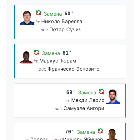
Замена
60'
Николо Барелла
in:
Петар Сучич
out:
Замена
61'
Маркус Тюрам
in:
Франческо Эспозито
out:
69'
Замена
Мехди Лерис
in:
Самуэле Ангори
out:
70'
Замена
Лорран
Мишель Эбишер
in:
out: