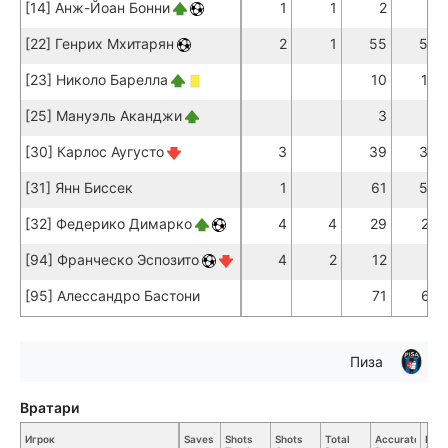
[14] Анж-Йоан Бонни
1
1
2
2
[22] Генрих Мхитарян
2
1
55
50
[23] Николо Барелла
10
10
[25] Мануэль Аканджи
3
2
[30] Карлос Аугусто
3
39
34
[31] Янн Биссек
1
61
59
[32] Федерико Димарко
4
4
29
27
[94] Франческо Эспозито
4
2
12
9
[95] Алессандро Бастони
71
61
Пиза
Вратари
Игрок
Saves
Shots
Shots
Total
Accurate
Key