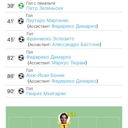
Гол с пенальти
39'
Петр Зелиньски
Гол
Лаутаро Мартинес
41'
(
:
Федерико Димарко
)
Ассистент
Гол
Франческо Эспозито
45'
(
:
Алессандро Бастони
)
Ассистент
Гол
Федерико Димарко
82'
(
:
Маркус Тюрам
)
Ассистент
Гол
Анж-Йоан Бонни
86'
(
:
Федерико Димарко
)
Ассистент
Гол
90'
Генрих Мхитарян
5.7
1