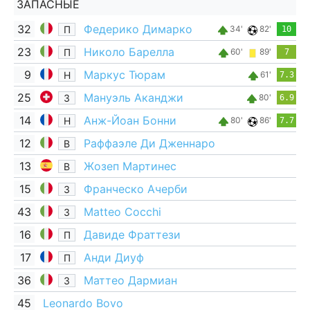
ЗАПАСНЫЕ
32
Федерико Димарко
П
34'
82'
10
23
Николо Барелла
П
60'
89'
7
9
Маркус Тюрам
Н
61'
7.3
25
Мануэль Аканджи
З
80'
6.9
14
Анж-Йоан Бонни
Н
80'
86'
7.7
12
Раффаэле Ди Дженнаро
В
13
Жозеп Мартинес
В
15
Франческо Ачерби
З
43
Matteo Cocchi
З
16
Давиде Фраттези
П
17
Анди Диуф
П
36
Маттео Дармиан
З
45
Leonardo Bovo