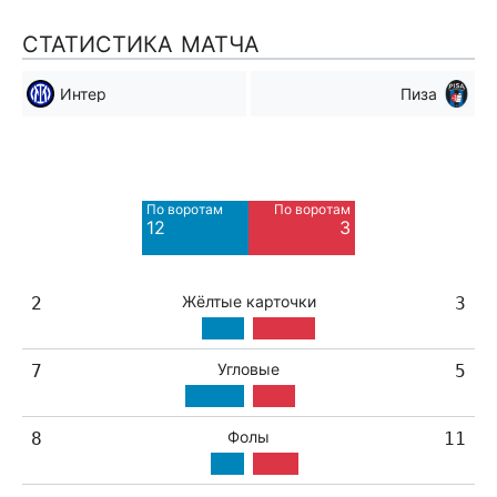
СТАТИСТИКА МАТЧА
Интер
Пиза
Мимо ворот
Мимо ворот
12
5
По воротам
По воротам
Blocked
Blocked
12
3
9
3
Жёлтые карточки
2
3
Угловые
7
5
Фолы
8
11