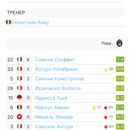
ТРЕНЕР
Кристиан Киву
Пиза
22
Симоне Скуффет
В
7.6
33
Артуро Калабрези
З
56'
5.9
5
Симоне Канестрелли
З
5.9
26
Франческо Коппола
З
5.6
15
Идрисса Туре
П
6.2
6
Мариус Марин
П
15'
46'
6.9
20
Мишель Эбишер
П
70'
6.2
3
Самуэле Ангори
З
69'
6.3