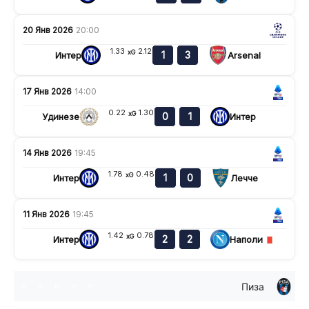
20 Янв 2026
20:00
1.33
2.12
xG
1
3
Интер
Arsenal
17 Янв 2026
14:00
0.22
1.30
xG
0
1
Удинезе
Интер
14 Янв 2026
19:45
1.78
0.48
xG
1
0
Интер
Лечче
11 Янв 2026
19:45
1.42
0.78
xG
2
2
Интер
Наполи
Пиза
п
п
п
п
п