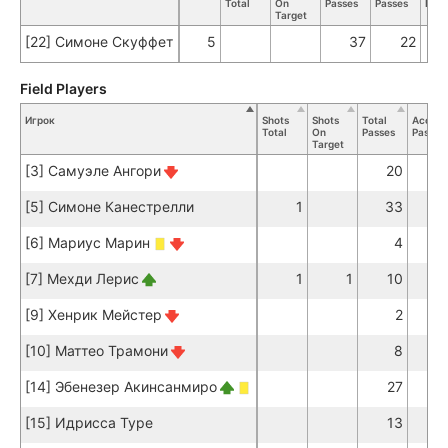
Total
On
Passes
Passes
Pass
Target
[22] Симоне Скуффет
5
37
22
Field Players
Игрок
Shots
Shots
Total
Accura
Total
On
Passes
Passes
Target
[3] Самуэле Ангори
20
1
[5] Симоне Канестрелли
1
33
3
[6] Мариус Марин
4
[7] Мехди Лерис
1
1
10
[9] Хенрик Мейстер
2
[10] Маттео Трамони
8
[14] Эбенезер Акинсанмиро
27
2
[15] Идрисса Туре
13