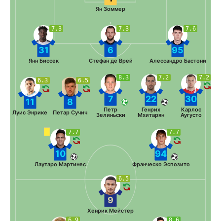
Ян Зоммер
7.3
7.3
7.6
31
6
95
Янн Биссек
Стефан де Врей
Алессандро Бастони
8.3
7.2
7.2
6.3
6.5
7
22
30
11
8
Петр
Генрих
Карлос
Луис Энрике
Петар Сучич
Зелиньски
Мхитарян
Аугусто
7.7
7.7
10
94
Лаутаро Мартинес
Франческо Эспозито
6.5
9
Хенрик Мейстер
6.9
8.6