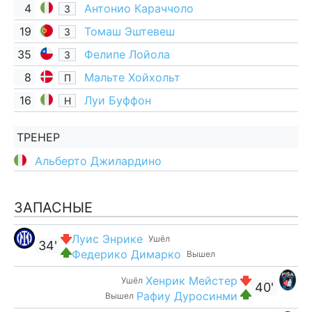
4
Антонио Караччоло
З
19
Томаш Эштевеш
З
35
Фелипе Лойола
З
8
Мальте Хойхольт
П
16
Луи Буффон
Н
ТРЕНЕР
Альберто Джилардино
ЗАПАСНЫЕ
Луис Энрике
Ушёл
34'
Федерико Димарко
Вышел
Хенрик Мейстер
Ушёл
40'
Рафиу Дуросинми
Вышел