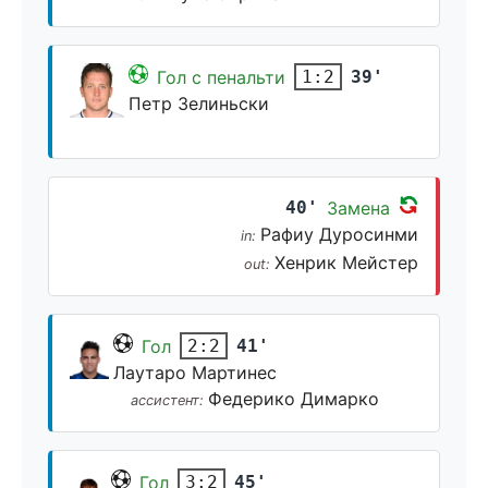
Гол с пенальти
39'
1:2
Петр Зелиньски
40'
Замена
Рафиу Дуросинми
in:
Хенрик Мейстер
out:
Гол
41'
2:2
Лаутаро Мартинес
Федерико Димарко
ассистент:
Гол
45'
3:2