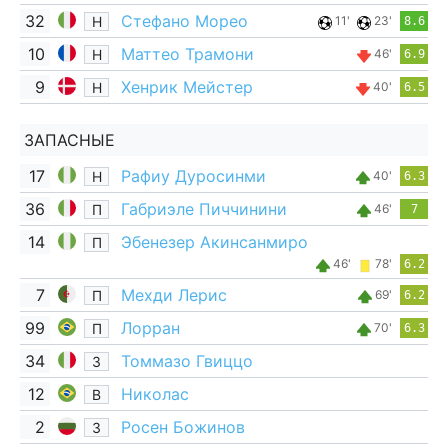
32
Стефано Морео
Н
11'
23'
8.6
10
Маттео Трамони
Н
46'
6.9
9
Хенрик Мейстер
Н
40'
6.5
ЗАПАСНЫЕ
17
Рафиу Дуросинми
Н
40'
6.3
36
Габриэле Пиччинини
П
46'
7
14
Эбенезер Акинсанмиро
П
46'
78'
6.2
7
Мехди Лерис
П
69'
6.2
99
Лорран
П
70'
6.3
34
Томмазо Гвиццо
З
12
Николас
В
2
Росен Божинов
З