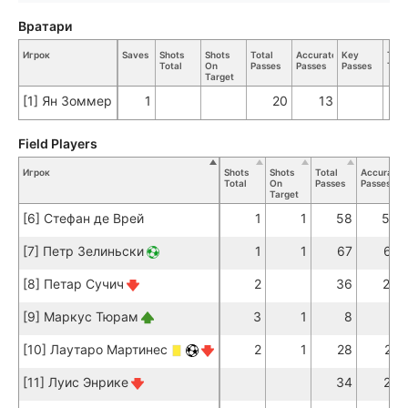
Вратари
Игрок
Saves
Shots
Shots
Total
Accurate
Key
Tack
Total
On
Passes
Passes
Passes
Tota
Target
[1] Ян Зоммер
1
20
13
Field Players
Игрок
Shots
Shots
Total
Accurate
Total
On
Passes
Passes
Target
[6] Стефан де Врей
1
1
58
56
[7] Петр Зелиньски
1
1
67
61
[8] Петар Сучич
2
36
29
[9] Маркус Тюрам
3
1
8
7
[10] Лаутаро Мартинес
2
1
28
21
[11] Луис Энрике
34
27