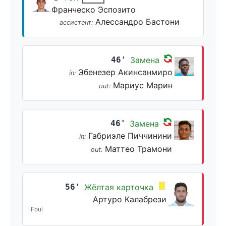
Франческо Эспозито
Алессандро Бастони
ассистент:
46'
Замена
Эбенезер Акинсанмиро
in:
Мариус Марин
out:
46'
Замена
Габриэле Пиччинини
in:
Маттео Трамони
out:
56'
Жёлтая карточка
Артуро Калабрези
Foul