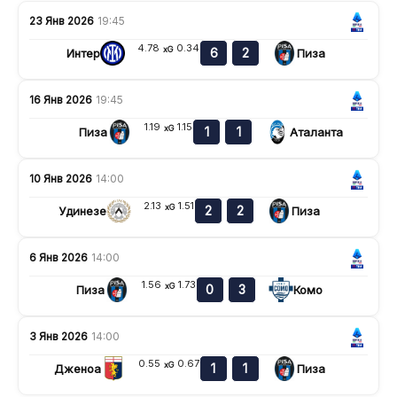
23 Янв 2026
19:45
4.78
0.34
xG
6
2
Интер
Пиза
16 Янв 2026
19:45
1.19
1.15
xG
1
1
Пиза
Аталанта
10 Янв 2026
14:00
2.13
1.51
xG
2
2
Удинезе
Пиза
6 Янв 2026
14:00
1.56
1.73
xG
0
3
Пиза
Комо
3 Янв 2026
14:00
0.55
0.67
xG
1
1
Дженоа
Пиза