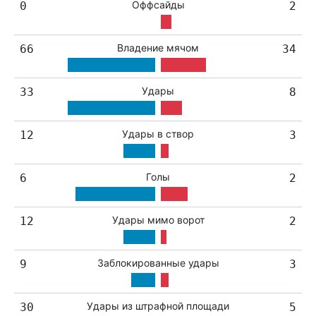
Оффсайды
0
2
Владение мячом
66
34
Удары
33
8
Удары в створ
12
3
Голы
6
2
Удары мимо ворот
12
2
Заблокированные удары
9
3
Удары из штрафной площади
30
5