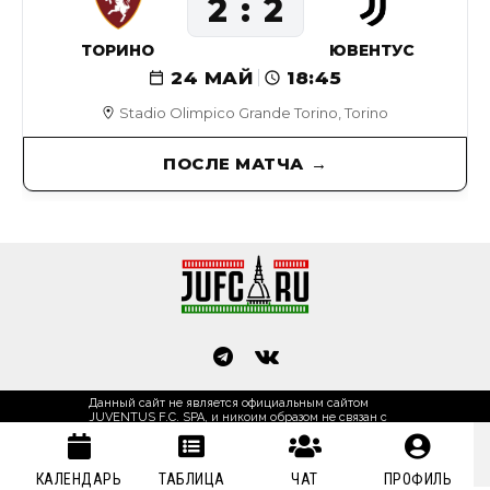
2
2
ТОРИНО
ЮВЕНТУС
24 МАЙ
18:45
Stadio Olimpico Grande Torino, Torino
ПОСЛЕ МАТЧА
Данный сайт не является официальным сайтом
JUVENTUS F.C. SPA, и никоим образом не связан с
JUVENTUS F.C. SPA. Исключительные права на
товарные знаки "JUVENTUS", "JUVE" принадлежат
футбольному клубу Ювентус, Турин, Италия.
Основан в 2002 году.
КАЛЕНДАРЬ
ТАБЛИЦА
ЧАТ
ПРОФИЛЬ