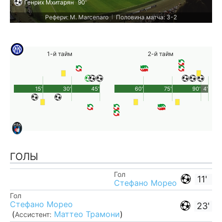
Генрих Мхитарян
90'
Рефери: M. Marcenaro
Половина матча: 3-2
|
1-й тайм
2-й тайм
15'
30'
45'
60'
75'
90'
4'
ГОЛЫ
Гол
11'
Стефано Морео
Гол
Стефано Морео
23'
(
Маттео Трамони
)
Ассистент: