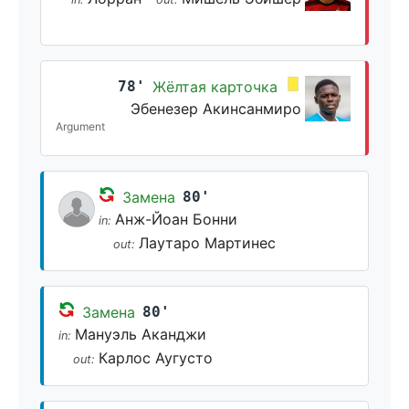
78'
Жёлтая карточка
Эбенезер Акинсанмиро
Argument
Замена
80'
Анж-Йоан Бонни
in:
Лаутаро Мартинес
out:
Замена
80'
Мануэль Аканджи
in:
Карлос Аугусто
out: