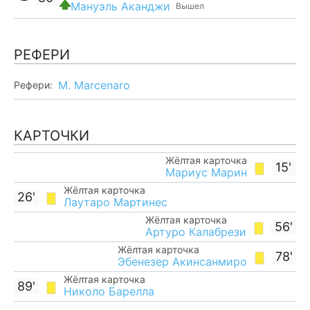
Мануэль Аканджи
Вышел
РЕФЕРИ
M. Marcenaro
Рефери:
КАРТОЧКИ
Жёлтая карточка
15'
Мариус Марин
Жёлтая карточка
26'
Лаутаро Мартинес
Жёлтая карточка
56'
Артуро Калабрези
Жёлтая карточка
78'
Эбенезер Акинсанмиро
Жёлтая карточка
89'
Николо Барелла