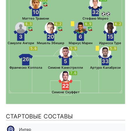
10
32
Маттео Трамони
Стефано Морео
6.3
6.2
6.9
6.2
3
20
6
15
Самуэле Ангори
Мишель Эбишер
Мариус Марин
Идрисса Туре
5.6
5.9
5.9
26
5
33
Франческо Коппола
Симоне Канестрелли
Артуро Калабрези
7.6
22
Симоне Скуффет
СТАРТОВЫЕ СОСТАВЫ
Интер