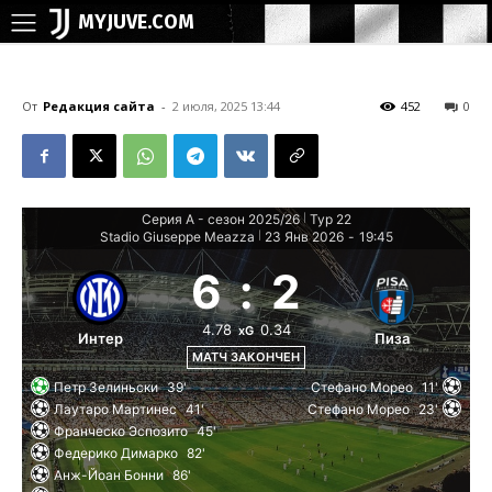
MYJUVE.COM
От
Редакция сайта
-
2 июля, 2025 13:44
452
0
Серия А - сезон 2025/26
Тур 22
|
Stadio Giuseppe Meazza
23 Янв 2026
-
19:45
|
6
:
2
4.78
0.34
xG
Интер
Пиза
МАТЧ ЗАКОНЧЕН
Петр Зелиньски
39'
Стефано Морео
11'
Лаутаро Мартинес
41'
Стефано Морео
23'
Франческо Эспозито
45'
Федерико Димарко
82'
Анж-Йоан Бонни
86'