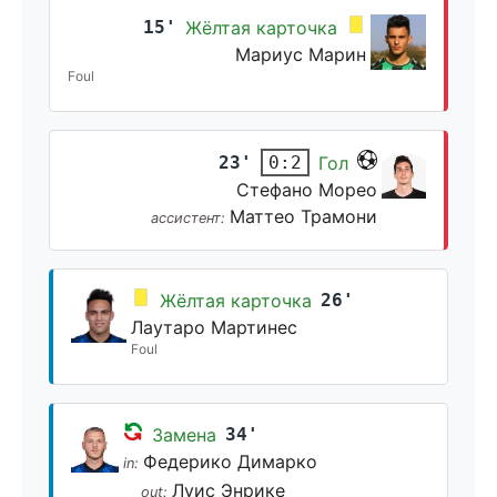
15'
Жёлтая карточка
Мариус Марин
Foul
23'
Гол
0:2
Стефано Морео
Маттео Трамони
ассистент:
Жёлтая карточка
26'
Лаутаро Мартинес
Foul
Замена
34'
Федерико Димарко
in:
Луис Энрике
out: