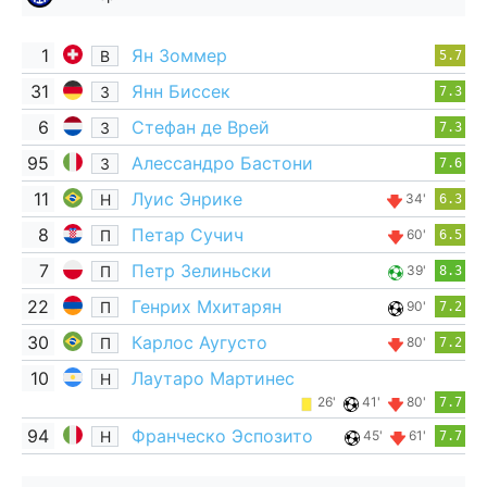
1
Ян Зоммер
В
5.7
31
Янн Биссек
З
7.3
6
Стефан де Врей
З
7.3
95
Алессандро Бастони
З
7.6
11
Луис Энрике
Н
34'
6.3
8
Петар Сучич
П
60'
6.5
7
Петр Зелиньски
П
39'
8.3
22
Генрих Мхитарян
П
90'
7.2
30
Карлос Аугусто
П
80'
7.2
10
Лаутаро Мартинес
Н
26'
41'
80'
7.7
94
Франческо Эспозито
Н
45'
61'
7.7