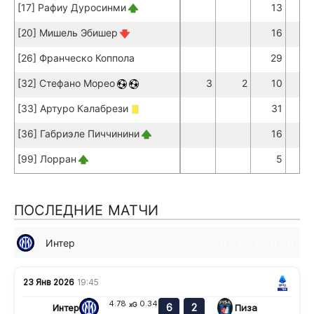
[17] Рафиу Дуросинми
13
1
[20] Мишель Эбишер
16
1
[26] Франческо Коппола
29
2
[32] Стефано Морео
3
2
10
[33] Артуро Калабрези
31
2
[36] Габриэле Пиччинини
16
1
[99] Лорран
5
ПОСЛЕДНИЕ МАТЧИ
Интер
н
в
в
н
н
23 Янв 2026
19:45
4.78
0.34
xG
6
2
Интер
Пиза