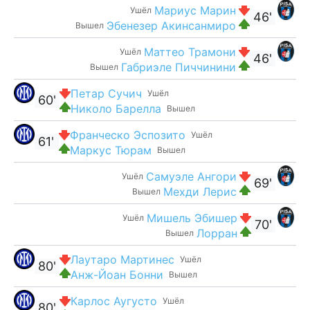
Мариус Марин
Ушёл
46'
Эбенезер Акинсанмиро
Вышел
Маттео Трамони
Ушёл
46'
Габриэле Пиччинини
Вышел
Петар Сучич
Ушёл
60'
Николо Барелла
Вышел
Франческо Эспозито
Ушёл
61'
Маркус Тюрам
Вышел
Самуэле Ангори
Ушёл
69'
Мехди Лерис
Вышел
Мишель Эбишер
Ушёл
70'
Лорран
Вышел
Лаутаро Мартинес
Ушёл
80'
Анж-Йоан Бонни
Вышел
Карлос Аугусто
Ушёл
80'