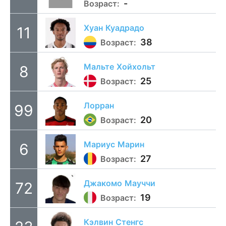
-
Возраст:
Хуан
Куадрадо
11
38
Возраст:
Мальте
Хойхольт
8
25
Возраст:
Лорран
99
20
Возраст:
Мариус
Марин
6
27
Возраст:
Джакомо
Мауччи
72
19
Возраст:
Кэлвин
Стенгс