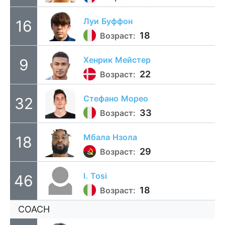
Луи
Буффон
16
18
Возраст:
Хенрик
Мейстер
9
22
Возраст:
Стефано
Морео
32
33
Возраст:
Мбала
Нзола
18
29
Возраст:
l.
Tosi
46
18
Возраст:
COACH