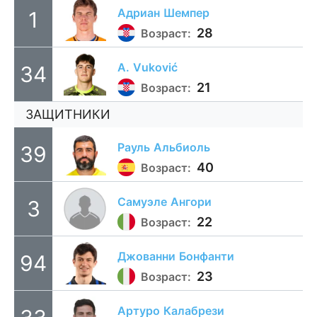
Адриан
Шемпер
1
28
Возраст:
A.
Vuković
34
21
Возраст:
ЗАЩИТНИКИ
Рауль
Альбиоль
39
40
Возраст:
Самуэле
Ангори
3
22
Возраст:
Джованни
Бонфанти
94
23
Возраст:
Артуро
Калабрези