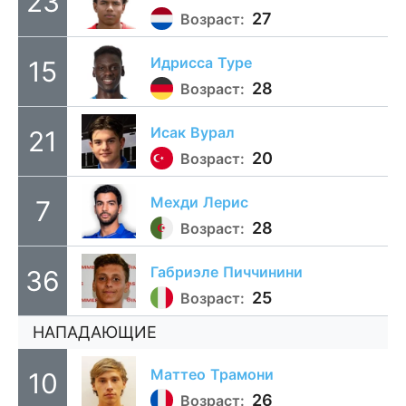
23
27
Возраст:
Идрисса
Туре
15
28
Возраст:
Исак
Вурал
21
20
Возраст:
Мехди
Лерис
7
28
Возраст:
Габриэле
Пиччинини
36
25
Возраст:
НАПАДАЮЩИЕ
Маттео
Трамони
10
26
Возраст: