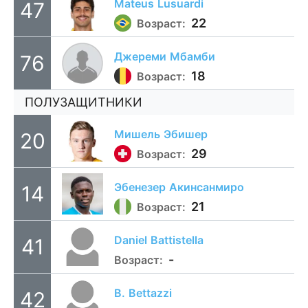
Mateus
Lusuardi
47
22
Возраст:
Джереми
Мбамби
76
18
Возраст:
ПОЛУЗАЩИТНИКИ
Мишель
Эбишер
20
29
Возраст:
Эбенезер
Акинсанмиро
14
21
Возраст:
Daniel
Battistella
41
-
Возраст:
B.
Bettazzi
42