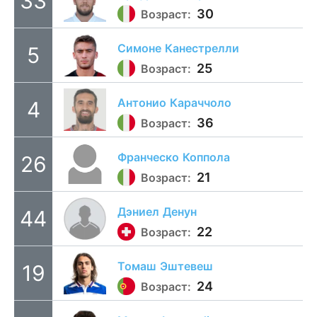
33
30
Возраст:
Симоне
Канестрелли
5
25
Возраст:
Антонио
Караччоло
4
36
Возраст:
Франческо
Коппола
26
21
Возраст:
Дэниел
Денун
44
22
Возраст:
Томаш
Эштевеш
19
24
Возраст: