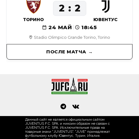
2
2
ТОРИНО
ЮВЕНТУС
24 МАЙ
18:45
Stadio Olimpico Grande Torino, Torino
ПОСЛЕ МАТЧА
Данный сайт не является официальным сайтом
JUVENTUS F.C. SPA, и никоим образом не связан с
JUVENTUS F.C. SPA. Исключительные права на
товарные знаки "JUVENTUS", "JUVE" принадлежат
футбольному клубу Ювентус, Турин, Италия.