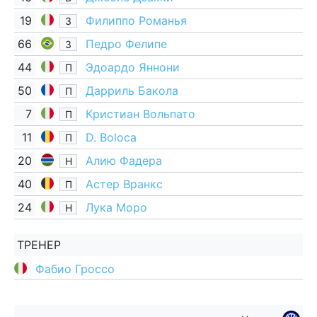
19
Филиппо Романья
З
66
Педро Фелипе
З
44
Эдоардо Яннони
П
50
Дарриль Бакола
П
7
Кристиан Вольпато
П
11
D. Boloca
П
20
Алию Фадера
Н
40
Астер Вранкс
П
24
Лука Моро
Н
ТРЕНЕР
Фабио Гроссо