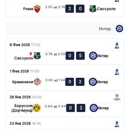
2.05
0.74
xG
2
0
Рома
Сассуоло
Интер
н
в
в
н
н
8 Фев 2026
17:00
0.78
2.59
xG
0
5
Интер
Сассуоло
1 Фев 2026
17:00
0.60
1.34
xG
0
2
Кремонезе
Интер
28 Янв 2026
20:00
Боруссия
0.94
0.94
xG
0
2
Интер
(Дортмунд)
23 Янв 2026
19:45