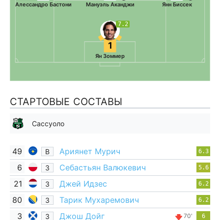
Алессандро Бастони
Мануэль Аканджи
Янн Биссек
7.2
1
Ян Зоммер
СТАРТОВЫЕ СОСТАВЫ
Сассуоло
49
Ариянет Мурич
В
6.3
6
Себастьян Валюкевич
З
5.6
21
Джей Идзес
З
6.2
80
Тарик Мухаремович
З
6.2
3
Джош Дойг
З
70'
6