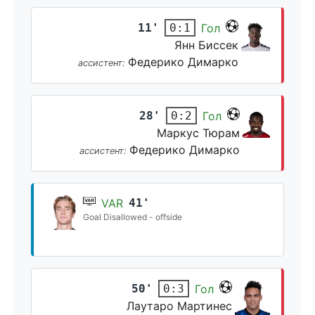
11'
Гол
0:1
Янн Биссек
Федерико Димарко
ассистент:
28'
Гол
0:2
Маркус Тюрам
Федерико Димарко
ассистент:
VAR
41'
Goal Disallowed - offside
50'
Гол
0:3
Лаутаро Мартинес