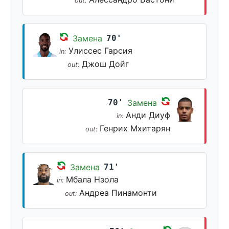
out:
Замена
70'
Улиссес Гарсия
in:
Джош Дойг
out:
70'
Замена
Анди Диуф
in:
Генрих Мхитарян
out:
Замена
71'
Мбала Нзола
in:
Андреа Пинамонти
out: