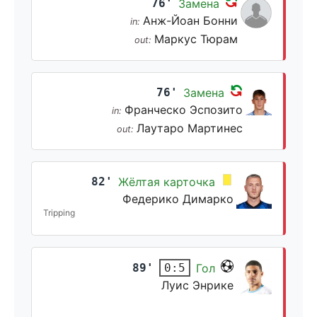
76'
Замена
Анж-Йоан Бонни
in:
Маркус Тюрам
out:
76'
Замена
Франческо Эспозито
in:
Лаутаро Мартинес
out:
82'
Жёлтая карточка
Федерико Димарко
Tripping
89'
Гол
0:5
Луис Энрике