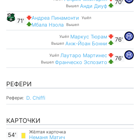
70'
Анди Диуф
Вышел
Андреа Пинамонти
Ушёл
71'
Мбала Нзола
Вышел
Маркус Тюрам
Ушёл
76'
Анж-Йоан Бонни
Вышел
Лаутаро Мартинес
Ушёл
76'
Франческо Эспозито
Вышел
РЕФЕРИ
D. Chiffi
Рефери:
КАРТОЧКИ
Жёлтая карточка
54'
Неманя Матич