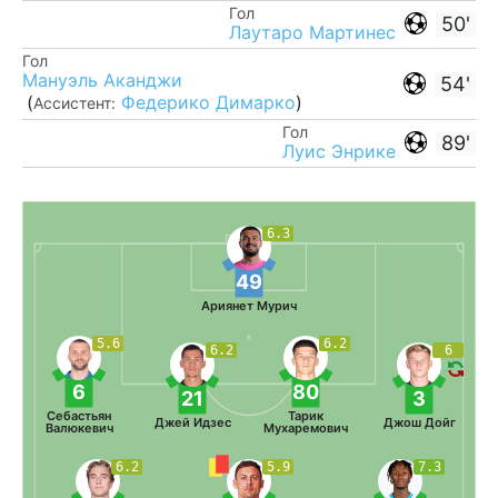
Гол
50'
Лаутаро Мартинес
Гол
Мануэль Аканджи
54'
(
Федерико Димарко
)
Ассистент:
Гол
89'
Луис Энрике
6.3
49
Ариянет Мурич
5.6
6.2
6.2
6
6
80
21
3
Себастьян
Тарик
Джей Идзес
Джош Дойг
Валюкевич
Мухаремович
6.2
5.9
7.3