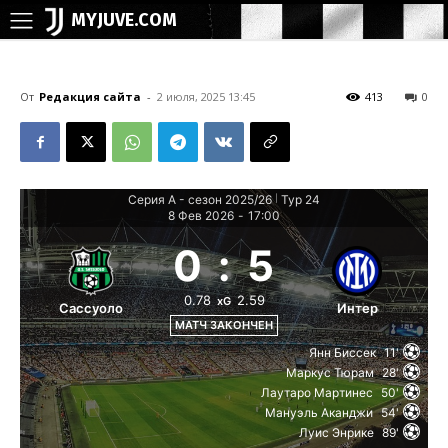
MYJUVE.COM
От
Редакция сайта
-
2 июля, 2025 13:45
413
0
Серия А - сезон 2025/26
Тур 24
|
8 Фев 2026
-
17:00
0
:
5
0.78
2.59
xG
Сассуоло
Интер
МАТЧ ЗАКОНЧЕН
Янн Биссек
11'
Маркус Тюрам
28'
Лаутаро Мартинес
50'
Мануэль Аканджи
54'
Луис Энрике
89'