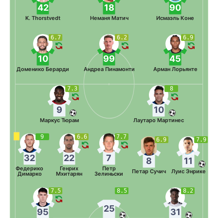
42
18
90
K. Thorstvedt
Неманя Матич
Исмаэль Коне
6.7
6.2
6.9
10
99
45
Доменико Берарди
Андреа Пинамонти
Арман Лорьянте
7.3
8
9
10
Маркус Тюрам
Лаутаро Мартинес
9
6.6
7.7
6.9
7.9
32
22
7
8
11
Федерико
Генрих
Петр
Петар Сучич
Луис Энрике
Димарко
Мхитарян
Зелиньски
7.5
8.5
8.2
25
95
31