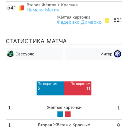
Вторая Жёлтая > Красная
54'
Неманя Матич
Жёлтая карточка
82'
Федерико Димарко
СТАТИСТИКА МАТЧА
Сассуоло
Интер
Мимо ворот
Мимо ворот
2
12
По воротам
По воротам
Blocked
Blocked
2
11
3
7
Жёлтые карточки
1
1
Вторая Жёлтая > Красные
1
0