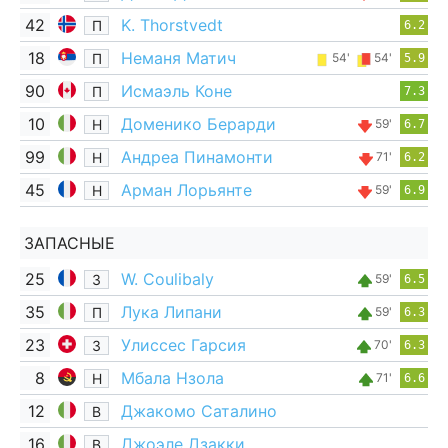
42
K. Thorstvedt
П
6.2
18
Неманя Матич
П
54'
54'
5.9
90
Исмаэль Коне
П
7.3
10
Доменико Берарди
Н
59'
6.7
99
Андреа Пинамонти
Н
71'
6.2
45
Арман Лорьянте
Н
59'
6.9
ЗАПАСНЫЕ
25
W. Coulibaly
З
59'
6.5
35
Лука Липани
П
59'
6.3
23
Улиссес Гарсия
З
70'
6.3
8
Мбала Нзола
Н
71'
6.6
12
Джакомо Саталино
В
16
Джоэле Дзакки
В