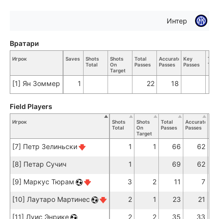
Интер
Вратари
Игрок
Saves
Shots
Shots
Total
Accurate
Key
Tack
Total
On
Passes
Passes
Passes
Tota
Target
[1] Ян Зоммер
1
22
18
Field Players
Игрок
Shots
Shots
Total
Accurate
Key
Total
On
Passes
Passes
Pas
Target
[7] Петр Зелиньски
1
1
66
62
[8] Петар Сучич
1
69
62
[9] Маркус Тюрам
3
2
11
7
[10] Лаутаро Мартинес
2
1
23
21
[11] Луис Энрике
2
2
35
33