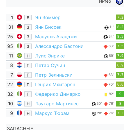
Интер
1
Ян Зоммер
В
7.2
31
Янн Биссек
З
11'
8.2
25
Мануэль Аканджи
З
54'
8.5
95
Алессандро Бастони
З
63'
7.5
11
Луис Энрике
Н
89'
7.9
8
Петар Сучич
П
6.9
7
Петр Зелиньски
П
63'
7.7
22
Генрих Мхитарян
П
70'
6.6
32
Федерико Димарко
П
82'
9
10
Лаутаро Мартинес
Н
50'
76'
8
9
Маркус Тюрам
Н
28'
76'
7.3
ЗАПАСНЫЕ