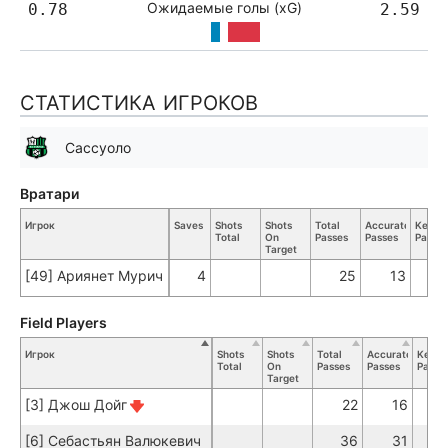
Ожидаемые голы (xG)
0.78
2.59
СТАТИСТИКА ИГРОКОВ
Сассуоло
Вратари
Игрок
Saves
Shots
Shots
Total
Accurate
Key
Total
On
Passes
Passes
Passes
Target
[49] Ариянет Мурич
4
25
13
Field Players
Игрок
Shots
Shots
Total
Accurate
Key
Total
On
Passes
Passes
Passe
Target
[3] Джош Дойг
22
16
[6] Себастьян Валюкевич
36
31