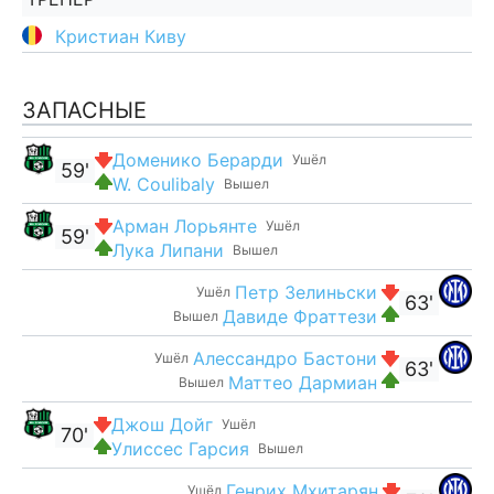
Кристиан Киву
ЗАПАСНЫЕ
Доменико Берарди
Ушёл
59'
W. Coulibaly
Вышел
Арман Лорьянте
Ушёл
59'
Лука Липани
Вышел
Петр Зелиньски
Ушёл
63'
Давиде Фраттези
Вышел
Алессандро Бастони
Ушёл
63'
Маттео Дармиан
Вышел
Джош Дойг
Ушёл
70'
Улиссес Гарсия
Вышел
Генрих Мхитарян
Ушёл