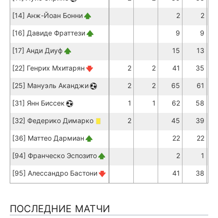
[14] Анж-Йоан Бонни
2
2
[16] Давиде Фраттези
9
9
[17] Анди Диуф
15
13
[22] Генрих Мхитарян
2
2
41
35
[25] Мануэль Аканджи
2
2
65
61
[31] Янн Биссек
1
1
62
58
[32] Федерико Димарко
2
45
39
[36] Маттео Дармиан
22
22
[94] Франческо Эспозито
2
1
[95] Алессандро Бастони
41
38
ПОСЛЕДНИЕ МАТЧИ