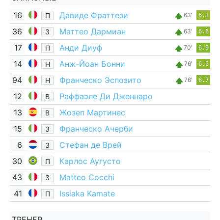
16
Давиде Фраттези
П
63'
6.3
36
Маттео Дармиан
З
63'
6.6
17
Анди Диуф
П
70'
6.9
14
Анж-Йоан Бонни
Н
76'
6.5
94
Франческо Эспозито
Н
76'
6.7
12
Раффаэле Ди Дженнаро
В
13
Жозеп Мартинес
В
15
Франческо Ачерби
З
6
Стефан де Врей
З
30
Карлос Аугусто
П
43
Matteo Cocchi
З
41
Issiaka Kamate
П
ТРЕНЕР