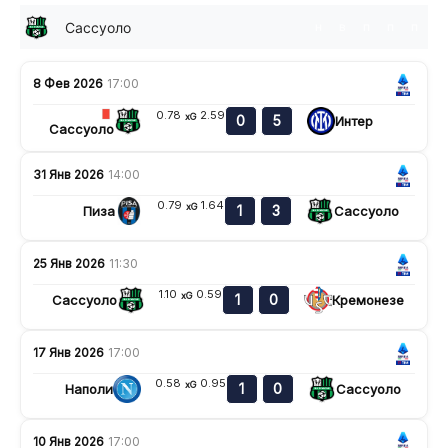
Сассуоло
н
в
п
п
п
8 Фев 2026
17:00
0.78
2.59
xG
0
5
Интер
Сассуоло
31 Янв 2026
14:00
0.79
1.64
xG
1
3
Пиза
Сассуоло
25 Янв 2026
11:30
1.10
0.59
xG
1
0
Сассуоло
Кремонезе
17 Янв 2026
17:00
0.58
0.95
xG
1
0
Наполи
Сассуоло
10 Янв 2026
17:00