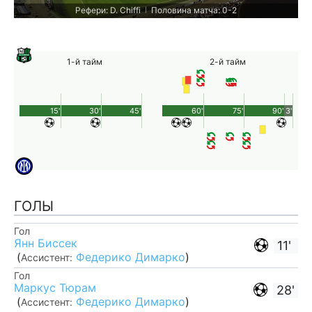
Рефери: D. Chiffi
Половина матча: 0-2
|
1-й тайм
2-й тайм
15'
30'
45'
60'
75'
90'
3'
ГОЛЫ
Гол
Янн Биссек
11'
(
Федерико Димарко
)
Ассистент:
Гол
Маркус Тюрам
28'
(
Федерико Димарко
)
Ассистент: