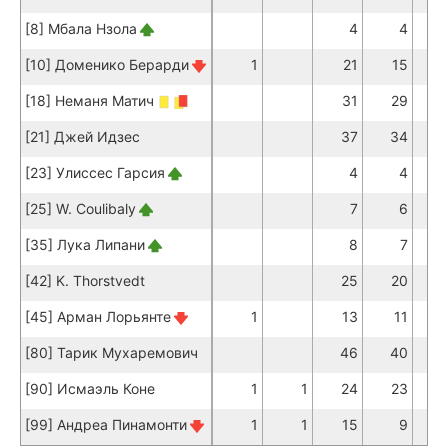
[8] Мбала Нзола
4
4
[10] Доменико Берарди
1
21
15
[18] Неманя Матич
31
29
[21] Джей Идзес
37
34
[23] Улиссес Гарсия
4
4
[25] W. Coulibaly
7
6
[35] Лука Липани
8
7
[42] K. Thorstvedt
25
20
[45] Арман Лорьянте
1
13
11
[80] Тарик Мухаремович
46
40
[90] Исмаэль Коне
1
1
24
23
[99] Андреа Пинамонти
1
1
15
9