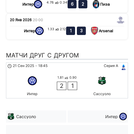
4.78
0.34
xG
6
2
Интер
Пиза
20 Янв 2026
20:00
1.33
2.12
xG
1
3
Интер
Arsenal
МАТЧИ ДРУГ С ДРУГОМ
21 Сен 2025
-
18:45
Серия А
1.81
0.90
xG
2
1
Интер
Сассуоло
Сассуоло
Интер