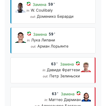
Замена
59'
W. Coulibaly
in:
Доменико Берарди
out:
Замена
59'
Лука Липани
in:
Арман Лорьянте
out:
63'
Замена
Давиде Фраттези
in:
Петр Зелиньски
out:
63'
Замена
Маттео Дармиан
in:
Алессандро Бастони