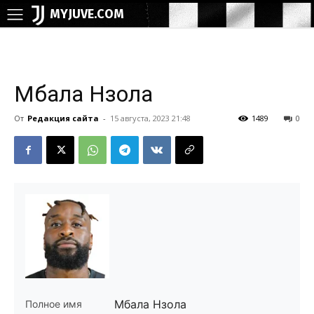
MYJUVE.COM
Мбала Нзола
От
Редакция сайта
-
15 августа, 2023 21:48
1489
0
Мбала Нзола
Полное имя