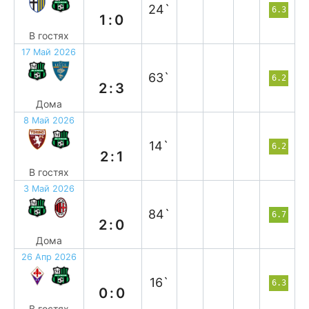
24`
6.3
1:0
В гостях
17 Май 2026
п
63`
6.2
2:3
Дома
8 Май 2026
п
14`
6.2
2:1
В гостях
3 Май 2026
в
84`
6.7
2:0
Дома
26 Апр 2026
н
16`
6.3
0:0
В гостях