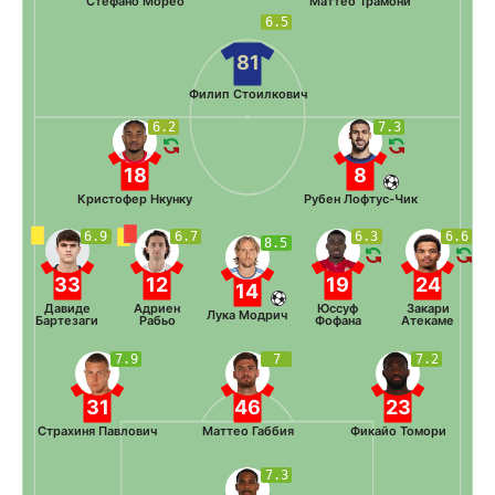
Стефано Морео
Маттео Трамони
6.5
81
Филип Стоилкович
6.2
7.3
18
8
Кристофер Нкунку
Рубен Лофтус-Чик
6.9
6.7
6.3
6.6
8.5
33
12
19
24
14
Давиде
Адриен
Юссуф
Закари
Лука Модрич
Бартезаги
Рабьо
Фофана
Атекаме
7.9
7
7.2
31
46
23
Страхиня Павлович
Маттео Габбия
Фикайо Томори
7.3