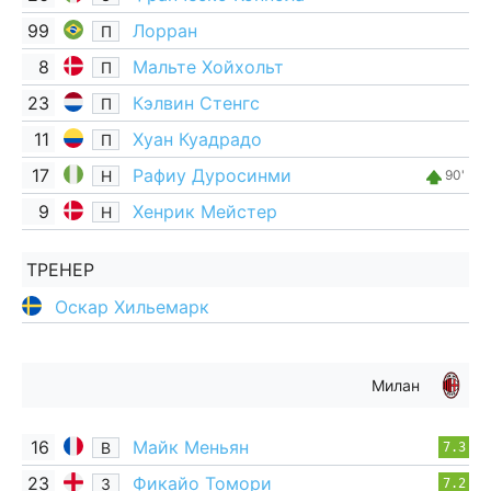
99
Лорран
П
8
Мальте Хойхольт
П
23
Кэлвин Стенгс
П
11
Хуан Куадрадо
П
17
Рафиу Дуросинми
Н
90'
9
Хенрик Мейстер
Н
ТРЕНЕР
Оскар Хильемарк
Милан
16
Майк Меньян
В
7.3
23
Фикайо Томори
З
7.2