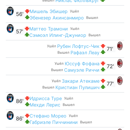
Никлас Фюллькруг
Вышел
Мишель Эбишер
Ушёл
56'
Эбенезер Акинсанмиро
Вышел
Маттео Трамони
Ушёл
57'
Сэмюэл Илинг-Джуниор
Вышел
Рубен Лофтус-Чик
Ушёл
71'
Рафаэл Леау
Вышел
Юссуф Фофана
Ушёл
72'
Самуэле Риччи
Вышел
Закари Атекаме
Ушёл
77'
Кристиан Пулишич
Вышел
Идрисса Туре
Ушёл
86'
Мехди Лерис
Вышел
Стефано Морео
Ушёл
86'
Габриэле Пиччинини
Вышел