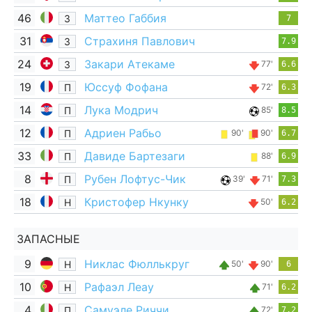
46
Маттео Габбия
З
7
31
Страхиня Павлович
З
7.9
24
Закари Атекаме
З
77'
6.6
19
Юссуф Фофана
П
72'
6.3
14
Лука Модрич
П
85'
8.5
12
Адриен Рабьо
П
90'
90'
6.7
33
Давиде Бартезаги
П
88'
6.9
8
Рубен Лофтус-Чик
П
39'
71'
7.3
18
Кристофер Нкунку
Н
50'
6.2
ЗАПАСНЫЕ
9
Никлас Фюллькруг
Н
50'
90'
6
10
Рафаэл Леау
Н
71'
6.2
4
Самуэле Риччи
П
72'
7.2