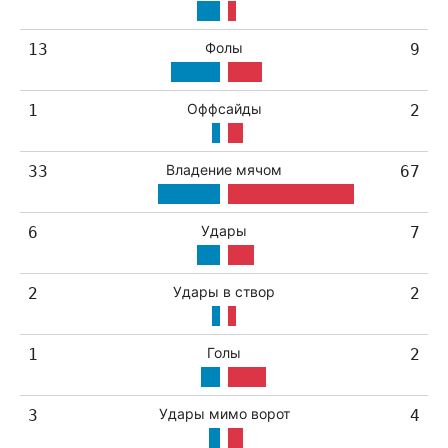
Фолы
13
9
Оффсайды
1
2
Владение мячом
33
67
Удары
6
7
Удары в створ
2
2
Голы
1
2
Удары мимо ворот
3
4