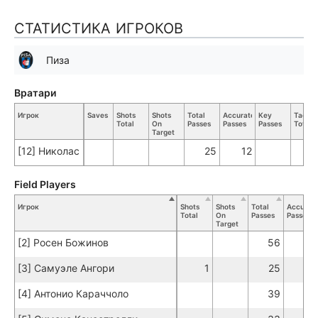
СТАТИСТИКА ИГРОКОВ
Пиза
Вратари
Игрок
Saves
Shots
Shots
Total
Accurate
Key
Tackle
Total
On
Passes
Passes
Passes
Total
Target
[12] Николас
25
12
Field Players
Игрок
Shots
Shots
Total
Accurat
Total
On
Passes
Passes
Target
[2] Росен Божинов
56
51
[3] Самуэле Ангори
1
25
22
[4] Антонио Караччоло
39
36