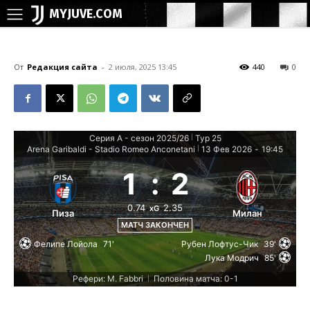
MYJUVE.COM
От
Редакция сайта
-
2 июля, 2025 13:45
440
0
Серия А - сезон 2025/26
Тур 25
|
Arena Garibaldi - Stadio Romeo Anconetani
13 Фев 2026
-
19:45
|
1
:
2
0.74
2.35
xG
Пиза
Милан
МАТЧ ЗАКОНЧЕН
Фелипе Лойола
71'
Рубен Лофтус-Чик
39'
Лука Модрич
85'
Рефери: M. Fabbri
Половина матча: 0-1
|