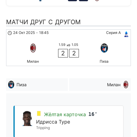
МАТЧИ ДРУГ С ДРУГОМ
24 Окт 2025
-
18:45
Серия А
1.59
1.05
xG
2
2
Милан
Пиза
Пиза
Милан
Жёлтая карточка
16'
Идрисса Туре
Tripping