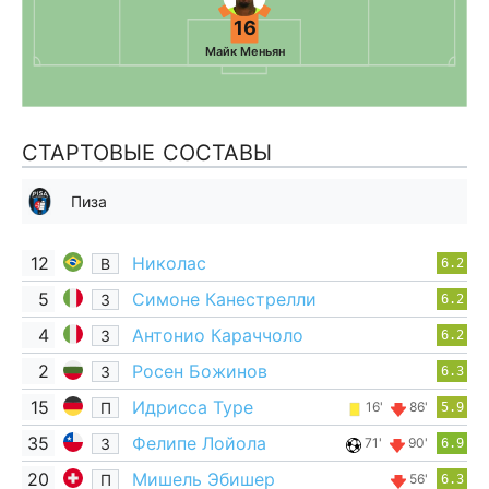
16
Майк Меньян
СТАРТОВЫЕ СОСТАВЫ
Пиза
12
Николас
В
6.2
5
Симоне Канестрелли
З
6.2
4
Антонио Караччоло
З
6.2
2
Росен Божинов
З
6.3
15
Идрисса Туре
П
16'
86'
5.9
35
Фелипе Лойола
З
71'
90'
6.9
20
Мишель Эбишер
П
56'
6.3