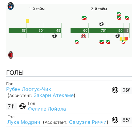
1-й тайм
2-й тайм
15'
30'
45'
60'
75'
90'
5'
ГОЛЫ
Гол
Рубен Лофтус-Чик
39'
(
Закари Атекаме
)
Ассистент:
Гол
71'
Фелипе Лойола
Гол
85'
Лука Модрич
(
Самуэле Риччи
)
Ассистент: