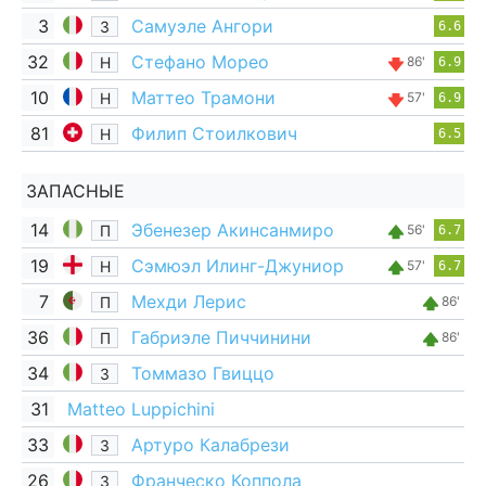
3
Самуэле Ангори
З
6.6
32
Стефано Морео
Н
86'
6.9
10
Маттео Трамони
Н
57'
6.9
81
Филип Стоилкович
Н
6.5
ЗАПАСНЫЕ
14
Эбенезер Акинсанмиро
П
56'
6.7
19
Сэмюэл Илинг-Джуниор
Н
57'
6.7
7
Мехди Лерис
П
86'
36
Габриэле Пиччинини
П
86'
34
Томмазо Гвиццо
З
31
Matteo Luppichini
33
Артуро Калабрези
З
26
Франческо Коппола
З