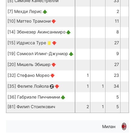
[5] Симоне Канестрелли
33
25
[7] Мехди Лерис
2
[10] Маттео Трамони
11
7
[14] Эбенезер Акинсанмиро
8
8
[15] Идрисса Туре
27
15
[19] Сэмюэл Илинг-Джуниор
9
7
[20] Мишель Эбишер
27
25
[32] Стефано Морео
1
23
16
[35] Фелипе Лойола
1
1
34
29
[36] Габриэле Пиччинини
5
4
[81] Филип Стоилкович
2
1
5
2
Милан