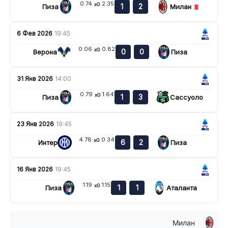
0.74
2.35
xG
1
2
Пиза
Милан
6 Фев 2026
19:45
0.06
0.82
xG
0
0
Верона
Пиза
31 Янв 2026
14:00
0.79
1.64
xG
1
3
Пиза
Сассуоло
23 Янв 2026
19:45
4.78
0.34
xG
6
2
Интер
Пиза
16 Янв 2026
19:45
1.19
1.15
xG
1
1
Пиза
Аталанта
Милан
н
п
п
в
п