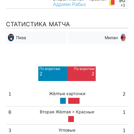
90'
Адриен Рабьо
+2
СТАТИСТИКА МАТЧА
Пиза
Милан
Мимо ворот
Мимо ворот
3
5
По воротам
По воротам
Blocked
Blocked
2
2
1
1
Жёлтые карточки
1
2
Вторая Жёлтая > Красные
0
1
Угловые
3
1