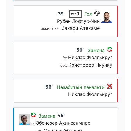
39'
Гол
0:1
Рубен Лофтус-Чик
Закари Атекаме
ассистент:
50'
Замена
Никлас Фюллькруг
in:
Кристофер Нкунку
out:
56'
Незабитый пенальти
Никлас Фюллькруг
Замена
56'
Эбенезер Акинсанмиро
in:
Мишель Эбишер
out: