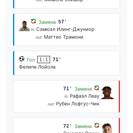
Замена
57'
Сэмюэл Илинг-Джуниор
in:
Маттео Трамони
out:
Гол
71'
1:1
Фелипе Лойола
71'
Замена
Рафаэл Леау
in:
Рубен Лофтус-Чик
out:
72'
Замена