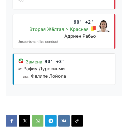
Foul
90' +2'
Вторая Жёлтая > Красная
Адриен Рабьо
Unsportsmanlike conduct
Замена
90' +3'
Рафиу Дуросинми
in:
Фелипе Лойола
out: