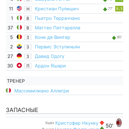
11
Кристиан Пулишич
Н
77'
6.3
1
Пьетро Терраччано
В
37
Маттео Питтарелла
В
5
Кони де Винтер
З
90'
2
Первис Эступиньян
З
27
Давид Одогу
З
30
Ардон Яшари
П
ТРЕНЕР
Массимилиано Аллегри
ЗАПАСНЫЕ
Кристофер Нкунку
Ушёл
50'