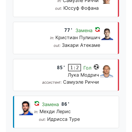
Самуэле Риччи
in:
Юссуф Фофана
out:
77'
Замена
Кристиан Пулишич
in:
Закари Атекаме
out:
85'
Гол
1:2
Лука Модрич
Самуэле Риччи
ассистент:
Замена
86'
Мехди Лерис
in:
Идрисса Туре
out: