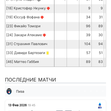
[18] Кристофер Нкунку
9
9
[19] Юссуф Фофана
34
31
[23] Фикайо Томори
96
89
[24] Закари Атекаме
39
30
[31] Страхиня Павлович
104
94
[33] Давиде Бартезаги
57
51
[46] Маттео Габбия
89
83
ПОСЛЕДНИЕ МАТЧИ
Пиза
п
п
п
п
п
13 Фев 2026
19:45