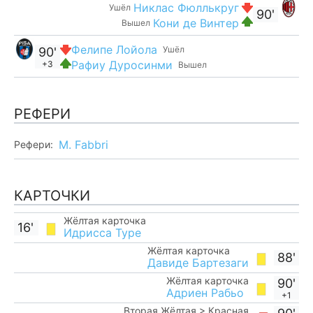
Никлас Фюллькруг
Ушёл
90'
Кони де Винтер
Вышел
Фелипе Лойола
Ушёл
90'
Рафиу Дуросинми
+3
Вышел
РЕФЕРИ
M. Fabbri
Рефери:
КАРТОЧКИ
Жёлтая карточка
16'
Идрисса Туре
Жёлтая карточка
88'
Давиде Бартезаги
Жёлтая карточка
90'
Адриен Рабьо
+1
Вторая Жёлтая > Красная