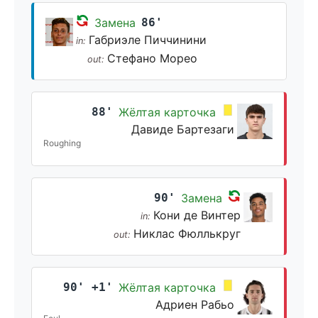
Замена
86'
Габриэле Пиччинини
in:
Стефано Морео
out:
88'
Жёлтая карточка
Давиде Бартезаги
Roughing
90'
Замена
Кони де Винтер
in:
Никлас Фюллькруг
out:
90' +1'
Жёлтая карточка
Адриен Рабьо