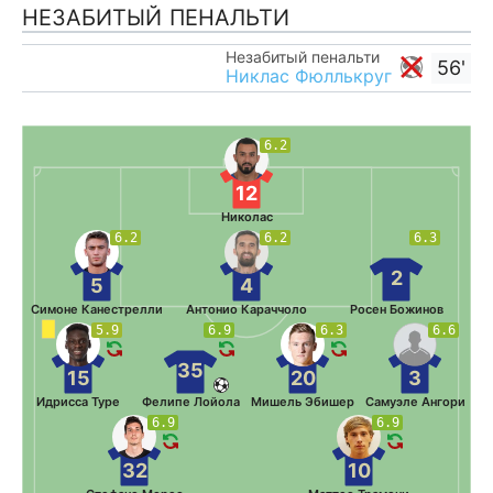
НЕЗАБИТЫЙ ПЕНАЛЬТИ
Незабитый пенальти
56'
Никлас Фюллькруг
6.2
12
Николас
6.2
6.2
6.3
2
5
4
Симоне Канестрелли
Антонио Караччоло
Росен Божинов
5.9
6.9
6.3
6.6
35
15
20
3
Идрисса Туре
Фелипе Лойола
Мишель Эбишер
Самуэле Ангори
6.9
6.9
32
10