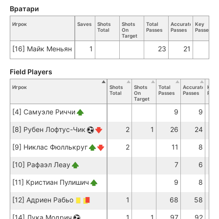
Вратари
Игрок
Saves
Shots
Shots
Total
Accurate
Key
Total
On
Passes
Passes
Passes
Target
[16] Майк Меньян
1
23
21
Field Players
Игрок
Shots
Shots
Total
Accurate
Key
Total
On
Passes
Passes
Pass
Target
[4] Самуэле Риччи
9
9
[8] Рубен Лофтус-Чик
2
1
26
24
[9] Никлас Фюллькруг
2
11
8
[10] Рафаэл Леау
7
6
[11] Кристиан Пулишич
9
8
[12] Адриен Рабьо
1
68
58
[14] Лука Модрич
1
1
97
92