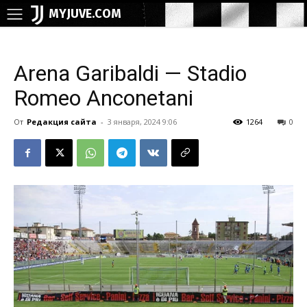
MYJUVE.COM
Arena Garibaldi — Stadio
Romeo Anconetani
От
Редакция сайта
-
3 января, 2024 9:06
1264
0