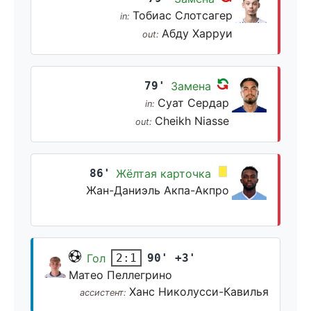
Тобиас Слотсагер
in:
Абду Харруи
out:
79'
Замена
Суат Сердар
in:
Cheikh Niasse
out:
86'
Жёлтая карточка
Жан-Даниэль Акпа-Акпро
Гол
90' +3'
2:1
Матео Пеллегрино
Ханс Николусси-Кавилья
ассистент: