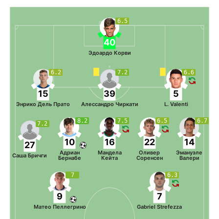
6.5
40
Эдоардо Корви
6.2
7.2
6.6
15
39
5
Энрико Дель Прато
Алессандро Чиркати
L. Valenti
8.2
7.5
6.5
6.7
7.2
10
16
22
14
27
Адриан
Мандела
Оливер
Эмануэле
Саша Бричги
Бернабе
Кейта
Соренсен
Валери
7
6.3
9
7
Матео Пеллегрино
Gabriel Strefezza