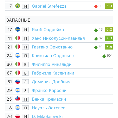
7
Gabriel Strefezza
Н
90'
6.3
ЗАПАСНЫЕ
17
Якоб Ондрейка
Н
46'
6.2
41
Ханс Николусси-Кавилья
П
62'
7.3
21
Гаэтано Ористанио
П
70'
6.9
24
Кристиан Ордоньес
П
90'
66
Филиппо Ринальди
В
67
Габриэле Касентини
В
61
Доминик Дробнич
З
29
Франко Карбони
З
25
Бенха Кремаски
П
8
Науэль Эстевес
П
76
D. Mikołajewski
Н