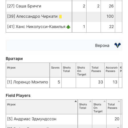
[27] Саша Бричги
2
2
26
22
[39] Алессандро Чиркати
100
96
[41] Ханс Николусси-Кавилья
1
22
17
Верона
Вратари
Игрок
Saves
Shots
Shots
Total
Accurate
Key
Total
On
Passes
Passes
Passe
Target
[1] Лоренцо Монтипо
5
33
13
Field Players
Игрок
Shots
Shots
Total
Acc
Total
On
Passes
Pas
Target
[5] Андриас Эдмундссон
20