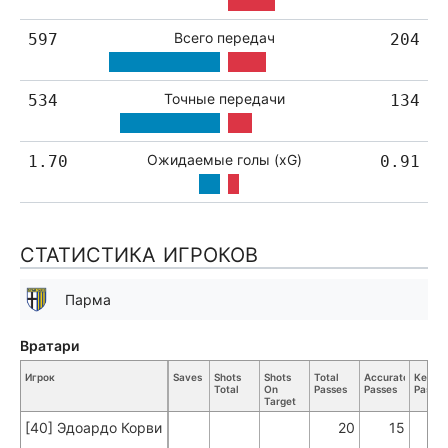
Всего передач
597
204
Точные передачи
534
134
Ожидаемые голы (xG)
1.70
0.91
СТАТИСТИКА ИГРОКОВ
Парма
Вратари
Игрок
Saves
Shots
Shots
Total
Accurate
Key
Total
On
Passes
Passes
Passes
Target
[40] Эдоардо Корви
20
15