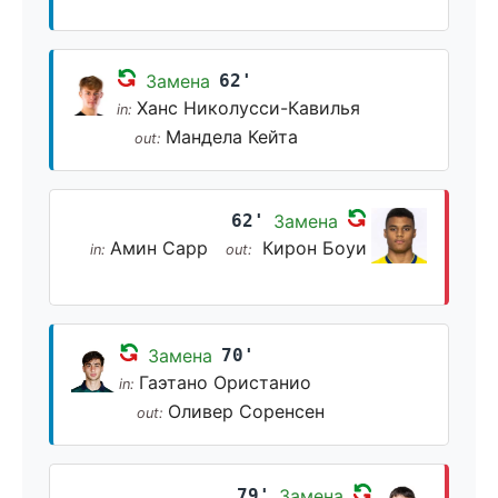
Замена
62'
Ханс Николусси-Кавилья
in:
Мандела Кейта
out:
62'
Замена
Амин Сарр
Кирон Боуи
in:
out:
Замена
70'
Гаэтано Ористанио
in:
Оливер Соренсен
out:
79'
Замена