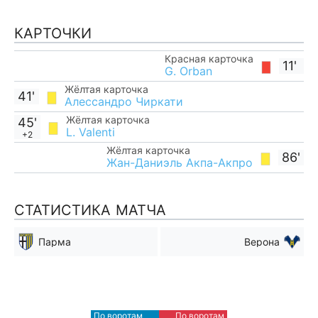
КАРТОЧКИ
Красная карточка
11'
G. Orban
Жёлтая карточка
41'
Алессандро Чиркати
Жёлтая карточка
45'
L. Valenti
+2
Жёлтая карточка
86'
Жан-Даниэль Акпа-Акпро
СТАТИСТИКА МАТЧА
Парма
Верона
Мимо ворот
Мимо ворот
10
3
По воротам
По воротам