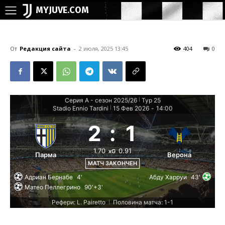
MYJUVE.COM
От
Редакция сайта
-
2 июля, 2025 13:45
404
0
Серия А - сезон 2025/26
Тур 25
|
Stadio Ennio Tardini
15 Фев 2026
-
14:00
|
2
:
1
1.70
0.91
xG
Парма
Верона
МАТЧ ЗАКОНЧЕН
Адриан Бернабе
4'
Абду Харруи
43'
Матео Пеллегрино
90'+3'
Рефери: L. Pairetto
Половина матча: 1-1
|