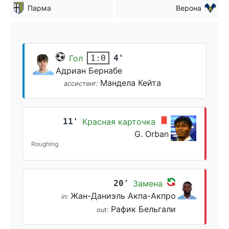
Парма
Верона
Гол
4'
1:0
Адриан Бернабе
Мандела Кейта
ассистент:
11'
Красная карточка
G. Orban
Roughing
20'
Замена
Жан-Даниэль Акпа-Акпро
in:
Рафик Бельгали
out: