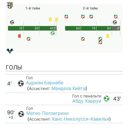
1-й тайм
2-й тайм
15'
30'
45'
2'
60'
75'
90'
8'
ГОЛЫ
Гол
Адриан Бернабе
4'
(
:
Мандела Кейта
)
Ассистент
Гол с пенальти
43'
Абду Харруи
Гол
90'
Матео Пеллегрино
+3
(
:
Ханс Николусси-Кавилья
)
Ассистент