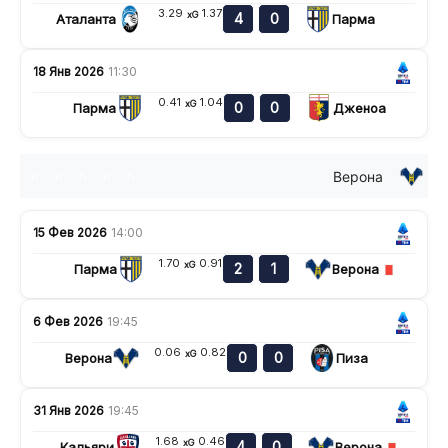
3.29
1.37
xG
4
0
Аталанта
Парма
18 Янв 2026
11:30
0.41
1.04
xG
0
0
Парма
Дженоа
Верона
н
н
п
н
п
15 Фев 2026
14:00
1.70
0.91
xG
2
1
Парма
Верона
6 Фев 2026
19:45
0.06
0.82
xG
0
0
Верона
Пиза
31 Янв 2026
19:45
1.68
0.46
xG
4
0
Кальяри
Верона