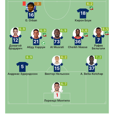
3
6.2
18
16
G. Orban
Кирон Боуи
6.9
6.5
6.9
6.9
6.6
12
7
21
73
36
Домагой
Рафик
Абду Харруи
Al Musrati
Cheikh Niasse
Брадарич
Бельгали
6.9
6.2
7.2
5
15
37
Андриас Эдмундссон
Виктор Нельссон
A. Bella-Kotchap
6.7
1
Лоренцо Монтипо