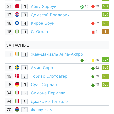
21
Абду Харруи
П
43'
79'
6.9
12
Домагой Брадарич
П
6.9
18
Кирон Боуи
Н
62'
6.2
16
G. Orban
Н
11'
3
ЗАПАСНЫЕ
11
Жан-Даниэль Акпа-Акпро
П
20'
86'
7.7
9
Амин Сарр
Н
62'
6.6
19
Тобиас Слотсагер
З
79'
6.3
8
Суат Сердар
П
79'
6.5
34
Симоне Перилли
В
94
Джакомо Тоньоло
В
70
Фаллу Чам
З