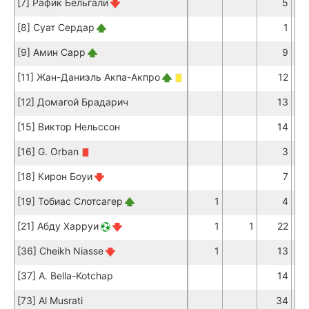
[7] Рафик Бельгали
5
[8] Суат Сердар
1
[9] Амин Сарр
9
[11] Жан-Даниэль Акпа-Акпро
12
[12] Домагой Брадарич
13
[15] Виктор Нельссон
14
[16] G. Orban
3
[18] Кирон Боуи
7
[19] Тобиас Слотсагер
1
4
[21] Абду Харруи
1
1
22
[36] Cheikh Niasse
1
13
[37] A. Bella-Kotchap
14
[73] Al Musrati
34