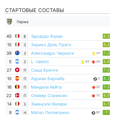
СТАРТОВЫЕ СОСТАВЫ
Парма
40
Эдоардо Корви
В
6.5
15
Энрико Дель Прато
З
6.2
39
Алессандро Чиркати
З
41'
7.2
5
L. Valenti
З
45'
46'
6.6
27
Саша Бричги
П
7.2
10
Адриан Бернабе
П
4'
8.2
16
Мандела Кейта
П
62'
7.5
22
Оливер Соренсен
П
70'
6.5
14
Эмануэле Валери
З
6.7
9
Матео Пеллегрино
Н
90'
7