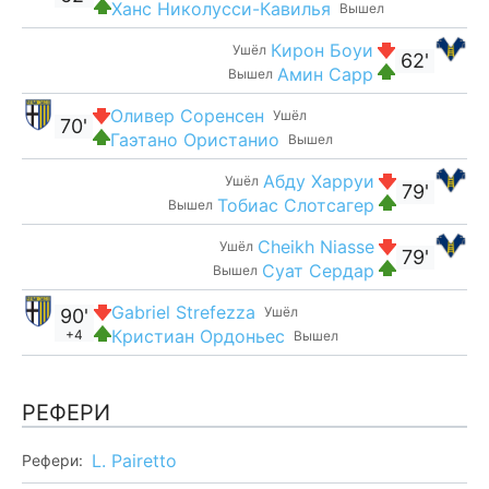
Ханс Николусси-Кавилья
Вышел
Кирон Боуи
Ушёл
62'
Амин Сарр
Вышел
Оливер Соренсен
Ушёл
70'
Гаэтано Ористанио
Вышел
Абду Харруи
Ушёл
79'
Тобиас Слотсагер
Вышел
Cheikh Niasse
Ушёл
79'
Суат Сердар
Вышел
Gabriel Strefezza
Ушёл
90'
Кристиан Ордоньес
+4
Вышел
РЕФЕРИ
L. Pairetto
Рефери: