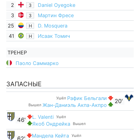
2
Daniel Oyegoke
З
3
Мартин Фресе
З
25
D. Mosquera
Н
41
Исаак Томич
Н
ТРЕНЕР
Паоло Саммарко
ЗАПАСНЫЕ
Рафик Бельгали
Ушёл
20'
Жан-Даниэль Акпа-Акпро
Вышел
L. Valenti
Ушёл
46'
Якоб Ондрейка
Вышел
Мандела Кейта
Ушёл
62'