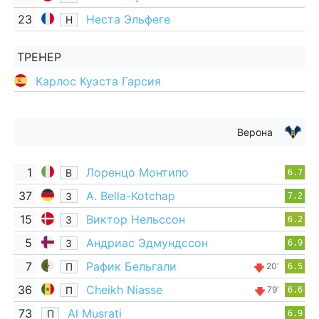
23
Неста Эльфеге
Н
ТРЕНЕР
Карлос Куэста Гарсия
Верона
1
Лоренцо Монтипо
В
6.7
37
A. Bella-Kotchap
З
7.2
15
Виктор Нельссон
З
6.2
5
Андриас Эдмундссон
З
6.9
7
Рафик Бельгали
П
20'
6.5
36
Cheikh Niasse
П
79'
6.6
73
Al Musrati
П
6.9