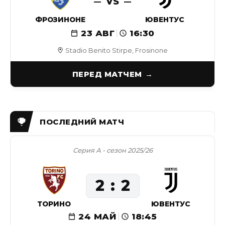
VS
ФРОЗИНОНЕ
ЮВЕНТУС
23 АВГ
16:30
Stadio Benito Stirpe, Frosinone
ПЕРЕД МАТЧЕМ
Серия А - сезон 2025/26
2
2
ТОРИНО
ЮВЕНТУС
24 МАЙ
18:45