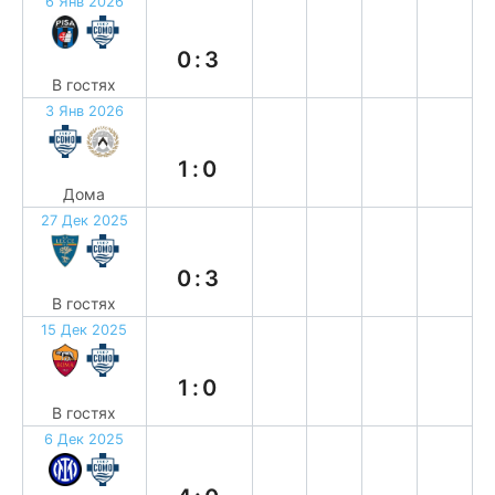
6 Янв 2026
в
0:3
В гостях
3 Янв 2026
в
1:0
Дома
27 Дек 2025
в
0:3
В гостях
15 Дек 2025
п
1:0
В гостях
6 Дек 2025
п