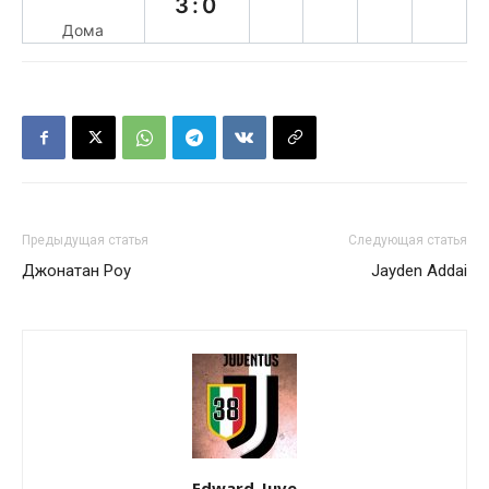
3:0
Дома
Предыдущая статья
Следующая статья
Джонатан Роу
Jayden Addai
Edward-Juve