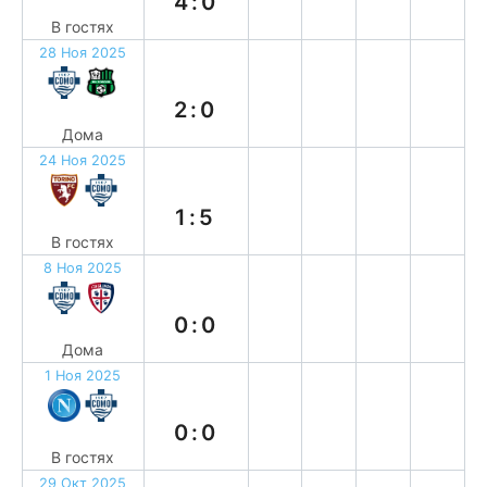
4:0
В гостях
28 Ноя 2025
в
2:0
Дома
24 Ноя 2025
в
1:5
В гостях
8 Ноя 2025
н
0:0
Дома
1 Ноя 2025
н
0:0
В гостях
29 Окт 2025