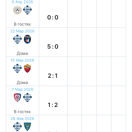
6 Апр 2026
н
0:0
В гостях
22 Мар 2026
в
5:0
Дома
15 Мар 2026
в
2:1
Дома
7 Мар 2026
в
1:2
В гостях
28 Фев 2026
в