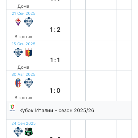
Дома
21 Сен 2025
в
1:2
В гостях
15 Сен 2025
н
1:1
Дома
30 Авг 2025
п
1:0
В гостях
Кубок Италии - сезон 2025/26
24 Сен 2025
в