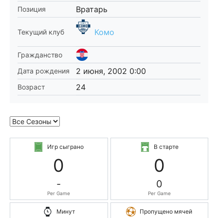
Вратарь
Позиция
Комо
Текущий клуб
Гражданство
2 июня, 2002 0:00
Дата рождения
24
Возраст
Игр сыграно
В старте
0
0
-
0
Per Game
Per Game
Минут
Пропущено мячей