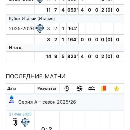
11
7
4
659′
4
0
0
2 (0)
0
0
Кубок Италии (Италия)
2025-2026
3
2
1
164′
3
2
1
164′
0
0
0
0 (0)
0
0
Итого:
14
9
5
823′
4
0
0
2 (0)
0
0
ПОСЛЕДНИЕ МАТЧИ
Дата
Результат
Серия А - сезон 2025/26
21 Фев 2026
в
0:2