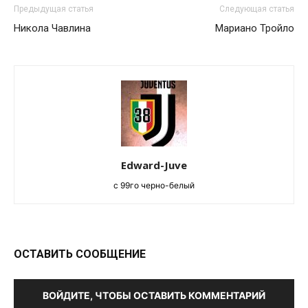
Предыдущая статья
Следующая статья
Никола Чавлина
Мариано Тройло
Edward-Juve
c 99го черно-белый
ОСТАВИТЬ СООБЩЕНИЕ
ВОЙДИТЕ, ЧТОБЫ ОСТАВИТЬ КОММЕНТАРИЙ