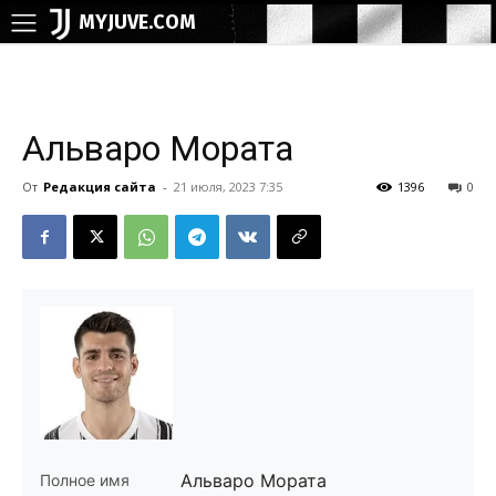
MYJUVE.COM
Альваро Мората
От
Редакция сайта
-
21 июля, 2023 7:35
1396
0
Альваро Мората
Полное имя