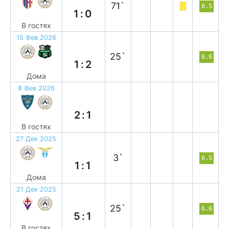
71`
6.5
1:0
В гостях
15 Фев 2026
п
25`
6.6
1:2
Дома
8 Фев 2026
п
2:1
В гостях
27 Дек 2025
н
3`
6.5
1:1
Дома
21 Дек 2025
п
25`
6.6
5:1
В гостях