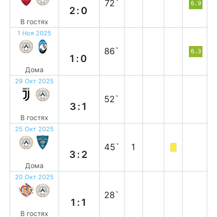
72`
6.9
2:0
В гостях
1 Ноя 2025
в
86`
6.3
1:0
Дома
29 Окт 2025
п
52`
3:1
В гостях
25 Окт 2025
в
45`
1
3:2
Дома
20 Окт 2025
н
28`
1:1
В гостях