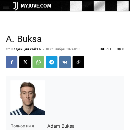
MYJUVE.COM
A. Buksa
От
Редакция сайта
-
18 сентября, 2024 8:00
791
0
Adam Buksa
Полное имя