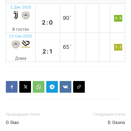
2 Дек 2025
п
90`
6.9
2:0
В гостях
23 Сен 2025
в
65`
5.3
2:1
Дома
Предыдущая статья
Следующая статья
O. Diao
D. Osorio