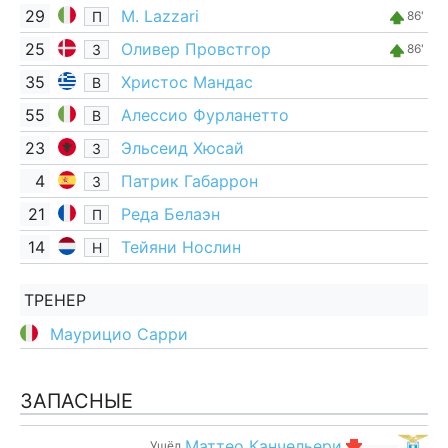
29
M. Lazzari
П
86'
25
Оливер Провстгор
З
86'
35
Христос Мандас
В
55
Алессио Фурланетто
В
23
Эльсеид Хюсай
З
4
Патрик Габаррон
З
21
Реда Белаэн
П
14
Тейяни Нослин
Н
ТРЕНЕР
Маурицио Сарри
ЗАПАСНЫЕ
Маттео Канчельери
Ушёл