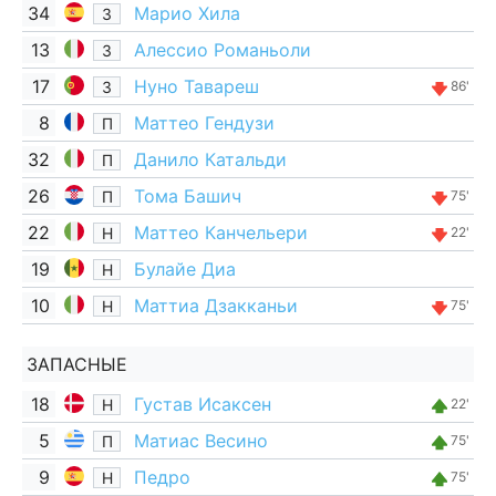
34
Марио Хила
З
13
Алессио Романьоли
З
17
Нуно Тавареш
З
86'
8
Маттео Гендузи
П
32
Данило Катальди
П
26
Тома Башич
П
75'
22
Маттео Канчельери
Н
22'
19
Булайе Диа
Н
10
Маттиа Дзакканьи
Н
75'
ЗАПАСНЫЕ
18
Густав Исаксен
Н
22'
5
Матиас Весино
П
75'
9
Педро
Н
75'