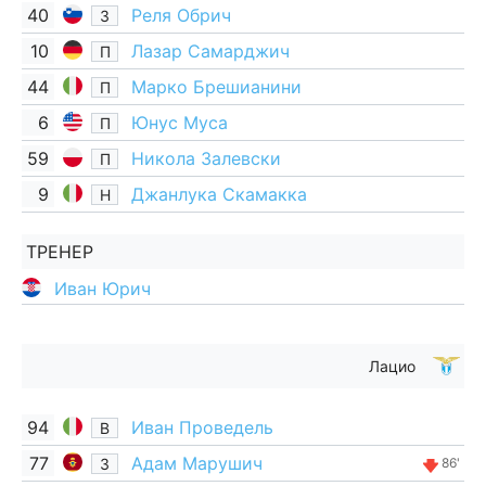
40
Реля Обрич
З
10
Лазар Самарджич
П
44
Марко Брешианини
П
6
Юнус Муса
П
59
Никола Залевски
П
9
Джанлука Скамакка
Н
ТРЕНЕР
Иван Юрич
Лацио
94
Иван Проведель
В
77
Адам Марушич
З
86'