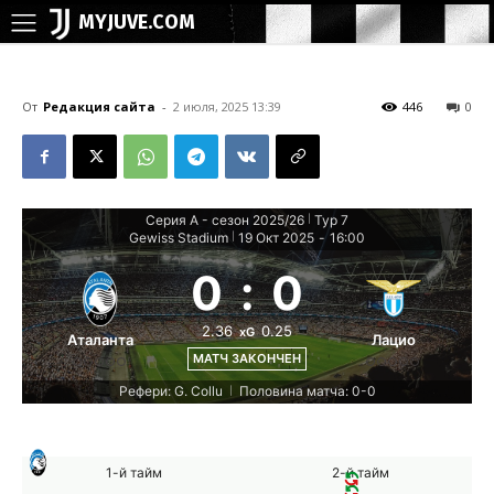
MYJUVE.COM
От
Редакция сайта
-
2 июля, 2025 13:39
446
0
Серия А - сезон 2025/26
Тур 7
|
Gewiss Stadium
19 Окт 2025
-
16:00
|
0
:
0
2.36
0.25
xG
Аталанта
Лацио
МАТЧ ЗАКОНЧЕН
Рефери: G. Collu
Половина матча: 0-0
|
1-й тайм
2-й тайм