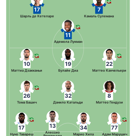
17
7
Шарль де Кетеларе
Камаль Сулемана
11
Адемола Лукман
10
19
22
Маттиа Дзакканьи
Булайе Диа
Маттео Канчельери
26
32
8
Тома Башич
Данило Катальди
Маттео Гендузи
13
17
34
77
Алессио
Нуно Тавареш
Марио Хила
Адам Марушич
Романьоли