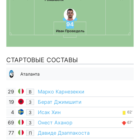
94
Иван Проведель
СТАРТОВЫЕ СОСТАВЫ
Аталанта
29
Марко Карнезекки
В
19
Берат Джимшити
З
4
Исак Хин
З
62'
69
Онест Аханор
З
67'
77
Давиде Дзаппакоста
П