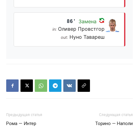
86'
Замена
Оливер Провстгор
in:
Нуно Тавареш
out:
Предыдущая статья
Следующая статья
Рома — Интер
Торино — Наполи