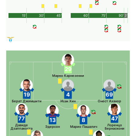
15'
30'
45'
60'
75'
90'
3'
29
Марко Карнезекки
19
4
69
Берат Джимшити
Исак Хин
Онест Аханор
77
47
13
8
Давиде
Лоренцо
Эдерсон
Марио Пашалич
Дзаппакоста
Бернаскони