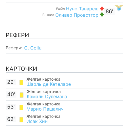
Нуно Тавареш
Ушёл
86'
Оливер Провстгор
Вышел
РЕФЕРИ
G. Collu
Рефери:
КАРТОЧКИ
Жёлтая карточка
29'
Шарль де Кетеларе
Жёлтая карточка
40'
Камаль Сулемана
Жёлтая карточка
53'
Марио Пашалич
Жёлтая карточка
62'
Исак Хин