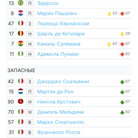
13
Эдерсон
П
8
Марио Пашалич
П
53'
67'
47
Лоренцо Бернаскони
З
17
Шарль де Кетеларе
Н
29'
7
Камаль Сулемана
Н
40'
67'
11
Адемола Лукман
Н
82'
ЗАПАСНЫЕ
42
Джорджо Скальвини
З
67'
15
Мартен де Рон
П
67'
90
Никола Крстович
Н
67'
70
Даниэль Мальдини
Н
82'
57
Марко Спортьелло
В
31
Франческо Росси
В