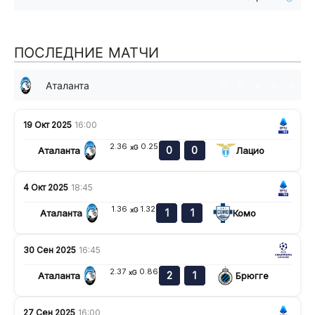
ПОСЛЕДНИЕ МАТЧИ
Аталанта
п
н
в
п
н
19 Окт 2025
16:00
2.36
0.25
xG
0
0
Аталанта
Лацио
4 Окт 2025
18:45
1.36
1.32
xG
1
1
Аталанта
Комо
30 Сен 2025
16:45
2.37
0.86
xG
2
1
Аталанта
Брюгге
27 Сен 2025
16:00