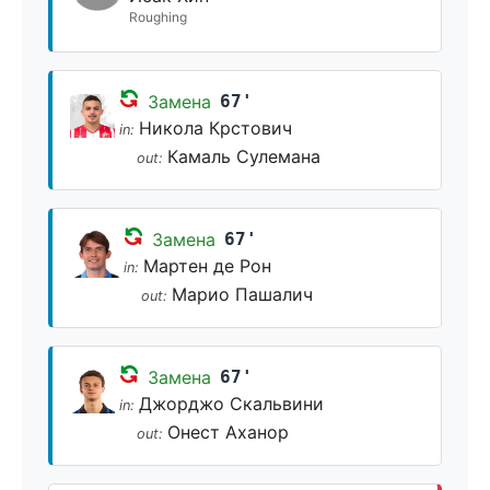
Roughing
Замена
67'
Никола Крстович
in:
Камаль Сулемана
out:
Замена
67'
Мартен де Рон
in:
Марио Пашалич
out:
Замена
67'
Джорджо Скальвини
in:
Онест Аханор
out: