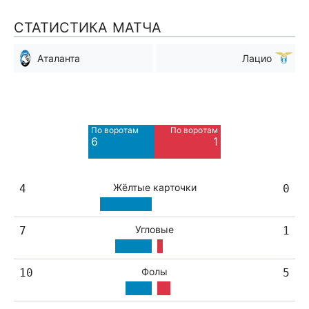
СТАТИСТИКА МАТЧА
Аталанта
Лацио
Мимо ворот
Мимо ворот
7
3
По воротам
По воротам
Blocked
Blocked
6
1
3
1
Жёлтые карточки
4
0
Угловые
7
1
Фолы
10
5