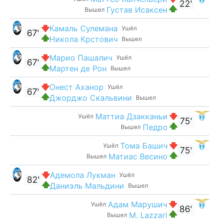
22'
Густав Исаксен
Вышел
Камаль Сулемана
Ушёл
67'
Никола Крстович
Вышел
Марио Пашалич
Ушёл
67'
Мартен де Рон
Вышел
Онест Аханор
Ушёл
67'
Джорджо Скальвини
Вышел
Маттиа Дзакканьи
Ушёл
75'
Педро
Вышел
Тома Башич
Ушёл
75'
Матиас Весино
Вышел
Адемола Лукман
Ушёл
82'
Даниэль Мальдини
Вышел
Адам Марушич
Ушёл
86'
M. Lazzari
Вышел