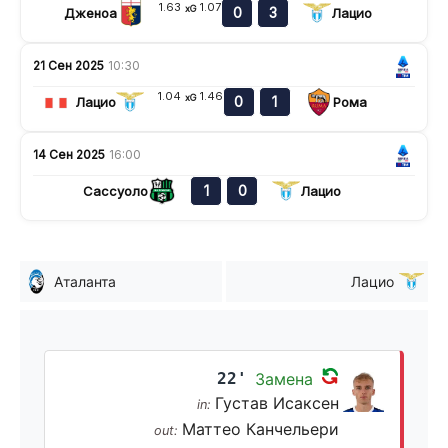
1.63
1.07
xG
0
3
Дженоа
Лацио
21 Сен 2025
10:30
1.04
1.46
xG
0
1
Лацио
Рома
14 Сен 2025
16:00
1
0
Сассуоло
Лацио
Аталанта
Лацио
22'
Замена
Густав Исаксен
in:
Маттео Канчельери
out: