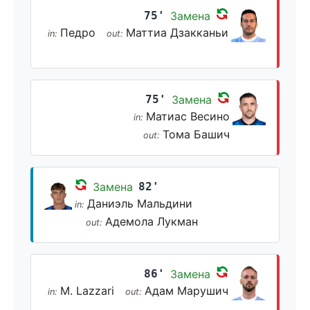
75'
Замена
Педро
Маттиа Дзакканьи
in:
out:
75'
Замена
Матиас Весино
in:
Тома Башич
out:
Замена
82'
Даниэль Мальдини
in:
Адемола Лукман
out:
86'
Замена
M. Lazzari
Адам Марушич
in:
out: