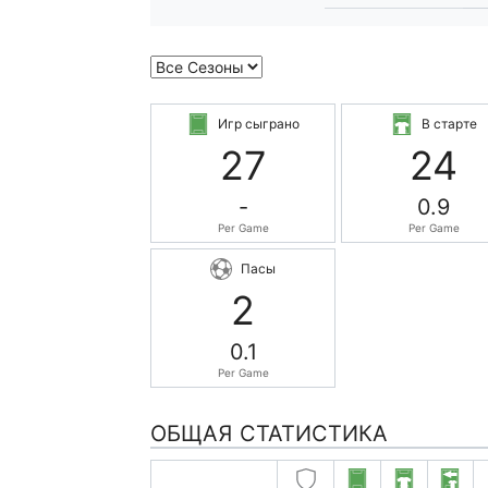
Игр сыграно
В старте
27
24
-
0.9
Per Game
Per Game
Пасы
2
0.1
Per Game
ОБЩАЯ СТАТИСТИКА