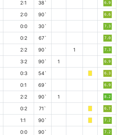
в
2:1
38`
6.9
п
2:0
90`
6.6
н
0:0
30`
7.3
п
0:2
67`
7.0
н
2:2
90`
1
7.3
в
3:2
90`
1
6.9
п
0:3
54`
6.3
в
0:1
69`
6.9
н
2:2
90`
1
8.2
п
0:2
71`
6.7
н
1:1
90`
7.2
н
0:0
90`
7.2