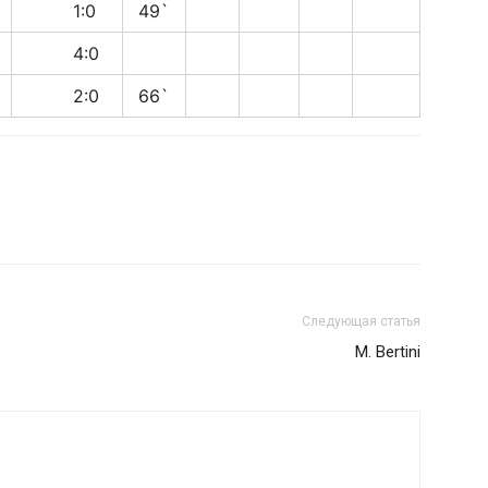
п
1:0
49`
в
4:0
п
2:0
66`
Следующая статья
M. Bertini