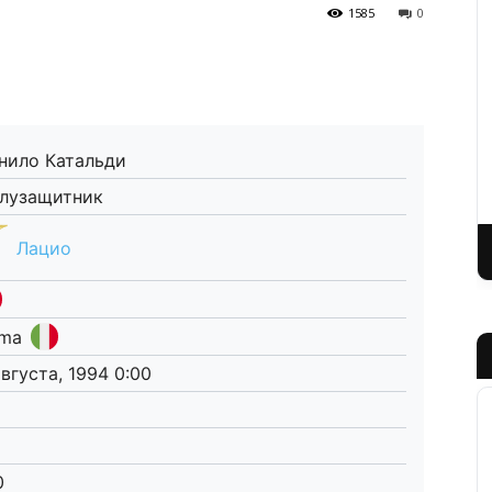
1585
0
нило Катальди
лузащитник
Лацио
ma
августа, 1994 0:00
0