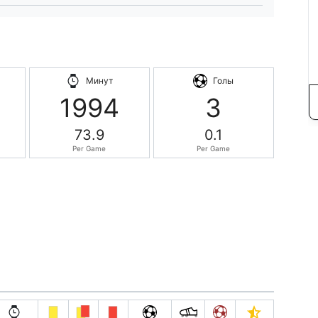
Минут
Голы
1994
3
73.9
0.1
Per Game
Per Game