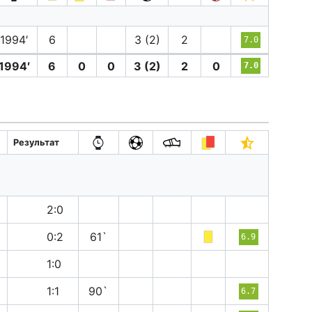
1994′
6
3 (2)
2
7.0
1994′
6
0
0
3 (2)
2
0
7.0
Результат
п
2:0
в
0:2
61`
6.9
п
1:0
н
1:1
90`
6.7