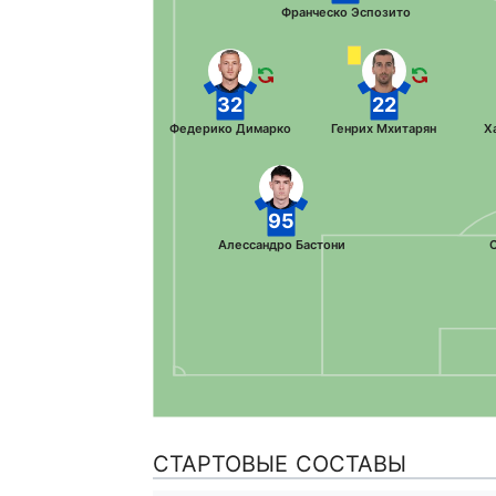
Франческо Эспозито
32
22
Федерико Димарко
Генрих Мхитарян
Х
95
Алессандро Бастони
С
СТАРТОВЫЕ СОСТАВЫ