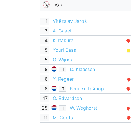
Ajax
1
Vítězslav Jaroš
3
A. Gaaei
4
K. Itakura
15
Youri Baas
5
O. Wijndal
18
D. Klaassen
П
6
Y. Regeer
8
Кеннет Тайлор
П
17
O. Edvardsen
25
W. Weghorst
Н
11
M. Godts