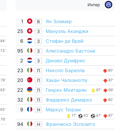
Интер
1
Ян Зоммер
В
25
Мануэль Аканджи
З
6
Стефан де Врей
З
84'
95
Алессандро Бастони
З
73'
2
Дензел Думфрис
З
23
Николо Барелла
П
80'
20
Хакан Чалханоглу
П
76'
87'
22
Генрих Мхитарян
П
63'
67'
69'
32
Федерико Димарко
П
80'
9
Маркус Тюрам
Н
63'
17'
42'
47'
87'
76'
94
Франческо Эспозито
Н