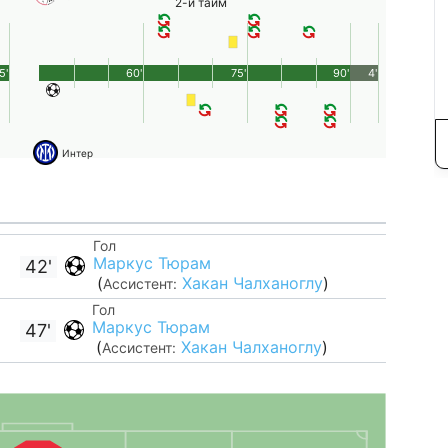
2-й тайм
5'
60'
75'
90'
4'
Интер
Гол
Маркус Тюрам
42'
(
Хакан Чалханоглу
)
Ассистент:
Гол
Маркус Тюрам
47'
(
Хакан Чалханоглу
)
Ассистент: