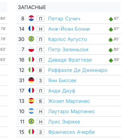
ЗАПАСНЫЕ
8
Петар Сучич
П
84'
87'
14
Анж-Йоан Бонни
Н
76'
87'
30
Карлос Аугусто
П
76'
80'
7
Петр Зелиньски
П
63'
80'
16
Давиде Фраттези
П
63'
69'
12
Раффаэле Ди Дженнаро
В
31
Янн Биссек
З
17
Анди Диуф
П
13
Жозеп Мартинес
В
10
Лаутаро Мартинес
Н
11
Луис Энрике
Н
15
Франческо Ачерби
З