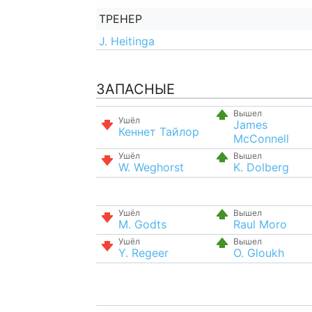
ТРЕНЕР
J. Heitinga
ЗАПАСНЫЕ
Вышел
Ушёл
James
Кеннет Тайлор
McConnell
Ушёл
Вышел
W. Weghorst
K. Dolberg
Ушёл
Вышел
M. Godts
Raul Moro
Ушёл
Вышел
Y. Regeer
O. Gloukh