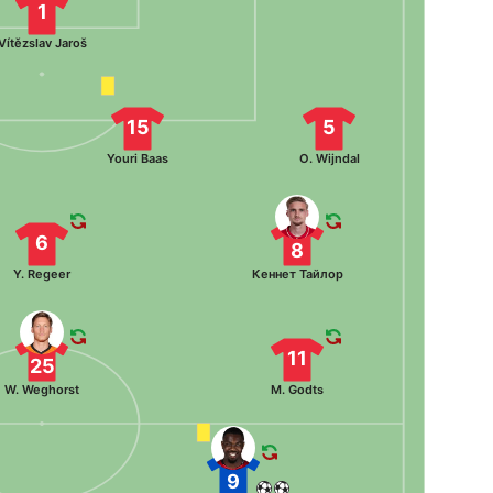
1
Vítězslav Jaroš
15
5
Youri Baas
O. Wijndal
6
8
Y. Regeer
Кеннет Тайлор
11
25
W. Weghorst
M. Godts
9