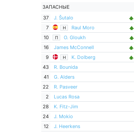
ЗАПАСНЫЕ
37
J. Šutalo
7
Raul Moro
Н
10
O. Gloukh
П
16
James McConnell
9
K. Dolberg
Н
43
R. Bounida
41
G. Alders
22
R. Pasveer
2
Lucas Rosa
28
K. Fitz-Jim
24
J. Mokio
12
J. Heerkens