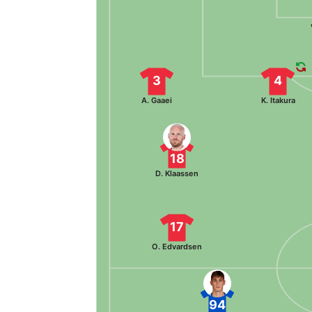
3
4
A. Gaaei
K. Itakura
18
D. Klaassen
17
O. Edvardsen
94