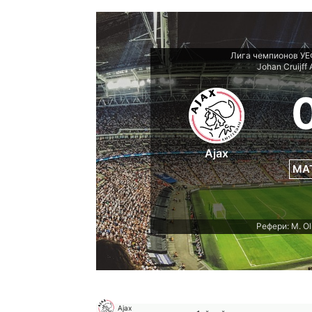
Лига чемпионов УЕ
Johan Cruijff
Ajax
МА
Рефери: M. Ol
Ajax