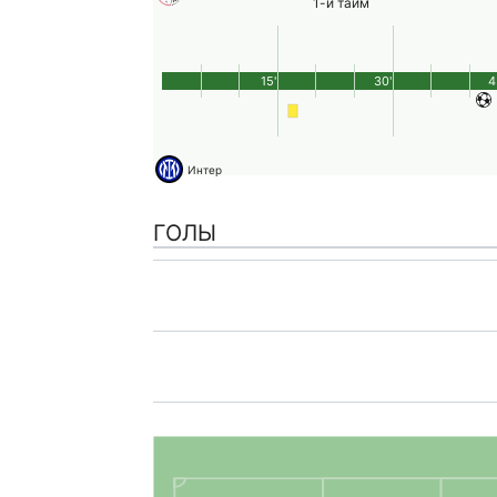
1-й тайм
15'
30'
4
Интер
ГОЛЫ