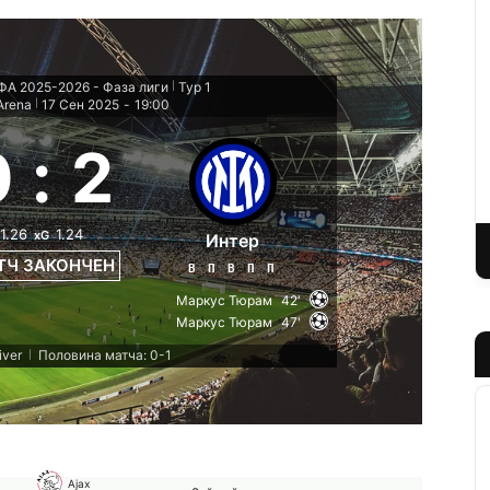
ФА 2025-2026 - Фаза лиги
Тур 1
|
 Arena
17 Сен 2025
-
19:00
|
0
:
2
1.26
1.24
xG
Интер
ТЧ ЗАКОНЧЕН
В
П
В
П
П
Маркус Тюрам
42'
Маркус Тюрам
47'
iver
Половина матча: 0-1
|
Ajax