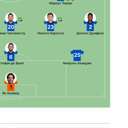
Маркус Тюрам
20
23
2
акан Чалханоглу
Николо Барелла
Дензел Думфрис
25
6
тефан де Врей
Мануэль Аканджи
1
Ян Зоммер