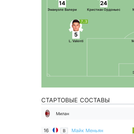
14
24
Эмануэле Валери
Кристиан Ордоньес
7.3
5
L. Valenti
М
СТАРТОВЫЕ СОСТАВЫ
Милан
16
Майк Меньян
В