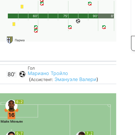
60'
75'
90'
8'
Парма
Гол
Мариано Тройло
80'
(
Эмануэле Валери
)
Ассистент:
6.2
16
Майк Меньян
6.7
7.2