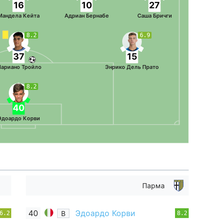
16
10
27
Мандела Кейта
Адриан Бернабе
Саша Бричги
8.2
6.9
37
15
ариано Тройло
Энрико Дель Прато
8.2
40
Эдоардо Корви
Парма
40
Эдоардо Корви
В
6.2
8.2