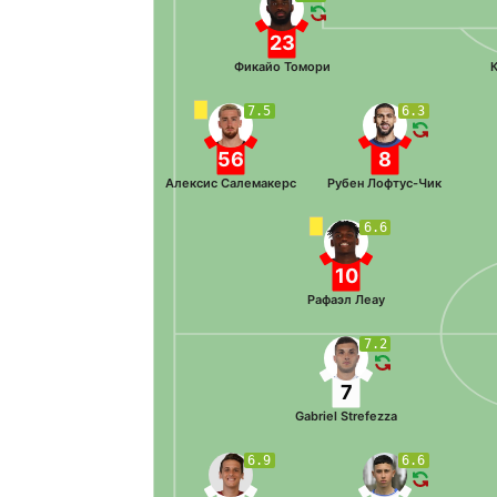
23
Фикайо Томори
7.5
6.3
56
8
Алексис Салемакерс
Рубен Лофтус-Чик
6.6
10
Рафаэл Леау
7.2
7
Gabriel Strefezza
6.9
6.6