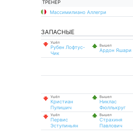
ТРЕНЕР
Массимилиано Аллегри
ЗАПАСНЫЕ
Ушёл
Вышел
Рубен Лофтус-
Ардон Яшари
Чик
Ушёл
Вышел
Кристиан
Никлас
Пулишич
Фюллькруг
Ушёл
Вышел
Первис
Страхиня
Эступиньян
Павлович