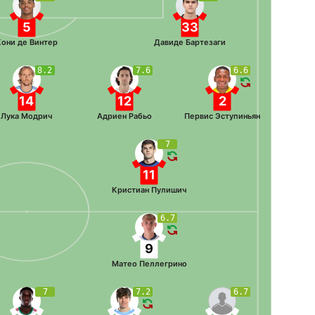
5
33
Кони де Винтер
Давиде Бартезаги
8.2
7.6
6.6
14
12
2
Лука Модрич
Адриен Рабьо
Первис Эступиньян
7
11
Кристиан Пулишич
6.7
9
Матео Пеллегрино
7
7.2
6.7