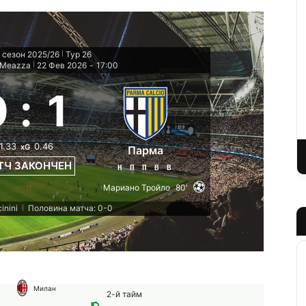
 сезон 2025/26
Тур 26
|
 Meazza
22 Фев 2026
-
17:00
|
0
:
1
1.33
0.46
xG
Парма
ТЧ ЗАКОНЧЕН
Н
П
П
В
В
Мариано Тройло
80'
inini
Половина матча: 0-0
|
Милан
2-й тайм