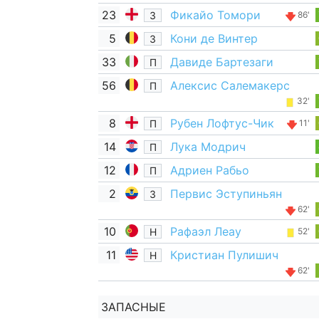
23
Фикайо Томори
З
86'
5
Кони де Винтер
З
33
Давиде Бартезаги
П
56
Алексис Салемакерс
П
32'
8
Рубен Лофтус-Чик
П
11'
14
Лука Модрич
П
12
Адриен Рабьо
П
2
Первис Эступиньян
З
62'
10
Рафаэл Леау
Н
52'
11
Кристиан Пулишич
Н
62'
ЗАПАСНЫЕ