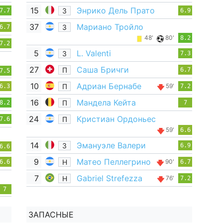
15
Энрико Дель Прато
З
7.7
6.9
37
Мариано Тройло
З
6.7
48'
80'
8.2
7.2
5
L. Valenti
З
7.3
27
Саша Бричги
П
6.7
7.5
10
Адриан Бернабе
П
59'
6.3
7.2
16
Мандела Кейта
П
8.2
7
24
Кристиан Ордоньес
П
7.6
59'
6.6
14
Эмануэле Валери
З
6.9
6.6
9
Матео Пеллегрино
Н
90'
6.6
6.7
7
Gabriel Strefezza
Н
76'
7.2
7
ЗАПАСНЫЕ