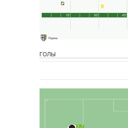
15'
30'
45'
Парма
ГОЛЫ
7.7