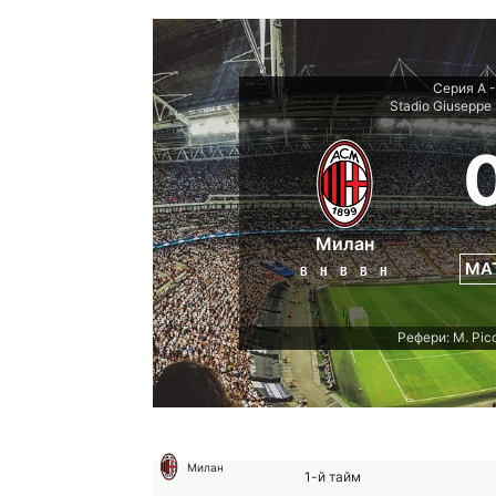
Серия А -
Stadio Giuseppe
Милан
МА
В
Н
В
В
Н
Рефери: M. Picc
Милан
1-й тайм