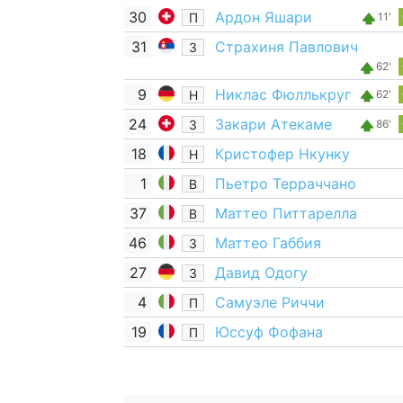
30
Ардон Яшари
П
11'
31
Страхиня Павлович
З
62'
9
Никлас Фюллькруг
Н
62'
24
Закари Атекаме
З
86'
18
Кристофер Нкунку
Н
1
Пьетро Терраччано
В
37
Маттео Питтарелла
В
46
Маттео Габбия
З
27
Давид Одогу
З
4
Самуэле Риччи
П
19
Юссуф Фофана
П