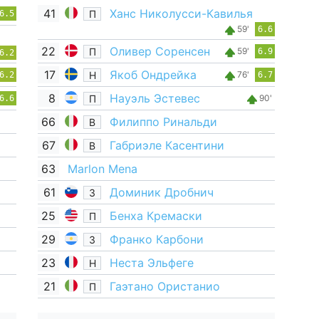
41
Ханс Николусси-Кавилья
П
6.5
59'
6.6
22
Оливер Соренсен
П
59'
6.9
6.2
17
Якоб Ондрейка
Н
76'
6.2
6.7
8
Науэль Эстевес
П
90'
6.6
66
Филиппо Ринальди
В
67
Габриэле Касентини
В
63
Marlon Mena
61
Доминик Дробнич
З
25
Бенха Кремаски
П
29
Франко Карбони
З
23
Неста Эльфеге
Н
21
Гаэтано Ористанио
П