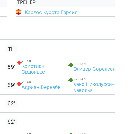
ТРЕНЕР
Карлос Куэста Гарсия
11'
Ушёл
Вышел
Кристиан
59'
Оливер Соренсен
Ордоньес
Вышел
Ушёл
Ханс Николусси-
59'
Адриан Бернабе
Кавилья
62'
62'
Ушёл
Вышел