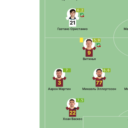
6.2
21
Гаэтано Ористанио
Ма
5.9
9
Витинья
7
6.6
3
77
Аарон Мартин
Микаэль Эллертссон
М
7.5
22
Хоан Васкес