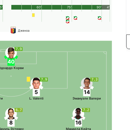
5'
60'
75'
90'
4'
Дженоа
7.9
40
Эдоардо Корви
7.9
7.3
5
14
ти
L. Valenti
Эмануэле Валери
6.7
7.2
8
16
Науэль Эстевес
Мандела Кейта