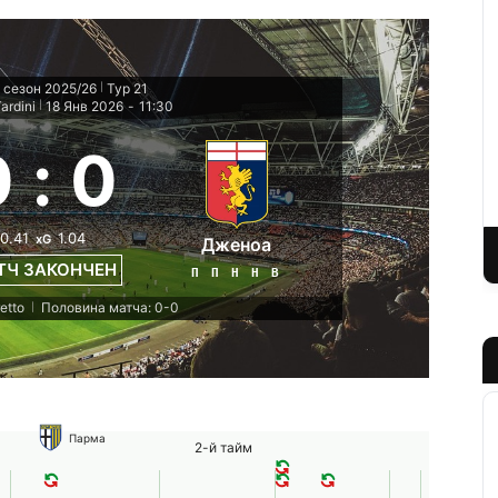
 сезон 2025/26
Тур 21
|
ardini
18 Янв 2026
-
11:30
|
0
:
0
0.41
1.04
xG
Дженоа
ТЧ ЗАКОНЧЕН
П
П
Н
Н
В
etto
Половина матча: 0-0
|
Парма
2-й тайм