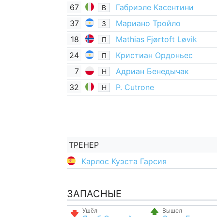
67
Габриэле Касентини
В
37
Мариано Тройло
З
18
Mathias Fjørtoft Løvik
П
24
Кристиан Ордоньес
П
7
Адриан Бенедычак
Н
32
P. Cutrone
Н
ТРЕНЕР
Карлос Куэста Гарсия
ЗАПАСНЫЕ
Ушёл
Вышел