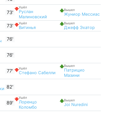
Ушёл
Вышел
Руслан
73'
Жуниор Мессиас
Малиновский
Ушёл
Вышел
73'
Витинья
Джефф Эхатор
76'
ч
76'
Вышел
Ушёл
Патрицио
77'
Стефано Сабелли
Мазини
82'
ки
Ушёл
Вышел
Лоренцо
89'
Joi Nuredini
Коломбо