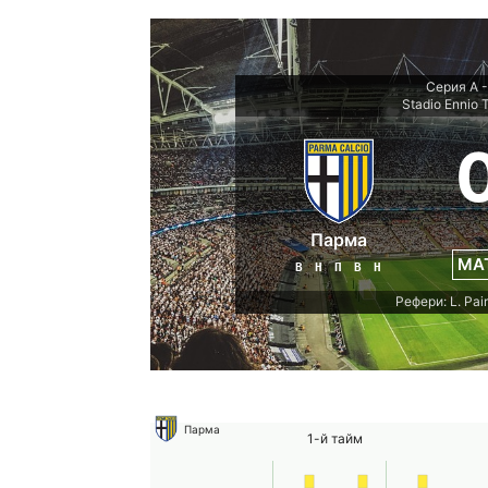
Серия А -
Stadio Ennio T
Парма
МА
В
Н
П
В
Н
Рефери: L. Pair
Парма
1-й тайм