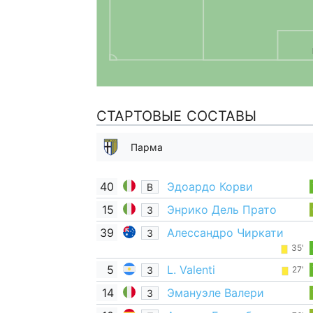
СТАРТОВЫЕ СОСТАВЫ
Парма
40
Эдоардо Корви
В
15
Энрико Дель Прато
З
39
Алессандро Чиркати
З
35'
5
L. Valenti
З
27'
14
Эмануэле Валери
З