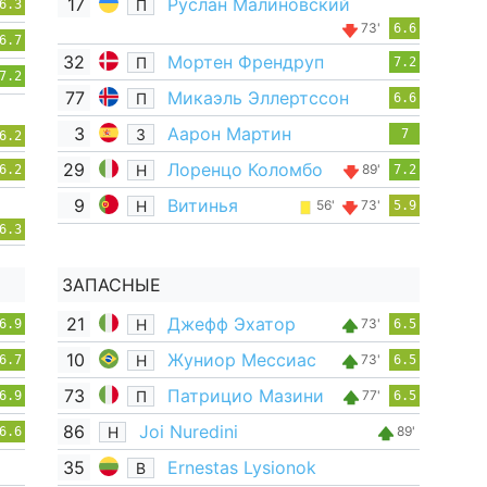
17
Руслан Малиновский
П
6.3
73'
6.6
6.7
32
Мортен Френдруп
П
7.2
7.2
77
Микаэль Эллертссон
П
6.6
3
Аарон Мартин
З
7
6.2
29
Лоренцо Коломбо
Н
89'
6.2
7.2
9
Витинья
Н
56'
73'
5.9
6.3
ЗАПАСНЫЕ
21
Джефф Эхатор
Н
73'
6.9
6.5
10
Жуниор Мессиас
Н
73'
6.7
6.5
73
Патрицио Мазини
П
77'
6.9
6.5
86
Joi Nuredini
Н
89'
6.6
35
Ernestas Lysionok
В