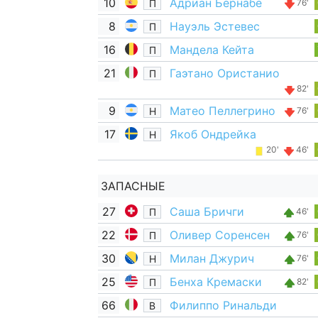
10
Адриан Бернабе
П
76'
8
Науэль Эстевес
П
16
Мандела Кейта
П
21
Гаэтано Ористанио
П
82'
9
Матео Пеллегрино
Н
76'
17
Якоб Ондрейка
Н
20'
46'
ЗАПАСНЫЕ
27
Саша Бричги
П
46'
22
Оливер Соренсен
П
76'
30
Милан Джурич
Н
76'
25
Бенха Кремаски
П
82'
66
Филиппо Ринальди
В