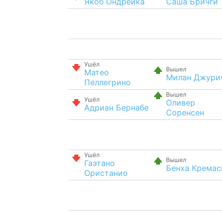
Якоб Ондрейка
Саша Бричги
Ушёл
Вышел
Матео
Милан Джури
Пеллегрино
Вышел
Ушёл
Оливер
Адриан Бернабе
Соренсен
Ушёл
Вышел
Гаэтано
Бенха Кремас
Ористанио