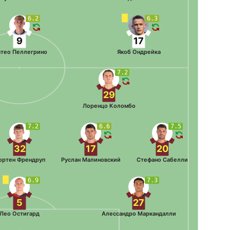
6.2
6.3
9
17
тео Пеллегрино
Якоб Ондрейка
7.2
29
Лоренцо Коломбо
7.2
6.6
7.5
32
17
20
ортен Френдруп
Руслан Малиновский
Стефано Сабелли
6.9
7.3
5
27
Лео Остигард
Алессандро Маркандалли