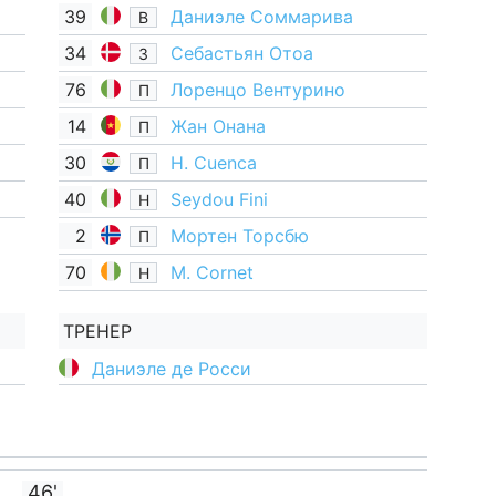
39
Даниэле Соммарива
В
34
Себастьян Отоа
З
76
Лоренцо Вентурино
П
14
Жан Онана
П
30
H. Cuenca
П
40
Seydou Fini
Н
2
Мортен Торсбю
П
70
M. Cornet
Н
ТРЕНЕР
Даниэле де Росси
46'