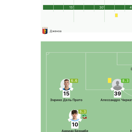
15'
30'
4
Дженоа
6.6
8.3
15
39
Энрико Дель Прато
Алессандро Чирка
6.3
10
Адриан Бернабе