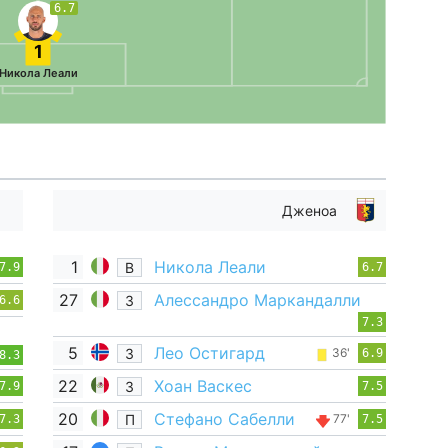
6.7
1
Никола Леали
Дженоа
1
Никола Леали
В
7.9
6.7
27
Алессандро Маркандалли
З
6.6
7.3
5
Лео Остигард
З
36'
6.9
8.3
22
Хоан Васкес
З
7.9
7.5
20
Стефано Сабелли
П
77'
7.3
7.5