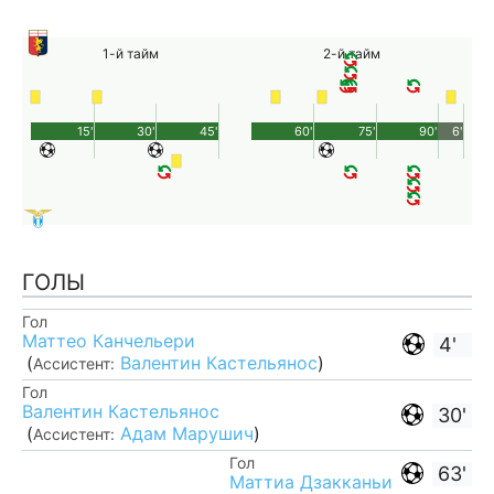
1-й тайм
2-й тайм
15'
30'
45'
60'
75'
90'
6'
ГОЛЫ
Гол
Маттео Канчельери
4'
(
Валентин Кастельянос
)
Ассистент:
Гол
Валентин Кастельянос
30'
(
Адам Марушич
)
Ассистент:
Гол
63'
Маттиа Дзакканьи