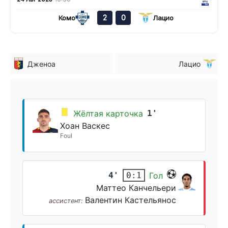
2
0
Комо
Лацио
Дженоа
Лацио
Жёлтая карточка
1'
Хоан Васкес
Foul
4'
Гол
0:1
Маттео Канчельери
Валентин Кастельянос
ассистент: