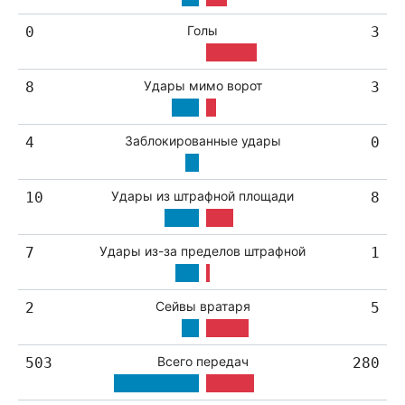
Голы
0
3
Удары мимо ворот
8
3
Заблокированные удары
4
0
Удары из штрафной площади
10
8
Удары из-за пределов штрафной
7
1
Сейвы вратаря
2
5
Всего передач
503
280