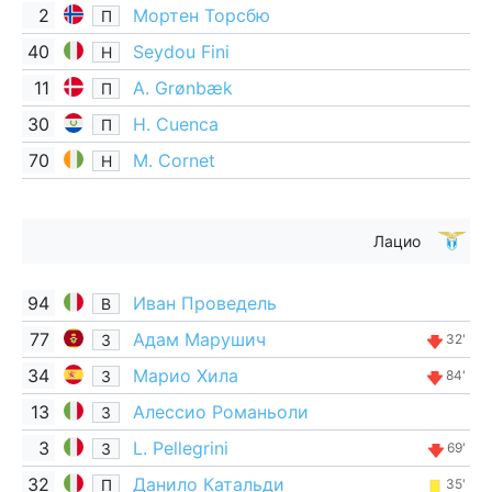
2
Мортен Торсбю
П
40
Seydou Fini
Н
11
A. Grønbæk
П
30
H. Cuenca
П
70
M. Cornet
Н
Лацио
94
Иван Проведель
В
77
Адам Марушич
З
32'
34
Марио Хила
З
84'
13
Алессио Романьоли
З
3
L. Pellegrini
З
69'
32
Данило Катальди
П
35'