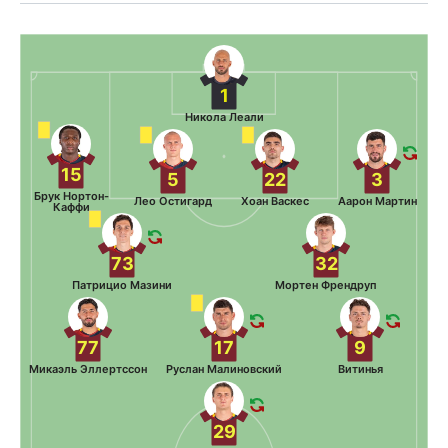
1
Никола Леали
15
5
22
3
Брук Нортон-
Лео Остигард
Хоан Васкес
Аарон Мартин
Каффи
73
32
Патрицио Мазини
Мортен Френдруп
77
17
9
Микаэль Эллертссон
Руслан Малиновский
Витинья
29