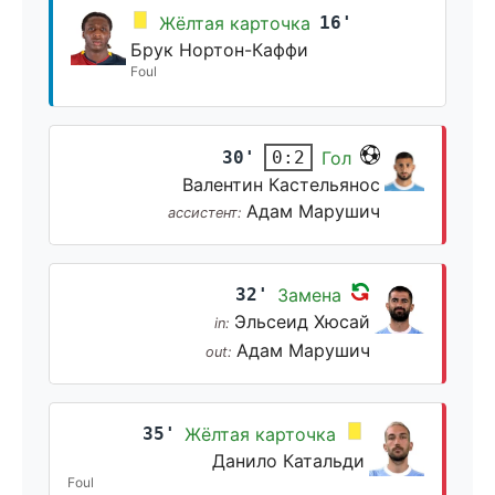
Жёлтая карточка
16'
Брук Нортон-Каффи
Foul
30'
Гол
0:2
Валентин Кастельянос
Адам Марушич
ассистент:
32'
Замена
Эльсеид Хюсай
in:
Адам Марушич
out:
35'
Жёлтая карточка
Данило Катальди
Foul