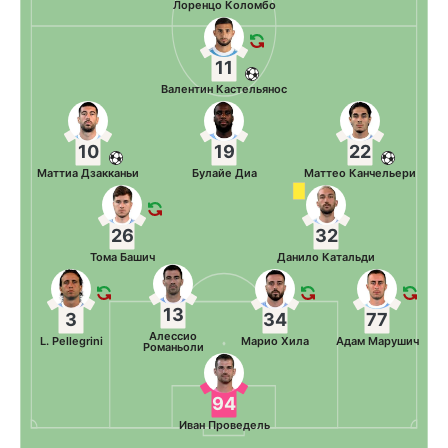
Лоренцо Коломбо
11
Валентин Кастельянос
10
19
22
Маттиа Дзакканьи
Булайе Диа
Маттео Канчельери
26
32
Тома Башич
Данило Катальди
13
3
34
77
Алессио
L. Pellegrini
Марио Хила
Адам Марушич
Романьоли
94
Иван Проведель