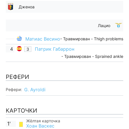
Дженоа
Лацио
Матиас Весино
- Травмирован - Thigh problems
4
Патрик Габаррон
З
- Травмирован - Sprained ankle
РЕФЕРИ
G. Ayroldi
Рефери:
КАРТОЧКИ
Жёлтая карточка
1'
Хоан Васкес