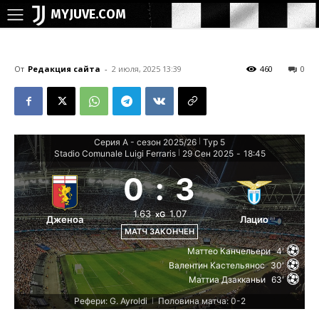
MYJUVE.COM
От
Редакция сайта
-
2 июля, 2025 13:39
460
0
Серия А - сезон 2025/26
Тур 5
|
Stadio Comunale Luigi Ferraris
29 Сен 2025
-
18:45
|
0
:
3
1.63
1.07
xG
Дженоа
Лацио
МАТЧ ЗАКОНЧЕН
Маттео Канчельери
4'
Валентин Кастельянос
30'
Маттиа Дзакканьи
63'
Рефери: G. Ayroldi
Половина матча: 0-2
|