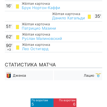
Жёлтая карточка
16'
Брук Нортон-Каффи
Жёлтая карточка
35'
Данило Катальди
Жёлтая карточка
51'
Патрицио Мазини
Жёлтая карточка
62'
Руслан Малиновский
Жёлтая карточка
90'
Лео Остигард
+3
СТАТИСТИКА МАТЧА
Дженоа
Лацио
Мимо ворот
Мимо ворот
8
3
По воротам
По воротам
Blocked
5
6
4