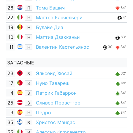
26
Тома Башич
П
84'
22
Маттео Канчельери
Н
4'
19
Булайе Диа
Н
10
Маттиа Дзакканьи
Н
63'
11
Валентин Кастельянос
Н
30'
84'
ЗАПАСНЫЕ
23
Эльсеид Хюсай
З
32'
17
Нуно Тавареш
З
69'
4
Патрик Габаррон
З
84'
25
Оливер Провстгор
З
84'
9
Педро
Н
84'
35
Христос Мандас
В
55
Алессио Фурланетто
В