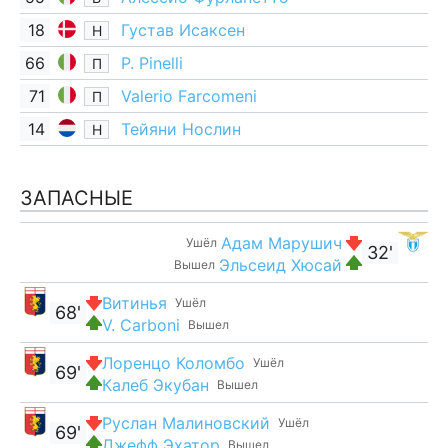
18
Густав Исаксен
Н
66
P. Pinelli
П
71
Valerio Farcomeni
П
14
Тейяни Нослин
Н
ЗАПАСНЫЕ
Адам Марушич
Ушёл
32'
Эльсеид Хюсай
Вышел
Витинья
Ушёл
68'
V. Carboni
Вышел
Лоренцо Коломбо
Ушёл
69'
Калеб Экубан
Вышел
Руслан Малиновский
Ушёл
69'
Джефф Эхатор
Вышел