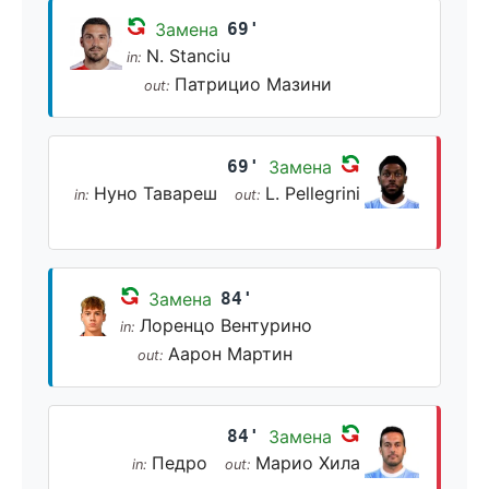
Замена
69'
N. Stanciu
in:
Патрицио Мазини
out:
69'
Замена
Нуно Тавареш
L. Pellegrini
in:
out:
Замена
84'
Лоренцо Вентурино
in:
Аарон Мартин
out:
84'
Замена
Педро
Марио Хила
in:
out: