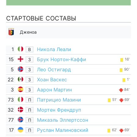
СТАРТОВЫЕ СОСТАВЫ
Дженоа
1
Никола Леали
В
15
Брук Нортон-Каффи
З
16'
5
Лео Остигард
З
90'
22
Хоан Васкес
З
1'
3
Аарон Мартин
З
84'
73
Патрицио Мазини
П
51'
69'
32
Мортен Френдруп
П
77
Микаэль Эллертссон
П
17
Руслан Малиновский
П
62'
69'