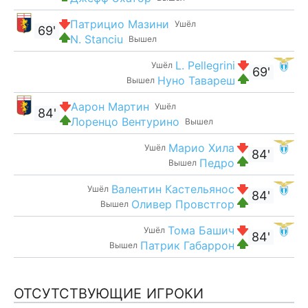
Патрицио Мазини
Ушёл
69'
N. Stanciu
Вышел
L. Pellegrini
Ушёл
69'
Нуно Тавареш
Вышел
Аарон Мартин
Ушёл
84'
Лоренцо Вентурино
Вышел
Марио Хила
Ушёл
84'
Педро
Вышел
Валентин Кастельянос
Ушёл
84'
Оливер Провстгор
Вышел
Тома Башич
Ушёл
84'
Патрик Габаррон
Вышел
ОТСУТСТВУЮЩИЕ ИГРОКИ