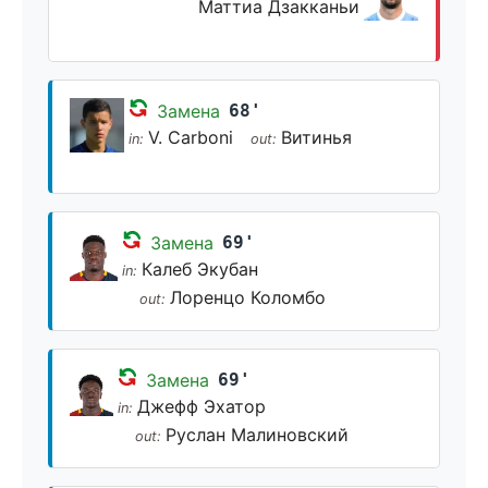
Маттиа Дзакканьи
Замена
68'
V. Carboni
Витинья
in:
out:
Замена
69'
Калеб Экубан
in:
Лоренцо Коломбо
out:
Замена
69'
Джефф Эхатор
in:
Руслан Малиновский
out: