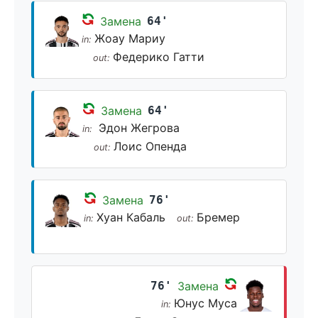
Замена
64'
Жоау Мариу
in:
Федерико Гатти
out:
Замена
64'
Эдон Жегрова
in:
Лоис Опенда
out:
Замена
76'
Хуан Кабаль
Бремер
in:
out:
76'
Замена
Юнус Муса
in: