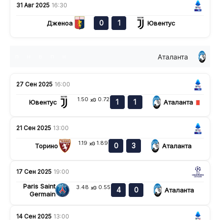
31 Авг 2025
16:30
0
1
Дженоа
Ювентус
Аталанта
п
н
в
п
н
27 Сен 2025
16:00
1.50
0.72
xG
1
1
Ювентус
Аталанта
21 Сен 2025
13:00
1.19
1.89
xG
0
3
Торино
Аталанта
17 Сен 2025
19:00
Paris Saint
3.48
0.55
xG
4
0
Аталанта
Germain
14 Сен 2025
13:00