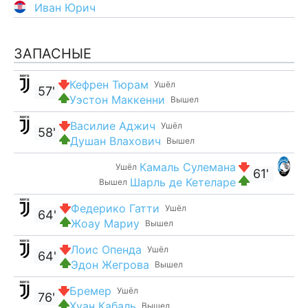
Иван Юрич
ЗАПАСНЫЕ
Кефрен Тюрам
Ушёл
57'
Уэстон Маккенни
Вышел
Василие Аджич
Ушёл
58'
Душан Влахович
Вышел
Камаль Сулемана
Ушёл
61'
Шарль де Кетеларе
Вышел
Федерико Гатти
Ушёл
64'
Жоау Мариу
Вышел
Лоис Опенда
Ушёл
64'
Эдон Жегрова
Вышел
Бремер
Ушёл
76'
Хуан Кабаль
Вышел