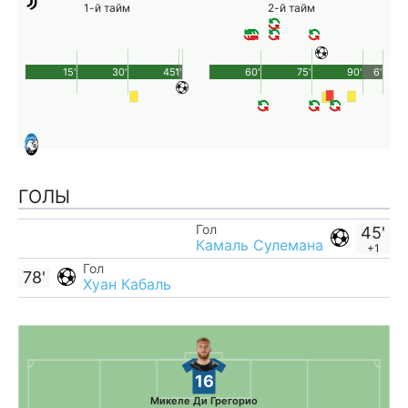
1-й тайм
2-й тайм
15'
30'
45'
1'
60'
75'
90'
6'
ГОЛЫ
Гол
45'
Камаль Сулемана
+1
Гол
78'
Хуан Кабаль
16
Микеле Ди Грегорио