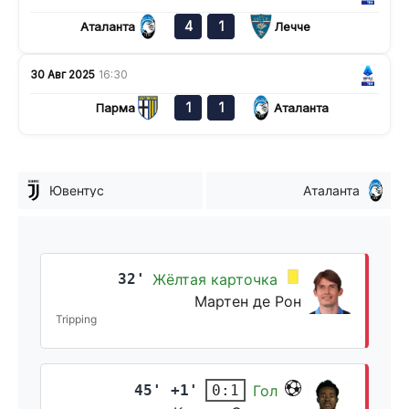
4
1
Аталанта
Лечче
30 Авг 2025
16:30
1
1
Парма
Аталанта
Ювентус
Аталанта
32'
Жёлтая карточка
Мартен де Рон
Tripping
45' +1'
Гол
0:1