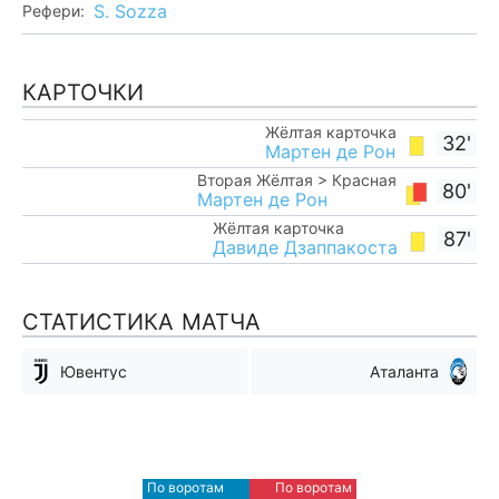
S. Sozza
Рефери:
КАРТОЧКИ
Жёлтая карточка
32'
Мартен де Рон
Вторая Жёлтая > Красная
80'
Мартен де Рон
Жёлтая карточка
87'
Давиде Дзаппакоста
СТАТИСТИКА МАТЧА
Ювентус
Аталанта
Мимо ворот
Мимо ворот
6
10
По воротам
По воротам
Blocked
Blocked