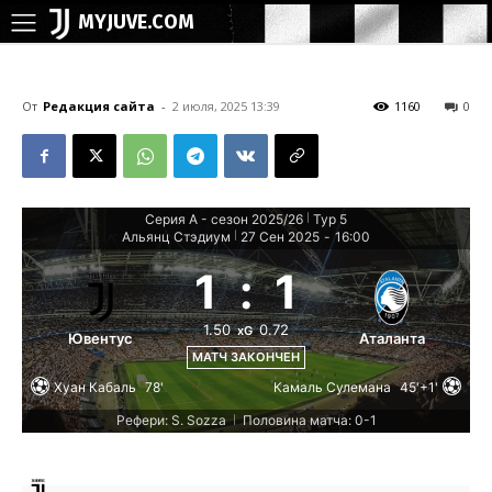
MYJUVE.COM
От
Редакция сайта
-
2 июля, 2025 13:39
1160
0
Серия А - сезон 2025/26
Тур 5
|
Альянц Стэдиум
27 Сен 2025
-
16:00
|
1
:
1
1.50
0.72
xG
Ювентус
Аталанта
МАТЧ ЗАКОНЧЕН
Хуан Кабаль
78'
Камаль Сулемана
45'+1'
Рефери: S. Sozza
Половина матча: 0-1
|