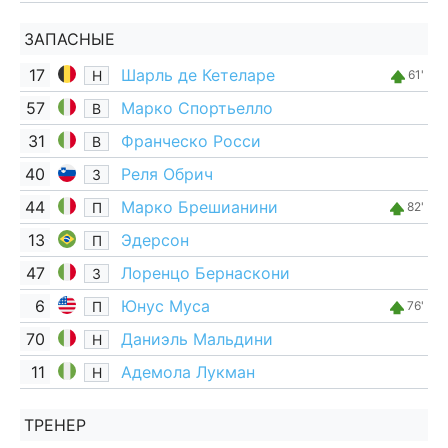
ЗАПАСНЫЕ
17
Шарль де Кетеларе
Н
61'
57
Марко Спортьелло
В
31
Франческо Росси
В
40
Реля Обрич
З
44
Марко Брешианини
П
82'
13
Эдерсон
П
47
Лоренцо Бернаскони
З
6
Юнус Муса
П
76'
70
Даниэль Мальдини
Н
11
Адемола Лукман
Н
ТРЕНЕР