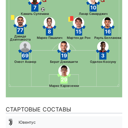
7
10
Камаль Сулемана
Лазар Самарджич
77
8
15
16
Давиде
Марио Пашалич
Мартен де Рон
Рауль Белланова
Дзаппакоста
69
19
3
Онест Аханор
Берат Джимшити
Одилон Коссуну
29
Марко Карнезекки
СТАРТОВЫЕ СОСТАВЫ
Ювентус