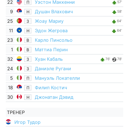
22
Уэстон Маккенни
П
57'
9
Душан Влахович
Н
58'
25
Жоау Мариу
З
64'
11
Эдон Жегрова
Н
64'
23
Карло Пинсольо
В
1
Маттиа Перин
В
32
Хуан Кабаль
З
76'
78'
24
Даниэле Ругани
З
5
Мануэль Локателли
П
18
Филип Костич
П
30
Джонатан Дэвид
Н
ТРЕНЕР
Игор Тудор