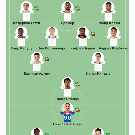
4
3
6
Федерико Гатти
Бремер
Ллойд Келли
15
8
19
27
Пьер Калулу
Тен Копмейнерс
Кефрен Тюрам
Андреа Камбьязо
17
10
Василие Аджич
Кенан Йилдыз
20
Лоис Опенда
90
Никола Крстович