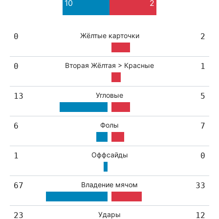
10
2
7
3
Жёлтые карточки
0
2
Вторая Жёлтая > Красные
0
1
Угловые
13
5
Фолы
6
7
Оффсайды
1
0
Владение мячом
67
33
Удары
23
12