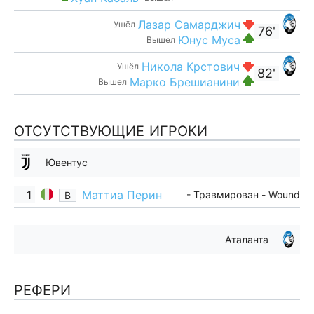
Лазар Самарджич
Ушёл
76'
Юнус Муса
Вышел
Никола Крстович
Ушёл
82'
Марко Брешианини
Вышел
ОТСУТСТВУЮЩИЕ ИГРОКИ
Ювентус
1
Маттиа Перин
- Травмирован - Wound
В
Аталанта
РЕФЕРИ