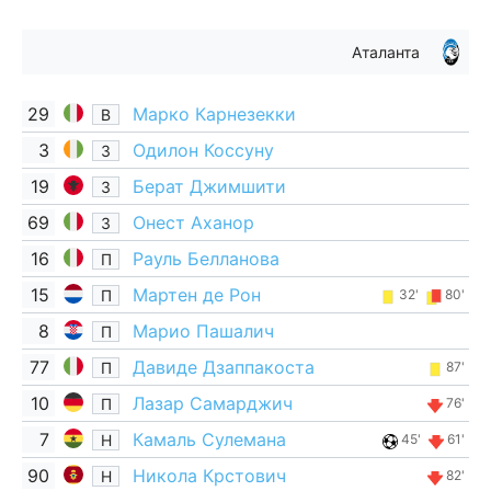
Аталанта
29
Марко Карнезекки
В
3
Одилон Коссуну
З
19
Берат Джимшити
З
69
Онест Аханор
З
16
Рауль Белланова
П
15
Мартен де Рон
П
32'
80'
8
Марио Пашалич
П
77
Давиде Дзаппакоста
П
87'
10
Лазар Самарджич
П
76'
7
Камаль Сулемана
Н
45'
61'
90
Никола Крстович
Н
82'