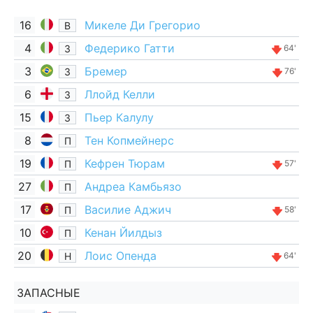
16
Микеле Ди Грегорио
В
4
Федерико Гатти
З
64'
3
Бремер
З
76'
6
Ллойд Келли
З
15
Пьер Калулу
З
8
Тен Копмейнерс
П
19
Кефрен Тюрам
П
57'
27
Андреа Камбьязо
П
17
Василие Аджич
П
58'
10
Кенан Йилдыз
П
20
Лоис Опенда
Н
64'
ЗАПАСНЫЕ