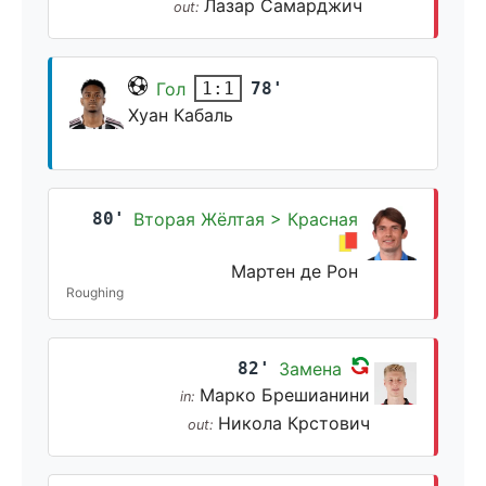
Лазар Самарджич
out:
Гол
78'
1:1
Хуан Кабаль
80'
Вторая Жёлтая > Красная
Мартен де Рон
Roughing
82'
Замена
Марко Брешианини
in:
Никола Крстович
out: