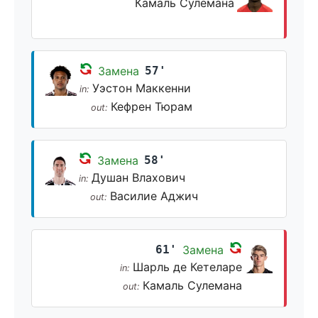
Камаль Сулемана
Замена
57'
Уэстон Маккенни
in:
Кефрен Тюрам
out:
Замена
58'
Душан Влахович
in:
Василие Аджич
out:
61'
Замена
Шарль де Кетеларе
in:
Камаль Сулемана
out: