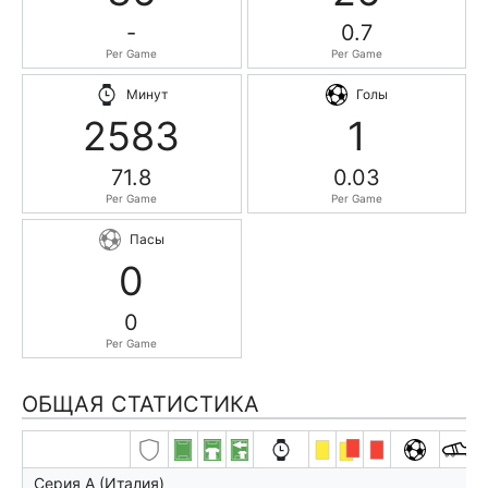
-
0.7
Per Game
Per Game
Минут
Голы
2583
1
71.8
0.03
Per Game
Per Game
Пасы
0
0
Per Game
ОБЩАЯ СТАТИСТИКА
Серия А (Италия)