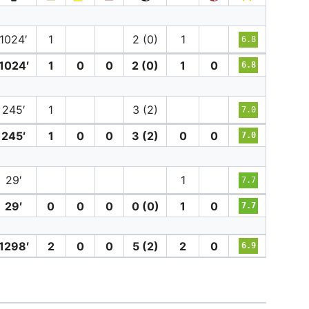
1024′
1
2 (0)
1
6.8
1024′
1
0
0
2 (0)
1
0
6.8
245′
1
3 (2)
7.0
245′
1
0
0
3 (2)
0
0
7.0
29′
1
7.7
29′
0
0
0
0 (0)
1
0
7.7
1298′
2
0
0
5 (2)
2
0
6.9