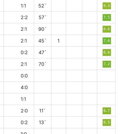
н
1:1
52`
6.3
н
2:2
57`
7.5
п
2:1
90`
6.6
в
2:1
45`
1
7.6
в
0:2
47`
6.6
в
2:1
70`
7.2
н
0:0
в
4:0
н
1:1
в
2:0
11`
6.7
в
0:2
13`
6.5