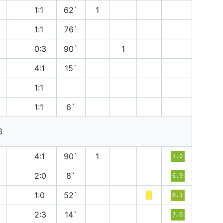
н
1:1
62`
1
н
1:1
76`
в
0:3
90`
1
в
4:1
15`
н
1:1
н
1:1
6`
6
в
4:1
90`
1
7.0
п
2:0
8`
6.9
п
1:0
52`
6.3
п
2:3
14`
7.0