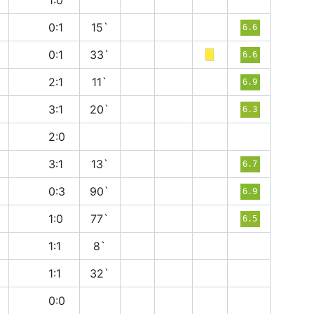
в
1:0
п
0:1
15`
6.6
в
0:1
33`
6.6
в
2:1
11`
6.9
п
3:1
20`
6.3
в
2:0
п
3:1
13`
6.7
п
0:3
90`
6.9
п
1:0
77`
6.5
н
1:1
8`
н
1:1
32`
н
0:0