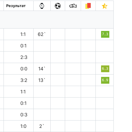
Результат
н
1:1
62`
7.3
п
0:1
в
2:3
н
0:0
14`
6.3
п
3:2
13`
6.9
н
1:1
п
0:1
в
0:3
в
1:0
2`