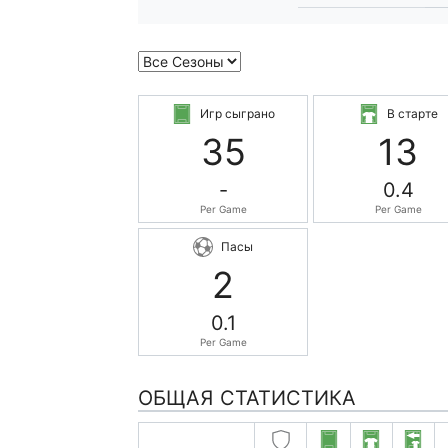
Игр сыграно
В старте
35
13
-
0.4
Per Game
Per Game
Пасы
2
0.1
Per Game
ОБЩАЯ СТАТИСТИКА