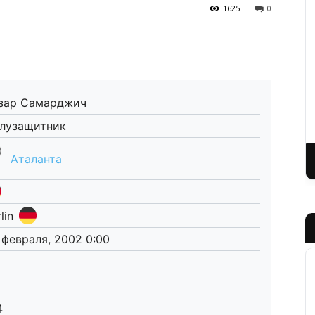
1625
0
зар Самарджич
лузащитник
Аталанта
lin
 февраля, 2002 0:00
4