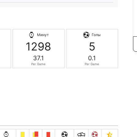
Минут
Голы
1298
5
37.1
0.1
Per Game
Per Game