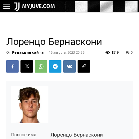
MYJUVE.COM
Лоренцо Бернаскони
От
Редакция сайта
-
15 августа, 2023 20:35
1519
0
Лоренцо Бернаскони
Полное имя