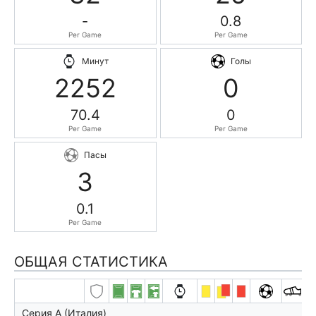
-
0.8
Per Game
Per Game
Минут
Голы
2252
0
70.4
0
Per Game
Per Game
Пасы
3
0.1
Per Game
ОБЩАЯ СТАТИСТИКА
Серия А (Италия)