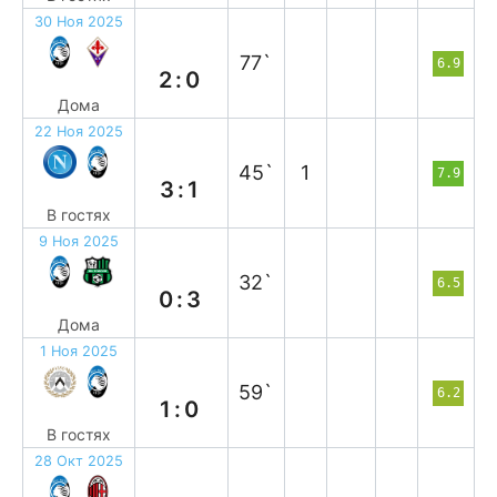
30 Ноя 2025
в
77`
6.9
2:0
Дома
22 Ноя 2025
п
45`
1
7.9
3:1
В гостях
9 Ноя 2025
п
32`
6.5
0:3
Дома
1 Ноя 2025
п
59`
6.2
1:0
В гостях
28 Окт 2025
н