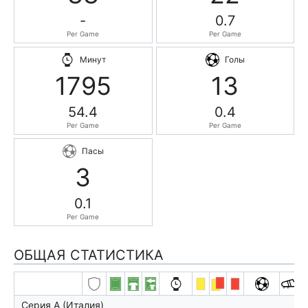
-
0.7
Per Game
Per Game
Минут
Голы
1795
13
54.4
0.4
Per Game
Per Game
Пасы
3
0.1
Per Game
ОБЩАЯ СТАТИСТИКА
Серия А (Италия)